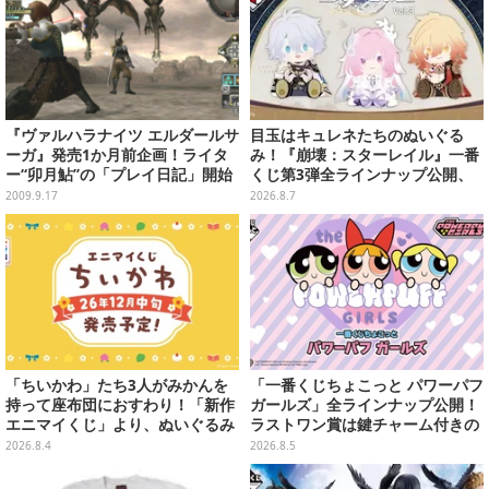
『ヴァルハラナイツ エルダールサ
目玉はキュレネたちのぬいぐる
ーガ』発売1か月前企画！ライタ
み！『崩壊：スターレイル』一番
ー“卯月鮎”の「プレイ日記」開始
くじ第3弾全ラインナップ公開、
美麗ビジュアルのアクリルボード
2009.9.17
2026.8.7
など用意
「ちいかわ」たち3人がみかんを
「一番くじちょこっと パワーパフ
持って座布団におすわり！「新作
ガールズ」全ラインナップ公開！
エニマイくじ」より、ぬいぐるみ
ラストワン賞は鍵チャーム付きの
画像が初公開
シール帳スペシャルセットを用意
2026.8.4
2026.8.5