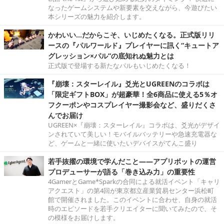
なったゲームシステムや新要素を交えながら、今遊びたい
本シリーズの魅力を紹介します。
かわいい…だからこそ、いじめたくなる。正式版リリ
ースの『パルワールド』プレイヤーに訊く“キュートア
グレッション×パル”の底知れぬ魅力とは
正式版で登場する新たなパルもいじめたくなる！
『崩壊：スターレイル』爻光とUGREENのコラボは
「限定ギフトBOX」が超豪華！全6商品に使える5％オ
フクーポンやコスプレイヤー撮影会など、盛りだくさ
んでお届け
UGREEN×『崩壊：スターレイル』コラボは、爻光がデザイ
ンされていて美しい！モバイルバッテリーや急速充電器な
ど、ゲームと一緒に使いたいデバイスがてんこ盛り
若手抜擢の環境で学んだこと――アプリボットの運営
プロデューサーが語る「巻き込み力」の重要性
4GamerとGame*Sparkの合同による就活イベント「キャリ
アクエスト」の第4回が東京都立産業貿易センター浜松町
館で開催されました。このイベントに合わせ、自身の就活
時のエピソードを若手クリエイターに聞いてみたので、そ
の模様をお届けします。