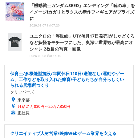
「機動戦士ガンダムSEED」エンディング「暁の車」を
イメージ!カガリとラクスの新作フィギュアがプライズ
に
2026.08.07 Fri 07:20
ユニクロの「浮世絵」UTが8月17日発売!がしゃどくろ
など妖怪をモチーフにした、奥深い世界観が最高にオ
シャレ 2枚目の写真・画像
2026.08.08 Sat 15:10
保育士/多機能型施設/年間休日110日/送迎なし/運動やゲー
ム、工作などを取り入れた療育/子どもたちが自分らしくい
られる居場所づくり
クリッパーズ
東京都
月給21万830円～25万7,350円
正社員
クリエイティブ人材営業/映像Webゲーム業界を支える