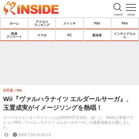
search
menu
アクセス
ホーム
スイッチ
PS5
PS4
ランキング
読者
インサイドちゃ
スマホ
PC
配信者
アンケート
ん
任天堂
Wii
Wii『ヴァルハラナイツ エルダールサーガ』、
玉置成実がイメージソングを熱唱！
マーベラスエンターテイメントは2009年07月24日（金）に、Wii向け本格アク
ションRPG『ヴァルハラナイツ エルダールサーガ』の最新情報を公開しまし
た。
2009.7.24 Fri 20:10