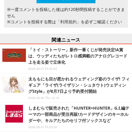
※一度コメントを投稿した後は約120秒間投稿することができま
せん
※コメントを投稿する際は
「利用規約」
を必ずご確認ください
関連ニュース
「トイ・ストーリー」新作一番くじが発売決定!A賞
は、ウッディたちがレトロ感満載のアナログレコード
上を走る姿で立体化
2026.08.07 Fri 03:40
太ももにも目が惹かれるウェディング姿のライザ! フィ
ギュア「ライザ(ライザリン・シュタウト)ウェディン
グStyle」が8月7日より予約受付開始
2026.08.06 Thu 10:15
しまむらで販売された「HUNTER×HUNTER」G.I.編テ
ーマの一部商品が受注再販!カードデザインのキーホル
ダーや、キルアたちのセリフ付ソックスなど
2026.08.07 Fri 02:00