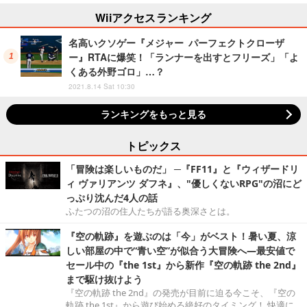
美味しくて「全銀河☆ゴルゴルチ
キン化計画」の一部になる【実物
Wiiアクセスランキング
レポ】
名高いクソゲー『メジャー パーフェクトクローザ
ー』RTAに爆笑！「ランナーを出すとフリーズ」「よ
くある外野ゴロ」…？
2021.8.14 Sat 10:30
ランキングをもっと見る
トピックス
「冒険は楽しいものだ」 ─『FF11』と『ウィザードリ
ィ ヴァリアンツ ダフネ』、"優しくないRPG"の沼にど
っぷり沈んだ4人の話
ふたつの沼の住人たちが語る奥深さとは。
『空の軌跡』を遊ぶのは「今」がベスト！暑い夏、涼
しい部屋の中で“青い空”が似合う大冒険へ―最安値で
セール中の『the 1st』から新作『空の軌跡 the 2nd』
まで駆け抜けよう
『空の軌跡 the 2nd』の発売が目前に迫る今こそ、『空の
軌跡 the 1st』から遊び始める絶好のタイミング！ 快適に