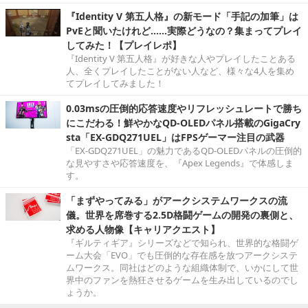
『Identity V 第五人格』の新モード「手記の加筆」は
PvEと聞いたけれど……実際どうなの？集まってプレイ
してみた！【プレイレポ】
『Identity V 第五人格』が好きな人やプレイしたことある
人、全くプレイしたことがない人など、様々な4人を集め
てプレイしてみました！
0.03msの圧倒的応答速度やリフレッシュレートで勝ち
にこだわる！鮮やかなQD-OLEDパネル搭載のGigaCry
sta「EX-GDQ271UEL」はFPSゲーマー注目の武器
「EX-GDQ271UEL」の魅力であるQD-OLEDパネルの圧倒的
な見やすさや応答速度を、『Apex Legends』で体感しま
す。
「まずやってみる」がアークシステムワークスの流
儀。世界を席巻する2.5D格闘ゲームの開発の裏側と、
求める人物像【キャリアクエスト】
『ギルティギア』シリーズなどで知られ、世界的な格闘ゲ
ーム大会「EVO」でも圧倒的な存在感を放つアークシステ
ムワークス。同社はどのような組織体制で、いかにして世
界中のファンを熱狂させるゲームを生み出しているのでし
ょうか。