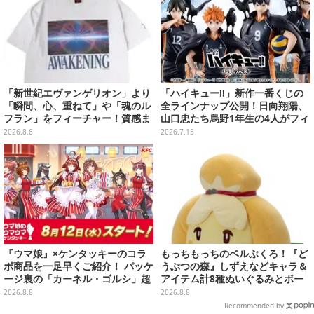
「新世紀エヴァンゲリオン」より
「ハイキュー!!」新作一番くじの
「瞬間、心、重ねて」や「魂のル
全ラインナップ公開！日向翔陽、
フラン」をフィーチャー！質感ま
山口忠たち烏野1年生の4人がフィ
でこだわった高級Tシャツが8月7
ギュアで集合
2026.8.6
2026.7.15
日発売
『ウマ娘』×ケンタッキーのコラ
もっちもっちのベルぶくろ！『ど
ボ商品を一足早くご紹介！ パッケ
うぶつの森』しずえなどキャラ＆
ージ裏の「カーネル・ゴルシ」超
アイテム計8種ぬいぐるみとボー
長文コラボ告知は必見、オリジナ
ルチェーン付きマスコットが発売
2026.8.8
2026.8.8
ル商品はガツンと来るにんにくが
Recommended by