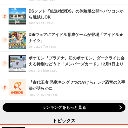
DSソフト『鉄道検定DS』の体験版公開〜パソコンか
ら腕試しOK
2008.9.12 Fri 22:01
DSiウェアにアイドル育成ゲームが登場『アイドル★
ナイツ』
2010.2.23 Tue 16:00
ポケモン『プラチナ』幻のポケモン、ダークライに会
える特別などうぐ「メンバーズカード」12月1日より
2008.12.1 Mon 18:09
『古代王者 恐竜キング 7つのかけら』レア恐竜の入手
法が明らかに
2007.11.15 Thu 21:03
ランキングをもっと見る
トピックス