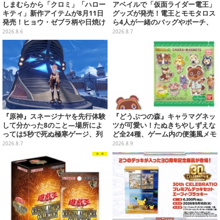
しまむらから「クロミ」「ハロー
アベイルで「仮面ライダー電王」
キティ」新作アイテムが8月11日
グッズが発売！電王とモモタロス
発売！ヒョウ・ゼブラ柄や日焼け
ら4人が一緒のバッグやポーチ、
デザインの可愛い雑貨・アパレル
収納ボックスも
2026.8.6
2026.8.7
など多数
『原神』スネージナヤを先行体験
『どうぶつの森』キャラマグネッ
して分かった8のこと―場所によ
ツが可愛い！たぬきちやしずえな
っては5秒で死ぬ極寒ゲージ、列
ど全24種、ゲーム内の便箋風メモ
車は“ダイナミック途中下車”可能
カード全10種も
2026.8.7
2026.8.9
など自由度高め