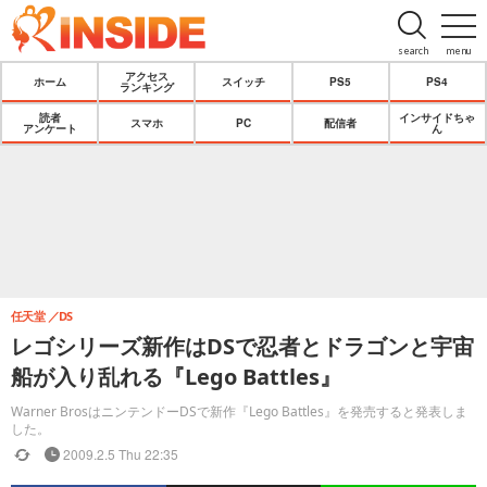
search
menu
アクセス
ホーム
スイッチ
PS5
PS4
ランキング
読者
インサイドちゃ
スマホ
PC
配信者
アンケート
ん
任天堂
DS
レゴシリーズ新作はDSで忍者とドラゴンと宇宙
船が入り乱れる『Lego Battles』
Warner BrosはニンテンドーDSで新作『Lego Battles』を発売すると発表しま
した。
2009.2.5 Thu 22:35