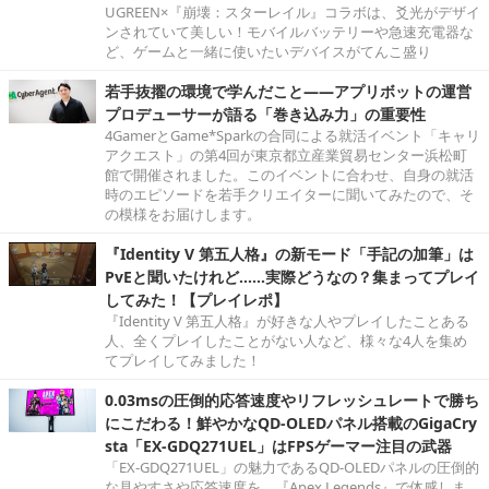
UGREEN×『崩壊：スターレイル』コラボは、爻光がデザイ
ンされていて美しい！モバイルバッテリーや急速充電器な
ど、ゲームと一緒に使いたいデバイスがてんこ盛り
若手抜擢の環境で学んだこと――アプリボットの運営
プロデューサーが語る「巻き込み力」の重要性
4GamerとGame*Sparkの合同による就活イベント「キャリ
アクエスト」の第4回が東京都立産業貿易センター浜松町
館で開催されました。このイベントに合わせ、自身の就活
時のエピソードを若手クリエイターに聞いてみたので、そ
の模様をお届けします。
『Identity V 第五人格』の新モード「手記の加筆」は
PvEと聞いたけれど……実際どうなの？集まってプレイ
してみた！【プレイレポ】
『Identity V 第五人格』が好きな人やプレイしたことある
人、全くプレイしたことがない人など、様々な4人を集め
てプレイしてみました！
0.03msの圧倒的応答速度やリフレッシュレートで勝ち
にこだわる！鮮やかなQD-OLEDパネル搭載のGigaCry
sta「EX-GDQ271UEL」はFPSゲーマー注目の武器
「EX-GDQ271UEL」の魅力であるQD-OLEDパネルの圧倒的
な見やすさや応答速度を、『Apex Legends』で体感しま