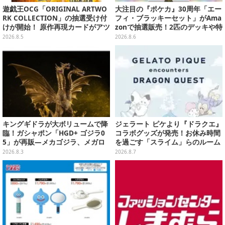
遊戯王OCG「ORIGINAL ARTWO
大注目の『ポケカ』30周年「エー
RK COLLECTION」の抽選受け付
フィ・ブラッキーセット」がAma
けが開始！ 原作再現カードがアツ
zonで抽選販売！2匹のデッキや特
いスペシャルパック
別カードを収録
2026.8.5
2026.8.6
キングギドラが大ボリュームで降
ジェラート ピケより『ドラクエ』
臨！ガシャポン「HGD+ ゴジラ0
コラボグッズが発売！お休み時間
5」が再販―メカゴジラ、メガロ
を過ごす「スライム」らのルーム
なども揃った全4種
ウェア、雑貨など多数ラインナッ
2026.8.3
2026.8.7
プ