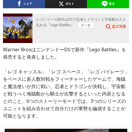
シェア
ポスト
送る
レゴシリーズ新作はDSで忍者とドラゴンと宇宙船が入り
乱れる『Lego Battles』
全 1 枚
拡大写真
Warner BrosはニンテンドーDSで新作『Lego Battles』を
発売すると発表しました。
「レゴ キャッスル」「レゴ スペース」「レゴ パイレーツ」
をベースに多人数対戦をフィーチャーしたゲームで、海賊
と魔法使いが共に戦い、忍者とドラゴンが決戦し、宇宙船
と戦うべく海賊船から騎士が出撃するといった内容となる
とのこと。6つのストーリーモードでは、3つのシリーズの
ユニットを組み合わせて自分だけの軍勢を編成することが
可能となります。