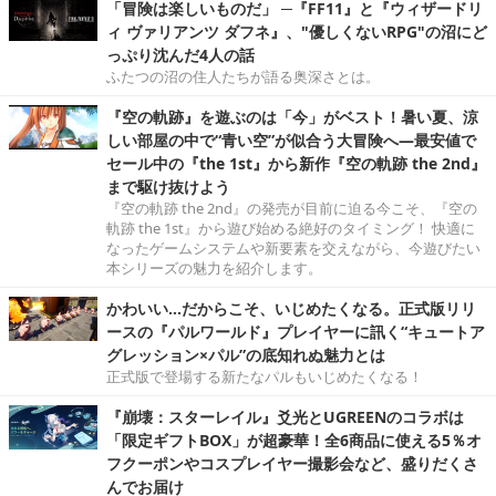
「冒険は楽しいものだ」 ─『FF11』と『ウィザードリ
ィ ヴァリアンツ ダフネ』、"優しくないRPG"の沼にど
っぷり沈んだ4人の話
ふたつの沼の住人たちが語る奥深さとは。
『空の軌跡』を遊ぶのは「今」がベスト！暑い夏、涼
しい部屋の中で“青い空”が似合う大冒険へ―最安値で
セール中の『the 1st』から新作『空の軌跡 the 2nd』
まで駆け抜けよう
『空の軌跡 the 2nd』の発売が目前に迫る今こそ、『空の
軌跡 the 1st』から遊び始める絶好のタイミング！ 快適に
なったゲームシステムや新要素を交えながら、今遊びたい
本シリーズの魅力を紹介します。
かわいい…だからこそ、いじめたくなる。正式版リリ
ースの『パルワールド』プレイヤーに訊く“キュートア
グレッション×パル”の底知れぬ魅力とは
正式版で登場する新たなパルもいじめたくなる！
『崩壊：スターレイル』爻光とUGREENのコラボは
「限定ギフトBOX」が超豪華！全6商品に使える5％オ
フクーポンやコスプレイヤー撮影会など、盛りだくさ
んでお届け