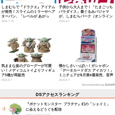
しまむらで『ドラクエ』アイテム
子供から大人まで！「たまごっち
が発売！スライムのミラーやヘア
パラダイス」着ぐるみパジャマ
ターバン、「レベルが あがっ
が、しまむらパーク（オンライン
た！」アクセサリーなど
ストア）にて受注生産
2026.7.10
2026.8.3
気ままな姿のグローグーが可愛
懐かしさいっぱい！ガシャポン
い！メディコムトイよりフィギュ
「データカードダス アイカツ！」
ア5種が再販売
ミニチュアが8月第4週発売、音声
が流れる特別仕様も当たる
2026.8.7
2026.8.7
Recommended by
DSアクセスランキング
『ポケットモンスター プラチナ』幻の「シェイミ」
に会えるどうぐを配信
2009.4.19 Sun 4:39