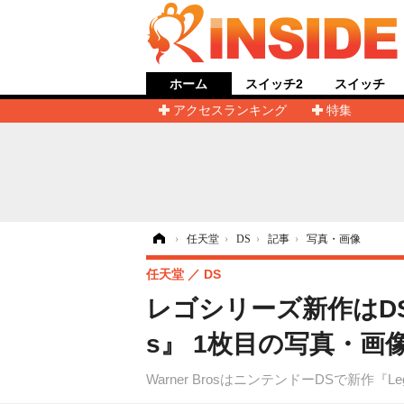
ホーム
スイッチ2
スイッチ
アクセスランキング
特集
ホーム
›
任天堂
›
DS
›
記事
›
写真・画像
任天堂
DS
レゴシリーズ新作はDS
s』 1枚目の写真・画
Warner BrosはニンテンドーDSで新作『L