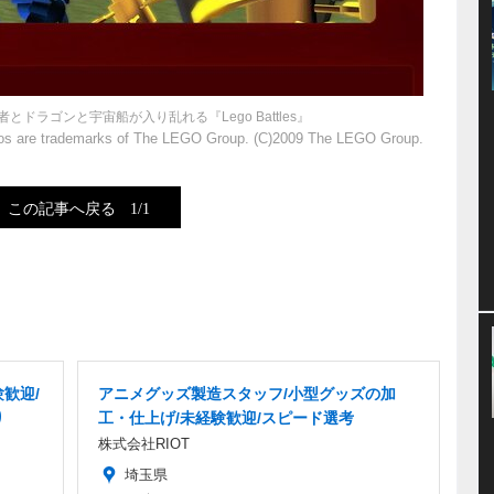
ドラゴンと宇宙船が入り乱れる『Lego Battles』
gos are trademarks of The LEGO Group. (C)2009 The LEGO Group.
この記事へ戻る
1/1
歓迎/
アニメグッズ製造スタッフ/小型グッズの加
り
工・仕上げ/未経験歓迎/スピード選考
株式会社RIOT
埼玉県