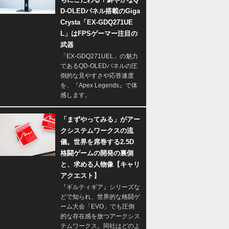
D-OLEDパネル搭載のGiga
Crysta「EX-GDQ271UE
L」はFPSゲーマー注目の
武器
「EX-GDQ271UEL」の魅力
であるQD-OLEDパネルの圧
倒的な見やすさや応答速度
を、『Apex Legends』で体
感します。
「まずやってみる」がアー
クシステムワークスの流
儀。世界を席巻する2.5D
格闘ゲームの開発の裏側
と、求める人物像【キャリ
アクエスト】
『ギルティギア』シリーズな
どで知られ、世界的な格闘ゲ
ーム大会「EVO」でも圧倒
的な存在感を放つアークシス
テムワークス。同社はどのよ