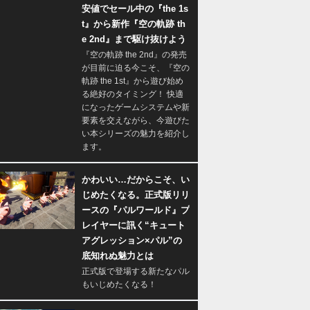
安値でセール中の『the 1s
t』から新作『空の軌跡 th
e 2nd』まで駆け抜けよう
『空の軌跡 the 2nd』の発売
が目前に迫る今こそ、『空の
軌跡 the 1st』から遊び始め
る絶好のタイミング！ 快適
になったゲームシステムや新
要素を交えながら、今遊びた
い本シリーズの魅力を紹介し
ます。
かわいい…だからこそ、い
じめたくなる。正式版リリ
ースの『パルワールド』プ
レイヤーに訊く“キュート
アグレッション×パル”の
底知れぬ魅力とは
正式版で登場する新たなパル
もいじめたくなる！