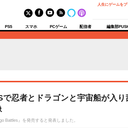
人生にゲームをプ
PS5
スマホ
PCゲーム
配信者
編集部PUS
で忍者とドラゴンと宇宙船が入り乱れる『
像
ego Battles』を発売すると発表しました。