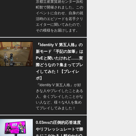
京都立産業貿易センター浜松
町館で開催されました。この
イベントに合わせ、自身の就
活時のエピソードを若手クリ
エイターに聞いてみたので、
その模様をお届けします。
『Identity V 第五人格』の
新モード「手記の加筆」は
PvEと聞いたけれど……実
際どうなの？集まってプレ
イしてみた！【プレイレ
ポ】
『Identity V 第五人格』が好
きな人やプレイしたことある
人、全くプレイしたことがな
い人など、様々な4人を集め
てプレイしてみました！
0.03msの圧倒的応答速度
やリフレッシュレートで勝
ちにこだわる！鮮やかなQ