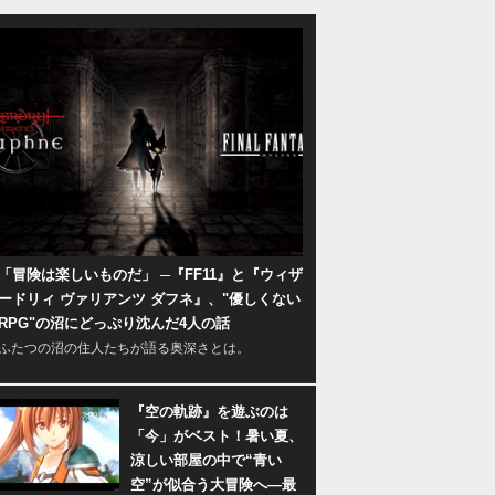
「冒険は楽しいものだ」 ─『FF11』と『ウィザ
ードリィ ヴァリアンツ ダフネ』、"優しくない
RPG"の沼にどっぷり沈んだ4人の話
ふたつの沼の住人たちが語る奥深さとは。
『空の軌跡』を遊ぶのは
「今」がベスト！暑い夏、
涼しい部屋の中で“青い
空”が似合う大冒険へ―最