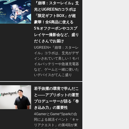
『崩壊：スターレイル』爻
光とUGREENのコラボは
「限定ギフトBOX」が超
豪華！全6商品に使える
5％オフクーポンやコスプ
レイヤー撮影会など、盛り
だくさんでお届け
UGREEN×『崩壊：スターレ
イル』コラボは、爻光がデザ
インされていて美しい！モバ
イルバッテリーや急速充電器
など、ゲームと一緒に使いた
いデバイスがてんこ盛り
若手抜擢の環境で学んだこ
と――アプリボットの運営
プロデューサーが語る「巻
き込み力」の重要性
4GamerとGame*Sparkの合
同による就活イベント「キャ
リアクエスト」の第4回が東