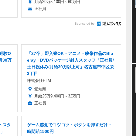
月給29万5,100円～60万円
正社員
Sponsored by
経験O
「27卒」即入寮OK・アニメ・映像作品のBlu
月30万
eray・DVDパッケージ封入スタッフ「正社員/
土日祝休み/月給30万以上可」名古屋市中区栄
3丁目
株式会社ELM
愛知県
月給25万9,400円～32万円
正社員
トスタ
ゲーム感覚でコツコツ・ボタンを押すだけ・
得」
時間給1500円