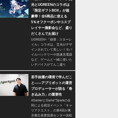
光とUGREENのコラボは
「限定ギフトBOX」が超
豪華！全6商品に使える
5％オフクーポンやコスプ
レイヤー撮影会など、盛り
だくさんでお届け
UGREEN×『崩壊：スターレ
イル』コラボは、爻光がデザ
インされていて美しい！モバ
イルバッテリーや急速充電器
など、ゲームと一緒に使いた
いデバイスがてんこ盛り
若手抜擢の環境で学んだこ
と――アプリボットの運営
プロデューサーが語る「巻
き込み力」の重要性
4GamerとGame*Sparkの合
同による就活イベント「キャ
リアクエスト」の第4回が東
京都立産業貿易センター浜松