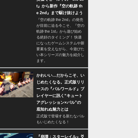
t』から新作『空の軌跡 th
e 2nd』まで駆け抜けよう
『空の軌跡 the 2nd』の発売
が目前に迫る今こそ、『空の
軌跡 the 1st』から遊び始め
る絶好のタイミング！ 快適
になったゲームシステムや新
要素を交えながら、今遊びた
い本シリーズの魅力を紹介し
ます。
かわいい…だからこそ、い
じめたくなる。正式版リリ
ースの『パルワールド』プ
レイヤーに訊く“キュート
アグレッション×パル”の
底知れぬ魅力とは
正式版で登場する新たなパル
もいじめたくなる！
『崩壊：スターレイル』爻