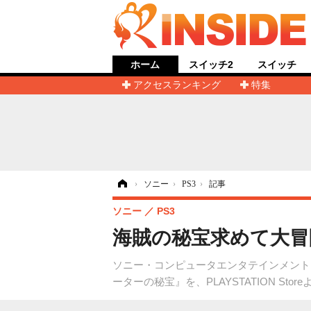
ホーム
スイッチ2
スイッチ
アクセスランキング
特集
ホーム
›
ソニー
›
PS3
›
記事
ソニー
PS3
海賊の秘宝求めて大冒
ソニー・コンピュータエンタテインメントは、
ーターの秘宝』を、PLAYSTATION St