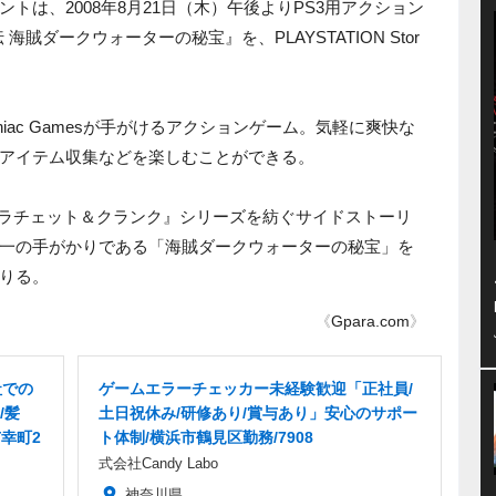
トは、2008年8月21日（木）午後よりPS3用アクション
海賊ダークウォーターの秘宝』を、PLAYSTATION Stor
niac Gamesが手がけるアクションゲーム。気軽に爽快な
アイテム収集などを楽しむことができる。
『ラチェット＆クランク』シリーズを紡ぐサイドストーリ
一の手がかりである「海賊ダークウォーターの秘宝」を
りる。
《
Gpara.com
》
社での
ゲームエラーチェッカー未経験歓迎「正社員/
/髪
土日祝休み/研修あり/賞与あり」安心のサポー
幸町2
ト体制/横浜市鶴見区勤務/7908
式会社Candy Labo
神奈川県