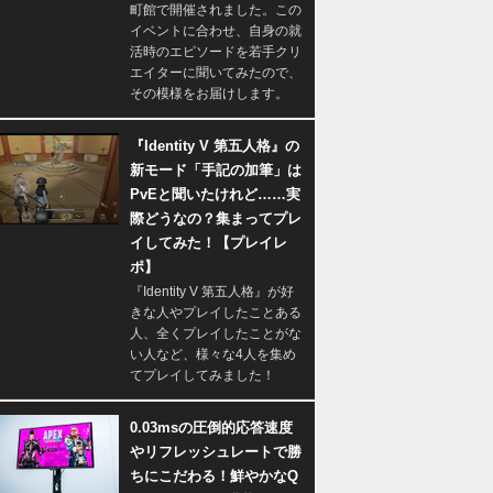
町館で開催されました。この
イベントに合わせ、自身の就
活時のエピソードを若手クリ
エイターに聞いてみたので、
その模様をお届けします。
『Identity V 第五人格』の
新モード「手記の加筆」は
PvEと聞いたけれど……実
際どうなの？集まってプレ
イしてみた！【プレイレ
ポ】
『Identity V 第五人格』が好
きな人やプレイしたことある
人、全くプレイしたことがな
い人など、様々な4人を集め
てプレイしてみました！
0.03msの圧倒的応答速度
やリフレッシュレートで勝
ちにこだわる！鮮やかなQ