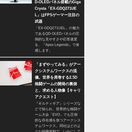
D-OLEDパネル搭載のGiga
Crysta「EX-GDQ271UE
L」はFPSゲーマー注目の
武器
「EX-GDQ271UEL」の魅力
であるQD-OLEDパネルの圧
倒的な見やすさや応答速度
を、『Apex Legends』で体
感します。
「まずやってみる」がアー
クシステムワークスの流
儀。世界を席巻する2.5D
格闘ゲームの開発の裏側
と、求める人物像【キャリ
アクエスト】
『ギルティギア』シリーズな
どで知られ、世界的な格闘ゲ
ーム大会「EVO」でも圧倒
的な存在感を放つアークシス
テムワークス。同社はどのよ
うな組織体制で、いかにして