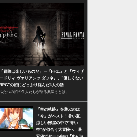
「冒険は楽しいものだ」 ─『FF11』と『ウィザ
ードリィ ヴァリアンツ ダフネ』、"優しくない
RPG"の沼にどっぷり沈んだ4人の話
ふたつの沼の住人たちが語る奥深さとは。
『空の軌跡』を遊ぶのは
「今」がベスト！暑い夏、
涼しい部屋の中で“青い
空”が似合う大冒険へ―最
安値でセール中の『the 1s