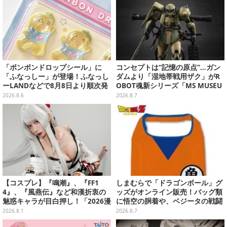
「ボンボンドロップシール」に
コンセプトは“記憶の原点”…ガン
「ふなっしー」が登場！ふなっし
ダムより「湿地帯戦用ザク」がR
ーLANDなどで8月8日より順次発
OBOT魂新シリーズ「MS MUSEU
売
M」で商品化！博物館イメージの
2026.8.6
2026.8.7
ベースも注目
【コスプレ】『鳴潮』、『FF1
しまむらで「ドラゴンボール」グ
4』、『風燕伝』など和漢折衷の
ッズがオンライン販売！バッグ類
魅惑キャラが目白押し！「2026漫
に悟空の胴着や、ベジータの戦闘
画博覧会」美麗レイヤー13選【写
服を大胆デザイン
2026.8.1
2026.8.7
真39枚】