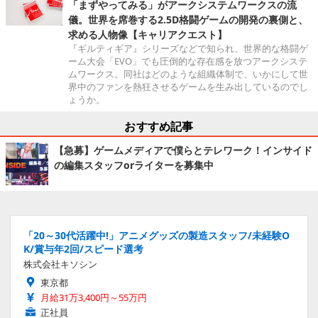
「まずやってみる」がアークシステムワークスの流
儀。世界を席巻する2.5D格闘ゲームの開発の裏側と、
求める人物像【キャリアクエスト】
『ギルティギア』シリーズなどで知られ、世界的な格闘ゲ
ーム大会「EVO」でも圧倒的な存在感を放つアークシステ
ムワークス。同社はどのような組織体制で、いかにして世
界中のファンを熱狂させるゲームを生み出しているのでし
ょうか。
おすすめ記事
【急募】ゲームメディアで僕らとテレワーク！インサイド
の編集スタッフorライターを募集中
「20～30代活躍中!」アニメグッズの製造スタッフ/未経験O
K/賞与年2回/スピード選考
株式会社キソシン
東京都
月給31万3,400円～55万円
正社員