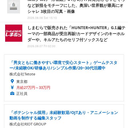
など妖怪をモチーフにした、奥深い世界観が最高にオ
シャレ 3枚目の写真・画像
2026.08.08 Sat 15:10
しまむらで販売された「HUNTER×HUNTER」G.I.編テ
ーマの一部商品が受注再販!カードデザインのキーホル
ダーや、キルアたちのセリフ付ソックスなど
2026.08.07 Fri 02:00
「男女ともに働きやすい環境で安心スタート」ゲームテスタ
ー/未経験OK/研修あり/シンプル作業/20~30代活躍中
株式会社Tetote
東京都
月給27万円～33万円
正社員
「ポテンシャル採用」未経験歓迎/OJTあり・アニメーション
動画を制作する編集スタッフ
株式会社RIOT GROUP