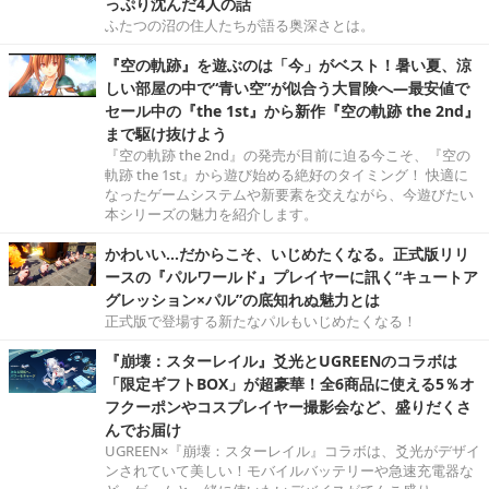
っぷり沈んだ4人の話
ふたつの沼の住人たちが語る奥深さとは。
『空の軌跡』を遊ぶのは「今」がベスト！暑い夏、涼
しい部屋の中で“青い空”が似合う大冒険へ―最安値で
セール中の『the 1st』から新作『空の軌跡 the 2nd』
まで駆け抜けよう
『空の軌跡 the 2nd』の発売が目前に迫る今こそ、『空の
軌跡 the 1st』から遊び始める絶好のタイミング！ 快適に
なったゲームシステムや新要素を交えながら、今遊びたい
本シリーズの魅力を紹介します。
かわいい…だからこそ、いじめたくなる。正式版リリ
ースの『パルワールド』プレイヤーに訊く“キュートア
グレッション×パル”の底知れぬ魅力とは
正式版で登場する新たなパルもいじめたくなる！
『崩壊：スターレイル』爻光とUGREENのコラボは
「限定ギフトBOX」が超豪華！全6商品に使える5％オ
フクーポンやコスプレイヤー撮影会など、盛りだくさ
んでお届け
UGREEN×『崩壊：スターレイル』コラボは、爻光がデザイ
ンされていて美しい！モバイルバッテリーや急速充電器な