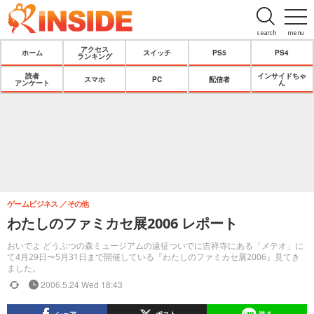
search
menu
アクセス
ホーム
スイッチ
PS5
PS4
ランキング
読者
インサイドちゃ
スマホ
PC
配信者
アンケート
ん
ゲームビジネス
その他
わたしのファミカセ展2006 レポート
おいでよ どうぶつの森ミュージアムの遠征ついでに吉祥寺にある「メテオ」に
て4月29日〜5月31日まで開催している『わたしのファミカセ展2006』見てき
ました。
2006.5.24 Wed 18:43