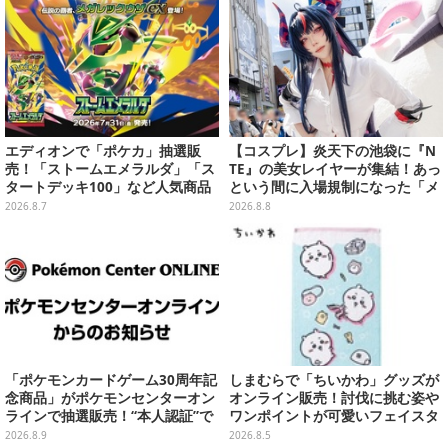
エディオンで「ポケカ」抽選販
【コスプレ】炎天下の池袋に『N
売！「ストームエメラルダ」「ス
TE』の美女レイヤーが集結！あっ
タートデッキ100」など人気商品
という間に入場規制になった「メ
が対象
ェメェ村の大冒険」をレポート
2026.8.7
2026.8.8
【写真28枚】
「ポケモンカードゲーム30周年記
しまむらで「ちいかわ」グッズが
念商品」がポケモンセンターオン
オンライン販売！討伐に挑む姿や
ラインで抽選販売！“本人認証”で
ワンポイントが可愛いフェイスタ
当選率アップ
オル、バスマットなど全14種
2026.8.9
2026.8.5