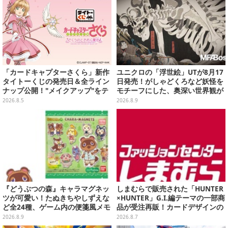
「カードキャプターさくら」新作
ユニクロの「浮世絵」UTが8月17
タイトーくじの発売日＆全ライン
日発売！がしゃどくろなど妖怪を
ナップ公開！"メイクアップ"をテ
モチーフにした、奥深い世界観が
ーマに、日常でも使いたくなるア
最高にオシャレ
2026.8.5
2026.8.9
イテムがズラリ
『どうぶつの森』キャラマグネッ
しまむらで販売された「HUNTER
ツが可愛い！たぬきちやしずえな
×HUNTER」G.I.編テーマの一部商
ど全24種、ゲーム内の便箋風メモ
品が受注再販！カードデザインの
カード全10種も
キーホルダーや、キルアたちのセ
2026.8.9
2026.8.7
リフ付ソックスなど