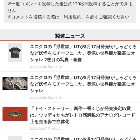
※一度コメントを投稿した後は約120秒間投稿することができま
せん
※コメントを投稿する際は
「利用規約」
を必ずご確認ください
関連ニュース
ユニクロの「浮世絵」UTが8月17日発売!がしゃどくろ
など妖怪をモチーフにした、奥深い世界観が最高にオ
シャレ 2枚目の写真・画像
2026.08.08 Sat 15:10
ユニクロの「浮世絵」UTが8月17日発売!がしゃどくろ
など妖怪をモチーフにした、奥深い世界観が最高にオ
シャレ
2026.08.08 Sat 15:10
「トイ・ストーリー」新作一番くじが発売決定!A賞
は、ウッディたちがレトロ感満載のアナログレコード
上を走る姿で立体化
2026.08.07 Fri 03:40
ユニクロの「浮世絵」UTが8月17日発売!がしゃどくろ