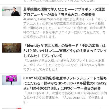
ど、ゲームと一緒に使いたいデバイスがてんこ盛り
若手抜擢の環境で学んだこと――アプリボットの運営
プロデューサーが語る「巻き込み力」の重要性
4GamerとGame*Sparkの合同による就活イベント「キャリ
アクエスト」の第4回が東京都立産業貿易センター浜松町
館で開催されました。このイベントに合わせ、自身の就活
時のエピソードを若手クリエイターに聞いてみたので、そ
の模様をお届けします。
『Identity V 第五人格』の新モード「手記の加筆」は
PvEと聞いたけれど……実際どうなの？集まってプレイ
してみた！【プレイレポ】
『Identity V 第五人格』が好きな人やプレイしたことある
人、全くプレイしたことがない人など、様々な4人を集め
てプレイしてみました！
0.03msの圧倒的応答速度やリフレッシュレートで勝ち
にこだわる！鮮やかなQD-OLEDパネル搭載のGigaCry
sta「EX-GDQ271UEL」はFPSゲーマー注目の武器
「EX-GDQ271UEL」の魅力であるQD-OLEDパネルの圧倒的
な見やすさや応答速度を、『Apex Legends』で体感しま
す。