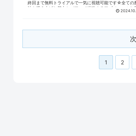
終回まで無料トライアルで一気に視聴可能です☆全ての
法を鍛え上げた筋力とパワーで粉砕するアブノーマルな
2024.10.
法ファンタジーは爽快です。
1
2