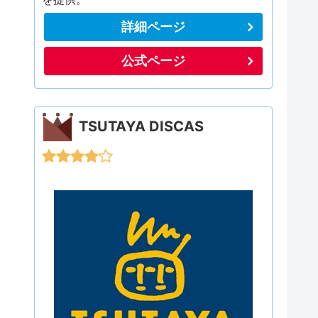
詳細ページ
公式ページ
TSUTAYA DISCAS