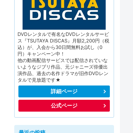
DVDレンタルで有名なDVDレンタルサービ
ス『TSUTAYA DISCAS』月額2,200円（税
込）が、入会から30日間無料お試し（0
円）キャンペーン中！
他の動画配信サービスでは配信されていな
いようなジブリ作品、元ジャニーズ俳優出
演作品、過去の名作ドラマが旧作DVDレン
タルで見放題です★
詳細ページ
公式ページ
最近の投稿