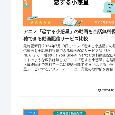
アニメ『恋する小惑星』の動画を全話無料
聴できる動画配信サービス比較
最終更新日:2024年7月19日 アニメ『恋する小惑星』の
信動画を全話無料視聴できる動画配信サービスは「U-
NEXT」が一番お得！YouTubeやTVerなど無料動画配信
イトのような広告は無しでアニメ『恋する小惑星』を1
ら最終回まで無料で一気に視聴可能です☆『恋する小惑
星』（こいするアステロイド）は、高校の地学部を舞台
に、小惑星を見つけたいという夢を持った主人公と、そ
周囲の地学系女子（ジオジョ）による青春物語です。
2024.10.
アニメ