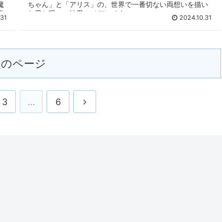
魔
ちゃん」と「アリス」の、世界で一番切ない両想いを描い
魔
た愛と呪いの純愛コメディです。
31
2024.10.31
次のページ
3
…
6