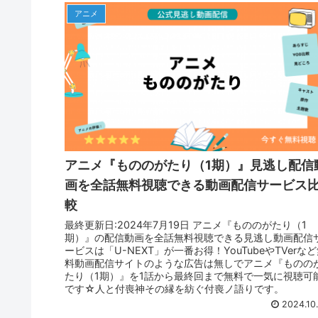
アニメ
アニメ『もののがたり（1期）』見逃し配信
画を全話無料視聴できる動画配信サービス
較
最終更新日:2024年7月19日 アニメ『もののがたり（1
期）』の配信動画を全話無料視聴できる見逃し動画配信
ービスは「U-NEXT」が一番お得！YouTubeやTVerな
料動画配信サイトのような広告は無しでアニメ『ものの
たり（1期）』を1話から最終回まで無料で一気に視聴可
です☆人と付喪神その縁を紡ぐ付喪ノ語りです。
2024.10.