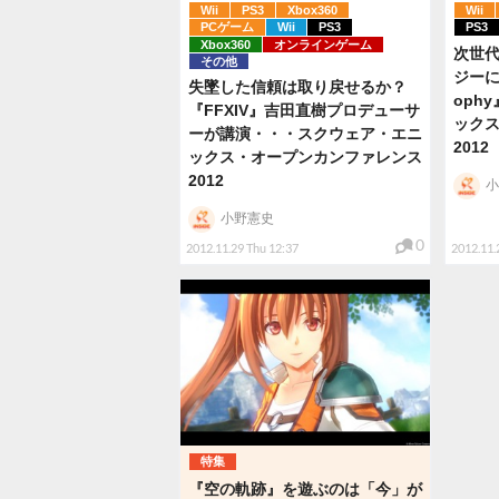
Wii
PS3
Xbox360
Wii
PCゲーム
Wii
PS3
PS3
Xbox360
オンラインゲーム
次世
その他
ジーに挑
失墜した信頼は取り戻せるか？
oph
『FFXIV』吉田直樹プロデューサ
ック
ーが講演・・・スクウェア・エニ
2012
ックス・オープンカンファレンス
2012
小
小野憲史
0
2012.11.29 Thu 12:37
2012.11.
特集
『空の軌跡』を遊ぶのは「今」が