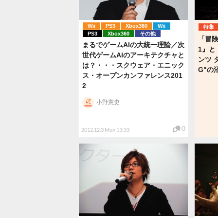
Wii
PS3
Xbox360
Wii
特集
PS3
Xbox360
その他
「冒険
まるでゲームAIの大統一理論／次
1』と
世代ゲームAIのアーキテクチャと
ンツ 
は？・・・スクウェア・エニック
G"の
ス・オープンカンファレンス201
2
小野憲史
0
2012.12.3 Mon 13:33