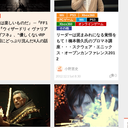
Wii
PS3
Xbox360
PCゲーム
Wii
PS3
は楽しいものだ」 ─『FF1
Xbox360
オンラインゲーム
『ウィザードリィ ヴァリア
その他
ダフネ』、"優しくないRP
リーダーは泥まみれになる覚悟を
沼にどっぷり沈んだ4人の話
もて！橋本善久氏のプロマネ講
座・・・スクウェア・エニック
ス・オープンカンファレンス201
2
小野憲史
0
2012.12.1 Sat 8:30