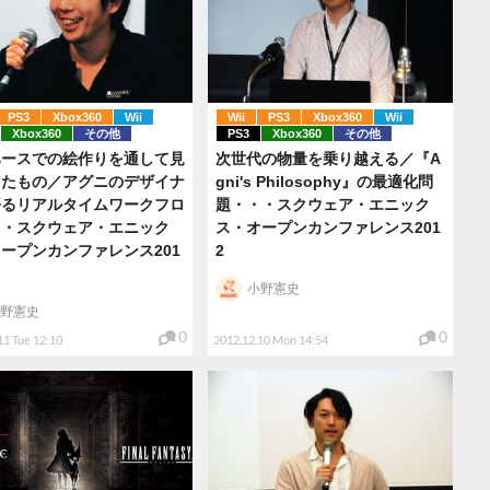
PS3
Xbox360
Wii
Wii
PS3
Xbox360
Wii
Xbox360
その他
PS3
Xbox360
その他
ベースでの絵作りを通して見
次世代の物量を乗り越える／『A
きたもの／アグニのデザイナ
gni's Philosophy』の最適化問
語るリアルタイムワークフロ
題・・・スクウェア・エニック
・・スクウェア・エニック
ス・オープンカンファレンス201
ープンカンファレンス201
2
小野憲史
野憲史
0
0
11 Tue 12:10
2012.12.10 Mon 14:54