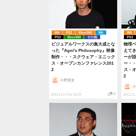
Wii
PS3
Xbox360
Wii
Wii
PS3
Xbox360
その他
PS3
ビジュアルワークスの集大成とな
物理
った『Agni's Philosophy』映像
えて
制作・・・スクウェア・エニック
ーが
ス・オープンカンファレンス201
ー・
2
ス・オ
2
小野憲史
小
0
2012.12.11 Tue 18:29
2012.12.