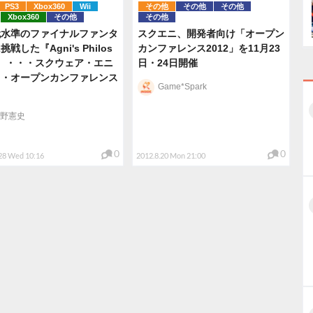
PS3
Xbox360
Wii
その他
その他
その他
Xbox360
その他
その他
代水準のファイナルファンタ
スクエニ、開発者向け「オープン
戦した『Agni's Philos
カンファレンス2012」を11月23
y』・・・スクウェア・エニ
日・24日開催
ス・オープンカンファレンス
Game*Spark
野憲史
0
0
28 Wed 10:16
2012.8.20 Mon 21:00