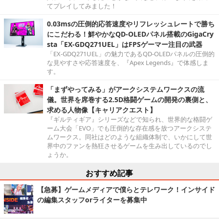
てプレイしてみました！
0.03msの圧倒的応答速度やリフレッシュレートで勝ち
にこだわる！鮮やかなQD-OLEDパネル搭載のGigaCry
sta「EX-GDQ271UEL」はFPSゲーマー注目の武器
「EX-GDQ271UEL」の魅力であるQD-OLEDパネルの圧倒的
な見やすさや応答速度を、『Apex Legends』で体感しま
す。
「まずやってみる」がアークシステムワークスの流
儀。世界を席巻する2.5D格闘ゲームの開発の裏側と、
求める人物像【キャリアクエスト】
『ギルティギア』シリーズなどで知られ、世界的な格闘ゲ
ーム大会「EVO」でも圧倒的な存在感を放つアークシステ
ムワークス。同社はどのような組織体制で、いかにして世
界中のファンを熱狂させるゲームを生み出しているのでし
ょうか。
おすすめ記事
【急募】ゲームメディアで僕らとテレワーク！インサイド
の編集スタッフorライターを募集中