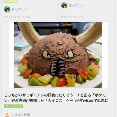
Android
茶っプリン
茶っプリン
2021.9.19 Sun 11:00
2021.8.6 Fri 17:15
こっちがハサミギロチンの餌食になりそう…！とある『ポケモ
ン』好き夫婦が投稿した「カイロス」ケーキがTwitterで話題に
ファンメイド
ジュイス内藤