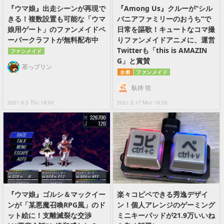
『ウマ娘』出走シーンが再現で
『Among Us』クルーが“シル
きる！複数設置も可能な「ウマ
バニアファミリーのおうち”で
娘用ゲート」のファンメイドペ
日常を謳歌！キュートなコマ撮
ーパークラフトが無料配布中
りファンメイドアニメに、運営
Twitterも「this is AMAZIN
ファンメイド
G」と賞賛
茶っプリン
全般
ファンメイド
臥待 弦
2021.6.3 Thu 18:00
2021.5.17 Mon 19:50
『ウマ娘』ゴルシ＆マックイー
楽々コピペできる秀逸デザイ
ンが「某悪魔召喚RPG風」のド
ン！個人アレンジのゲーミング
ット絵に！支離滅裂な交渉
ミニキーパッドが21.9万いいね