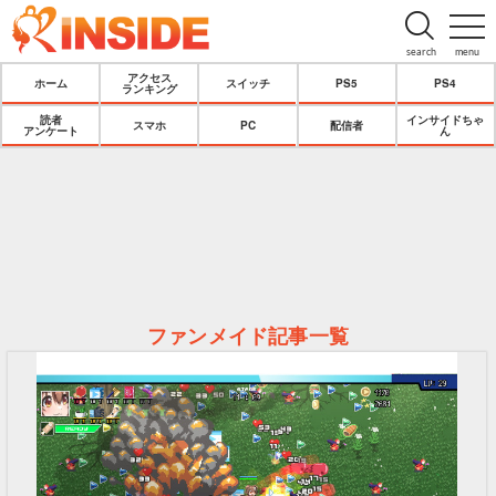
search
menu
アクセス
ホーム
スイッチ
PS5
PS4
ランキング
読者
インサイドちゃ
スマホ
PC
配信者
アンケート
ん
ファンメイド記事一覧