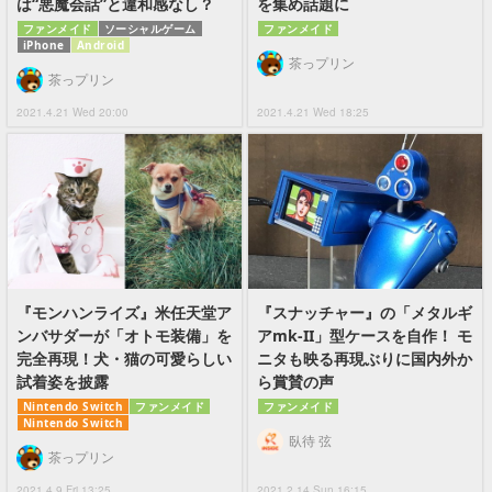
は“悪魔会話”と違和感なし？
を集め話題に
ファンメイド
ソーシャルゲーム
ファンメイド
iPhone
Android
茶っプリン
茶っプリン
2021.4.21 Wed 20:00
2021.4.21 Wed 18:25
『モンハンライズ』米任天堂ア
『スナッチャー』の「メタルギ
ンバサダーが「オトモ装備」を
アmk-II」型ケースを自作！ モ
完全再現！犬・猫の可愛らしい
ニタも映る再現ぶりに国内外か
試着姿を披露
ら賞賛の声
Nintendo Switch
ファンメイド
ファンメイド
Nintendo Switch
臥待 弦
茶っプリン
2021.4.9 Fri 13:25
2021.2.14 Sun 16:15