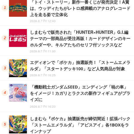
「トイ・ストーリー」新作一番くじが発売決定！A賞
は、ウッディたちがレトロ感満載のアナログレコード
上を走る姿で立体化
2026.8.7 Fri 12:40
しまむらで販売された「HUNTER×HUNTER」G.I.編
テーマの一部商品が受注再販！カードデザインのキー
ホルダーや、キルアたちのセリフ付ソックスなど
2026.8.7 Fri 11:00
エディオンで「ポケカ」抽選販売！「ストームエメラ
ルダ」「スタートデッキ100」など人気商品が対象
2026.8.7 Fri 16:25
「機動戦士ガンダムSEED」エンディング「暁の車」
をイメージ！カガリとラクスの新作フィギュアがプラ
イズに
2026.8.7 Fri 16:20
しまむら『ポケカ』抽選販売が締切間近！拡張パック
「ストームエメラルダ」「アビスアイ」各1BOXをラ
インナップ