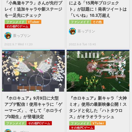
「小鳥遊キアラ」さんが先行プ
による「15周年プロジェク
レイ！追加キャラや新ステージ
ト」が話題に！発表ツイートは
を一足先にチェック
「いいね」10.3万超え
ファンメイド
VTuber
ファンメイド
その他
その他PCゲーム
茶っプリン
茶っプリン
2022.9.7 Wed 11:20
2022.9.6 Tue 15:45
『ホロキュア』9月9日に大型
『ホロキュア』新キャラ「大神
アプデ配信！使用キャラに「ゲ
ミオ」使用の最新映像公開！ス
ーマーズ」、そして「ホロライ
タンドと化した「ハトタウロ
ブ0期生」が登場決定
ス」がオラオララッシュ
ファンメイド
その他PCゲーム
ファンメイド
VTuber
その他PCゲーム