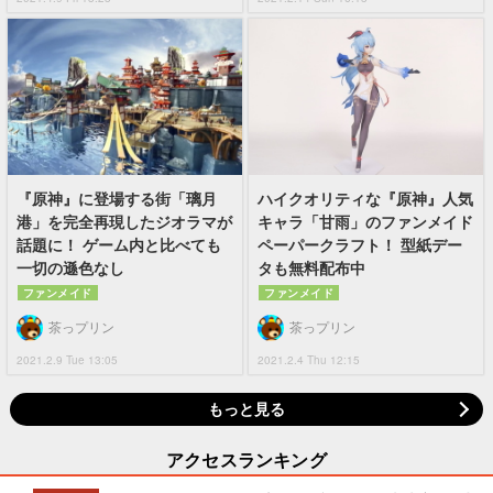
『原神』に登場する街「璃月
ハイクオリティな『原神』人気
港」を完全再現したジオラマが
キャラ「甘雨」のファンメイド
話題に！ ゲーム内と比べても
ペーパークラフト！ 型紙デー
一切の遜色なし
タも無料配布中
ファンメイド
ファンメイド
茶っプリン
茶っプリン
2021.2.9 Tue 13:05
2021.2.4 Thu 12:15
もっと見る
アクセスランキング