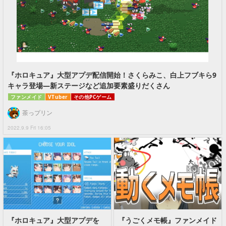
『ホロキュア』大型アプデ配信開始！さくらみこ、白上フブキら9
キャラ登場―新ステージなど追加要素盛りだくさん
ファンメイド
VTuber
その他PCゲーム
茶っプリン
2022.9.9 Fri 16:05
『ホロキュア』大型アプデを
『うごくメモ帳』ファンメイド