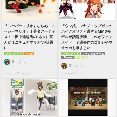
『スーパーマリオ』ならぬ「ス
『ウマ娘』マヤノトップガンの
ーシーマリオ」！著名アーティ
ハイクオリティ過ぎるMMDモ
スト・田中達也氏の“ネタに富
デルが話題沸騰―これがファン
んだミニチュアマリオ”が話題
メイド！？過去作のゴルシやウ
に
オッカも凄まじい…
ファンメイド
その他
ファンメイド
ソーシャルゲーム
iPhone
Android
茶っプリン
茶っプリン
2021.6.11 Fri 15:15
2021.6.4 Fri 17:15