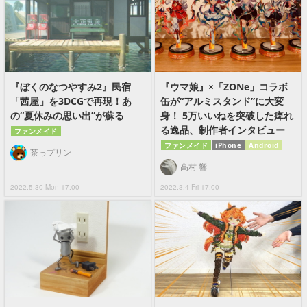
『ぼくのなつやすみ2』民宿
『ウマ娘』×「ZONe」コラボ
「茜屋」を3DCGで再現！あ
缶が“アルミスタンド”に大変
の“夏休みの思い出”が蘇る
身！ 5万いいねを突破した痺れ
る逸品、制作者インタビュー
ファンメイド
ファンメイド
iPhone
Android
茶っプリン
高村 響
2022.5.30 Mon 17:00
2022.3.4 Fri 17:00