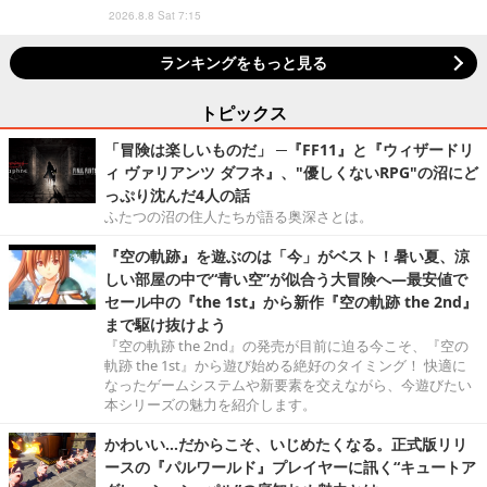
2026.8.8 Sat 7:15
ランキングをもっと見る
トピックス
「冒険は楽しいものだ」 ─『FF11』と『ウィザードリ
ィ ヴァリアンツ ダフネ』、"優しくないRPG"の沼にど
っぷり沈んだ4人の話
ふたつの沼の住人たちが語る奥深さとは。
『空の軌跡』を遊ぶのは「今」がベスト！暑い夏、涼
しい部屋の中で“青い空”が似合う大冒険へ―最安値で
セール中の『the 1st』から新作『空の軌跡 the 2nd』
まで駆け抜けよう
『空の軌跡 the 2nd』の発売が目前に迫る今こそ、『空の
軌跡 the 1st』から遊び始める絶好のタイミング！ 快適に
なったゲームシステムや新要素を交えながら、今遊びたい
本シリーズの魅力を紹介します。
かわいい…だからこそ、いじめたくなる。正式版リリ
ースの『パルワールド』プレイヤーに訊く“キュートア