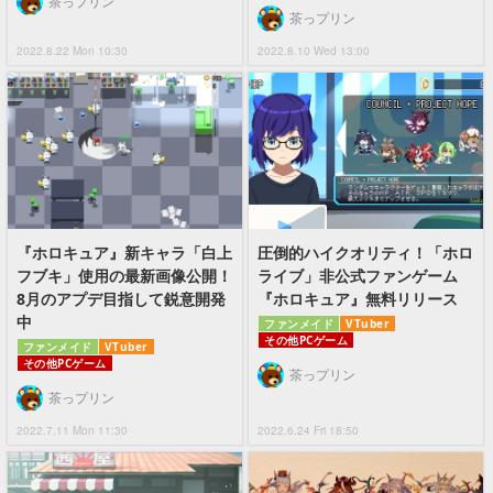
茶っプリン
茶っプリン
2022.8.22 Mon 10:30
2022.8.10 Wed 13:00
『ホロキュア』新キャラ「白上
圧倒的ハイクオリティ！「ホロ
フブキ」使用の最新画像公開！
ライブ」非公式ファンゲーム
8月のアプデ目指して鋭意開発
『ホロキュア』無料リリース
中
ファンメイド
VTuber
その他PCゲーム
ファンメイド
VTuber
その他PCゲーム
茶っプリン
茶っプリン
2022.7.11 Mon 11:30
2022.6.24 Fri 18:50