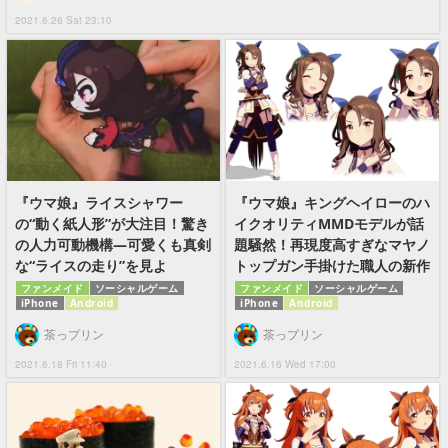
2021.6.26 Sat 23:10
『ウマ娘』ライスシャワー
『ウマ娘』キングヘイローのハ
の“動く紙人形”が大注目！驚き
イクオリティMMDモデルが話
の人力可動機構―可愛くも真剣
題騒然！再現度高すぎなマヤノ
な“ライスの走り”を見よ
トップガン手掛けた職人の新作
ファンメイド
ソーシャルゲーム
ファンメイド
ソーシャルゲーム
iPhone
Android
iPhone
Android
茶っプリン
茶っプリン
2021.6.18 Fri 11:40
2021.6.16 Wed 17:00