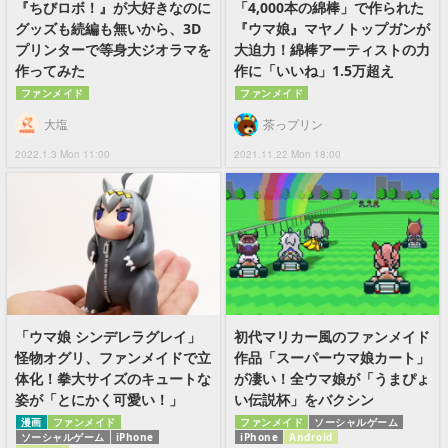
『ちびロボ！』が大好きなのに
「4,000本の綿棒」で作られた
グッズも続編も無いから、3D
『ウマ娘』マヤノトップガンが
プリンターで等身大ジオラマを
大迫力！綿棒アーティストの力
作ってみた
作に「いいね」1.5万超え
ファンメイド
ファンメイド
大塩
茶っプリン
2022.1.3 Mon 11:00
2021.11.22 Mon 18:00
「ウマ娘 シンデレラグレイ」
初代マリカー風のファンメイド
怪物オグリ、ファンメイドで立
作品「スーパーウマ娘カート」
体化！拳大サイズのキュートな
が凄い！全ウマ娘が「うまぴょ
姿が「とにかく可愛い！」
い伝説杯」をバクシン
漫画
ファンメイド
ファンメイド
ソーシャルゲーム
ソーシャルゲーム
iPhone
iPhone
Android