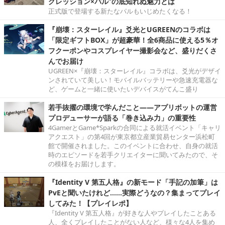
グレッション×パル”の底知れぬ魅力とは
正式版で登場する新たなパルもいじめたくなる！
『崩壊：スターレイル』爻光とUGREENのコラボは
「限定ギフトBOX」が超豪華！全6商品に使える5％オ
フクーポンやコスプレイヤー撮影会など、盛りだくさ
んでお届け
UGREEN×『崩壊：スターレイル』コラボは、爻光がデザイ
ンされていて美しい！モバイルバッテリーや急速充電器な
ど、ゲームと一緒に使いたいデバイスがてんこ盛り
若手抜擢の環境で学んだこと――アプリボットの運営
プロデューサーが語る「巻き込み力」の重要性
4GamerとGame*Sparkの合同による就活イベント「キャリ
アクエスト」の第4回が東京都立産業貿易センター浜松町
館で開催されました。このイベントに合わせ、自身の就活
時のエピソードを若手クリエイターに聞いてみたので、そ
の模様をお届けします。
『Identity V 第五人格』の新モード「手記の加筆」は
PvEと聞いたけれど……実際どうなの？集まってプレイ
してみた！【プレイレポ】
『Identity V 第五人格』が好きな人やプレイしたことある
人、全くプレイしたことがない人など、様々な4人を集め