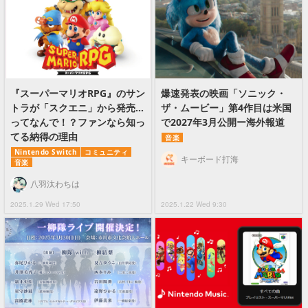
『スーパーマリオRPG』のサン
爆速発表の映画「ソニック・
トラが「スクエニ」から発売…
ザ・ムービー」第4作目は米国
ってなんで！？ファンなら知っ
で2027年3月公開ー海外報道
てる納得の理由
音楽
Nintendo Switch
コミュニティ
キーボード打海
音楽
八羽汰わちは
2025.1.29 Wed 17:50
2025.1.22 Wed 9:30