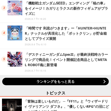
「機動戦士ガンダムSEED」エンディング「暁の車」
をイメージ！カガリとラクスの新作フィギュアがプラ
イズに
2026.8.7 Fri 16:20
「時間です 利息がつきます」ー「HUNTER×HUNTE
R」ナックルが具現化した「ポットクリン」が貯金箱
としてプライズ展開
2026.8.6 Thu 6:10
「デスティニーガンダムSpecII」が最終決戦時カラー
リングで商品化！イベント開催記念商品としてMETA
L ROBOT魂に新登場
2026.8.7 Fri 15:15
ランキングをもっと見る
トピックス
「冒険は楽しいものだ」 ─『FF11』と『ウィザードリ
ィ ヴァリアンツ ダフネ』、"優しくないRPG"の沼にど