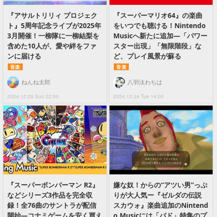
『アサルトリリィ プロジェク
『スーパーマリオ64』の楽曲
ト』5周年記念ライブが2025年
をいつでも聴ける！Nintendo
3月開催！一柳隊に一柳結梨を
Musicへ新たに追加―「パワー
含めた10人が、愛や絆をファ
スター出現」「無限階段」な
ンに届ける
ど、プレイ風景が蘇る
音楽
音楽
ねんね太郎
八羽汰わちは
2024.12.29 Sun 22:00
2024.12.24 Tue 14:00
『スーパーボンバーマン R2』
嫌な奴！からの“アツい男”っぷ
などシリーズ3作品を完全収
りが大人気ー『ゼルダの伝説
録！全76曲のサントラが配信
スカウォ』楽曲追加のNintend
開始―コナミゲームを安く買え
o Musicには「バド」特集のプ