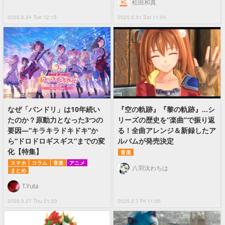
松田和真
2025.6.24 Tue 12:15
2025.5.31 Sat 11:00
なぜ「バンドリ」は10年続い
『空の軌跡』『黎の軌跡』…シ
たのか？原動力となった3つの
リーズの歴史を“楽曲”で振り返
要因―“キラキラドキドキ”か
る！全曲アレンジ＆新録したア
ら“ドロドロギスギス”までの変
ルバムが発売決定
化【特集】
音楽
スマホ
コラム
音楽
アニメ
八羽汰わちは
まとめ
T.Yuta
2025.3.27 Thu 21:20
2025.2.7 Fri 11:00