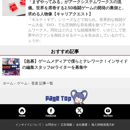
「まずやってみる」がアークシステムワークスの流
儀。世界を席巻する2.5D格闘ゲームの開発の裏側と、
求める人物像【キャリアクエスト】
『ギルティギア』シリーズなどで知られ、世界的な格闘ゲ
ーム大会「EVO」でも圧倒的な存在感を放つアークシステ
ムワークス。同社はどのような組織体制で、いかにして世
界中のファンを熱狂させるゲームを生み出しているのでし
ょうか。
おすすめ記事
【急募】ゲームメディアで僕らとテレワーク！インサイド
の編集スタッフorライターを募集中
音楽 記事一覧
ホーム
›
ゲーム
›
Home
Facebook
YouTube
X
インサイドについて
お問合せ
広告掲載
会社概要
個人情報保護方針