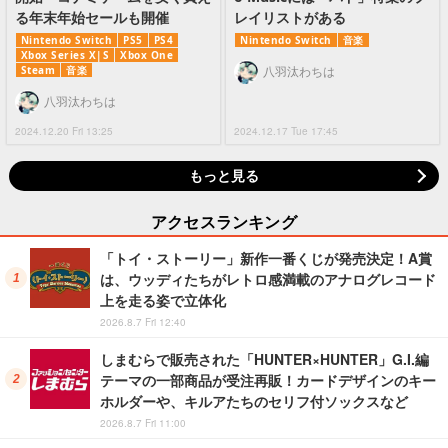
る年末年始セールも開催
レイリストがある
Nintendo Switch
PS5
PS4
Nintendo Switch
音楽
Xbox Series X|S
Xbox One
Steam
音楽
八羽汰わちは
八羽汰わちは
2024.12.20 Fri 13:25
2024.12.17 Tue 17:45
もっと見る
アクセスランキング
「トイ・ストーリー」新作一番くじが発売決定！A賞
は、ウッディたちがレトロ感満載のアナログレコード
上を走る姿で立体化
2026.8.7 Fri 12:40
しまむらで販売された「HUNTER×HUNTER」G.I.編
テーマの一部商品が受注再販！カードデザインのキー
ホルダーや、キルアたちのセリフ付ソックスなど
2026.8.7 Fri 11:00