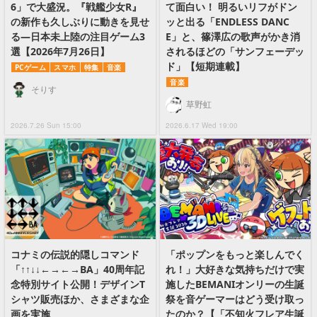
6」で大盛況。『戦艦少女R』
て面白い！ 明るいリフがドン
の新作も久しぶりに動きを見せ
ッと出る「ENDLESS DANC
る―日本未上陸の注目ゲーム3
E」と、篠澤広の歌声がかき消
選【2026年7月26日】
されるほどの「サンフェーデッ
ド」【短期連載】
PCゲーム
スマホ
特集
音楽
音楽
そりす
草野虹
2026.7.26 Sun 15:00
2026.6.17 Wed 19:00
コナミの伝説的隠しコマンド
「ポップンをもっと楽しんでく
「↑↑↓↓←→←→BA」40周年記
れ！」大好きな気持ちだけで実
念特別サイト公開！デザインT
施したBEMANIオンリーの生誕
シャツ販売ほか、さまざまな企
祭を音ゲーマーはどう受け取っ
画を実施
たのか？【「不知火フレア生誕