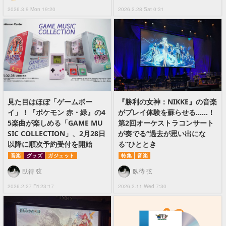
2026.3.9 Mon 19:20
2026.2.28 Sat 0:31
見た目はほぼ「ゲームボー
『勝利の女神：NIKKE』の音楽
イ」！『ポケモン 赤・緑』の4
がプレイ体験を蘇らせる……！
5楽曲が楽しめる「GAME MU
第2回オーケストラコンサート
SIC COLLECTION」、2月28日
が奏でる“過去が思い出にな
以降に順次予約受付を開始
る”ひととき
音楽
グッズ
ガジェット
特集
音楽
臥待 弦
臥待 弦
2026.2.27 Fri 23:17
2026.2.11 Wed 7:30