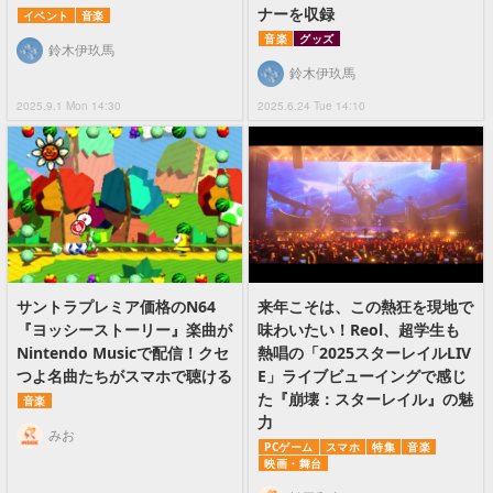
ナーを収録
イベント
音楽
音楽
グッズ
鈴木伊玖馬
鈴木伊玖馬
2025.9.1 Mon 14:30
2025.6.24 Tue 14:10
サントラプレミア価格のN64
来年こそは、この熱狂を現地で
『ヨッシーストーリー』楽曲が
味わいたい！Reol、超学生も
Nintendo Musicで配信！クセ
熱唱の「2025スターレイルLIV
つよ名曲たちがスマホで聴ける
E」ライブビューイングで感じ
た『崩壊：スターレイル』の魅
音楽
力
みお
PCゲーム
スマホ
特集
音楽
映画・舞台