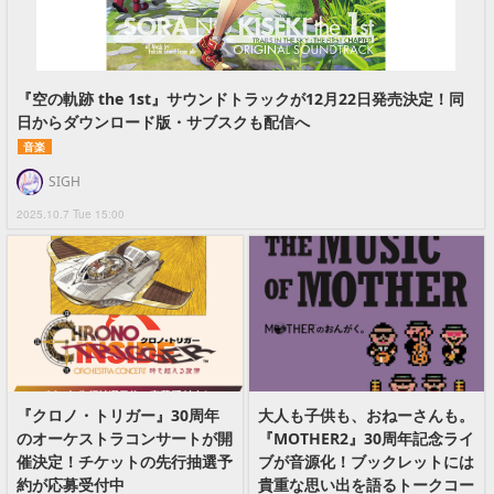
『空の軌跡 the 1st』サウンドトラックが12月22日発売決定！同
日からダウンロード版・サブスクも配信へ
音楽
SIGH
2025.10.7 Tue 15:00
『クロノ・トリガー』30周年
大人も子供も、おねーさんも。
のオーケストラコンサートが開
『MOTHER2』30周年記念ライ
催決定！チケットの先行抽選予
ブが音源化！ブックレットには
約が応募受付中
貴重な思い出を語るトークコー