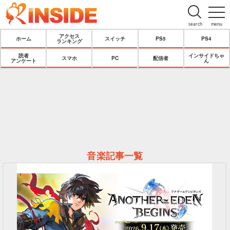
search
menu
アクセス
ホーム
スイッチ
PS5
PS4
ランキング
読者
インサイドちゃ
スマホ
PC
配信者
アンケート
ん
音楽記事一覧