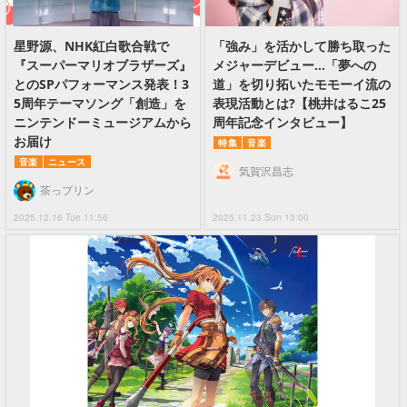
星野源、NHK紅白歌合戦で
「強み」を活かして勝ち取った
『スーパーマリオブラザーズ』
メジャーデビュー…「夢への
とのSPパフォーマンス発表！3
道」を切り拓いたモモーイ流の
5周年テーマソング「創造」を
表現活動とは?【桃井はるこ25
ニンテンドーミュージアムから
周年記念インタビュー】
お届け
特集
音楽
音楽
ニュース
気賀沢昌志
茶っプリン
2025.12.16 Tue 11:56
2025.11.23 Sun 13:00