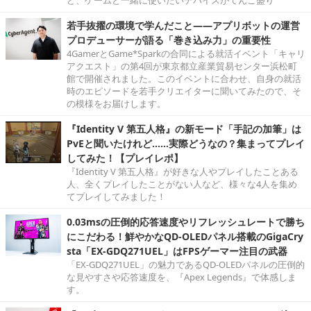
若手抜擢の環境で学んだこと――アプリボットの運営
プロデューサーが語る「巻き込み力」の重要性
4GamerとGame*Sparkの合同による就活イベント「キャリ
アクエスト」の第4回が東京都立産業貿易センター浜松町
館で開催されました。このイベントに合わせ、自身の就活
時のエピソードを若手クリエイターに聞いてみたので、そ
の模様をお届けします。
『Identity V 第五人格』の新モード「手記の加筆」は
PvEと聞いたけれど……実際どうなの？集まってプレイ
してみた！【プレイレポ】
『Identity V 第五人格』が好きな人やプレイしたことある
人、全くプレイしたことがない人など、様々な4人を集め
てプレイしてみました！
0.03msの圧倒的応答速度やリフレッシュレートで勝ち
にこだわる！鮮やかなQD-OLEDパネル搭載のGigaCry
sta「EX-GDQ271UEL」はFPSゲーマー注目の武器
「EX-GDQ271UEL」の魅力であるQD-OLEDパネルの圧倒的
な見やすさや応答速度を、『Apex Legends』で体感しま
す。