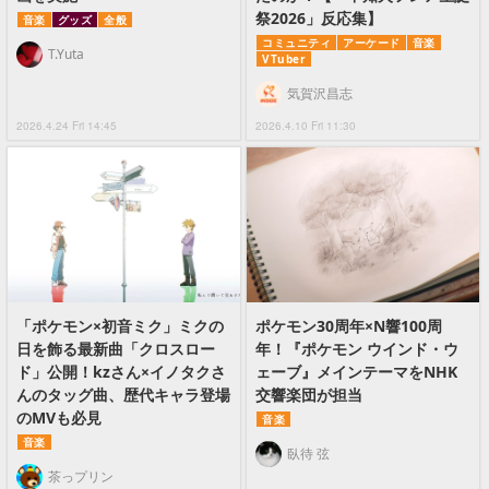
祭2026」反応集】
音楽
グッズ
全般
コミュニティ
アーケード
音楽
T.Yuta
VTuber
気賀沢昌志
2026.4.24 Fri 14:45
2026.4.10 Fri 11:30
「ポケモン×初音ミク」ミクの
ポケモン30周年×N響100周
日を飾る最新曲「クロスロー
年！『ポケモン ウインド・ウ
ド」公開！kzさん×イノタクさ
ェーブ』メインテーマをNHK
んのタッグ曲、歴代キャラ登場
交響楽団が担当
のMVも必見
音楽
音楽
臥待 弦
茶っプリン