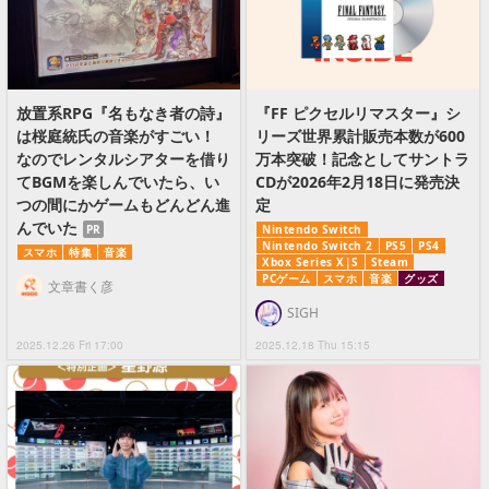
放置系RPG『名もなき者の詩』
『FF ピクセルリマスター』シ
は桜庭統氏の音楽がすごい！
リーズ世界累計販売本数が600
なのでレンタルシアターを借り
万本突破！記念としてサントラ
てBGMを楽しんでいたら、い
CDが2026年2月18日に発売決
つの間にかゲームもどんどん進
定
んでいた
PR
Nintendo Switch
Nintendo Switch 2
PS5
PS4
スマホ
特集
音楽
Xbox Series X|S
Steam
PCゲーム
スマホ
音楽
グッズ
文章書く彦
SIGH
2025.12.26 Fri 17:00
2025.12.18 Thu 15:15