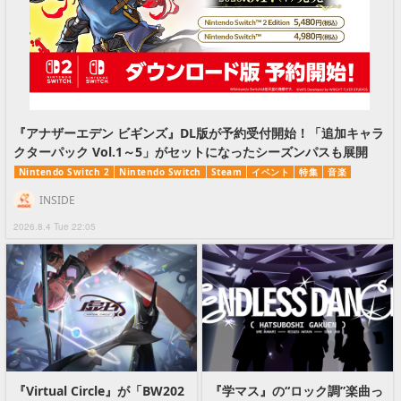
『アナザーエデン ビギンズ』DL版が予約受付開始！「追加キャラ
クターパック Vol.1～5」がセットになったシーズンパスも展開
Nintendo Switch 2
Nintendo Switch
Steam
イベント
特集
音楽
INSIDE
2026.8.4 Tue 22:05
『Virtual Circle』が「BW202
『学マス』の“ロック調”楽曲っ