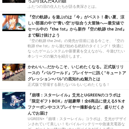
っぷり沈んだ4人の話
ふたつの沼の住人たちが語る奥深さとは。
『空の軌跡』を遊ぶのは「今」がベスト！暑い夏、涼
しい部屋の中で“青い空”が似合う大冒険へ―最安値で
セール中の『the 1st』から新作『空の軌跡 the 2nd』
まで駆け抜けよう
『空の軌跡 the 2nd』の発売が目前に迫る今こそ、『空の
軌跡 the 1st』から遊び始める絶好のタイミング！ 快適に
なったゲームシステムや新要素を交えながら、今遊びたい
本シリーズの魅力を紹介します。
かわいい…だからこそ、いじめたくなる。正式版リリ
ースの『パルワールド』プレイヤーに訊く“キュートア
グレッション×パル”の底知れぬ魅力とは
正式版で登場する新たなパルもいじめたくなる！
『崩壊：スターレイル』爻光とUGREENのコラボは
「限定ギフトBOX」が超豪華！全6商品に使える5％オ
フクーポンやコスプレイヤー撮影会など、盛りだくさ
んでお届け
UGREEN×『崩壊：スターレイル』コラボは、爻光がデザイ
ンされていて美しい！モバイルバッテリーや急速充電器な
ど、ゲームと一緒に使いたいデバイスがてんこ盛り