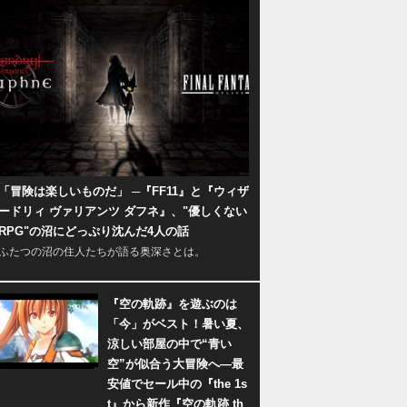
「冒険は楽しいものだ」 ─『FF11』と『ウィザ
ードリィ ヴァリアンツ ダフネ』、"優しくない
RPG"の沼にどっぷり沈んだ4人の話
ふたつの沼の住人たちが語る奥深さとは。
『空の軌跡』を遊ぶのは
「今」がベスト！暑い夏、
涼しい部屋の中で“青い
空”が似合う大冒険へ―最
安値でセール中の『the 1s
t』から新作『空の軌跡 th