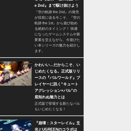
e 2nd』まで駆け抜けよう
『空の軌跡 the 2nd』の発売
が目前に迫る今こそ、『空の
軌跡 the 1st』から遊び始め
る絶好のタイミング！ 快適
になったゲームシステムや新
要素を交えながら、今遊びた
い本シリーズの魅力を紹介し
ます。
かわいい…だからこそ、い
じめたくなる。正式版リリ
ースの『パルワールド』プ
レイヤーに訊く“キュート
アグレッション×パル”の
底知れぬ魅力とは
正式版で登場する新たなパル
もいじめたくなる！
『崩壊：スターレイル』爻
光とUGREENのコラボは