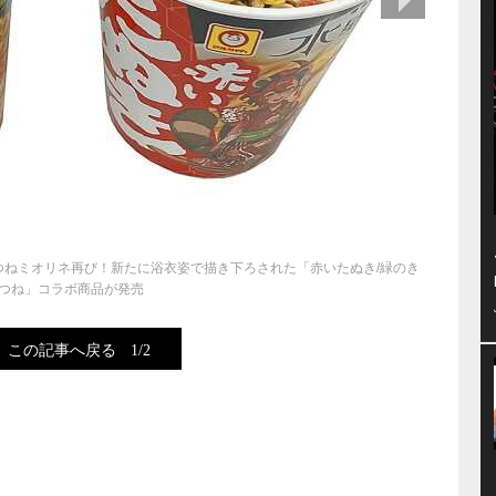
つねミオリネ再び！新たに浴衣姿で描き下ろされた「赤いたぬき/緑のき
つね」コラボ商品が発売
この記事へ戻る
1/2