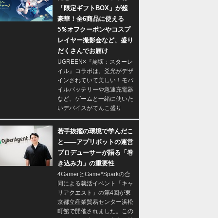
「限定ギフトBOX」が超
豪華！全6商品に使える
5％オフクーポンやコスプ
レイヤー撮影会など、盛り
だくさんでお届け
UGREEN×『崩壊：スターレ
イル』コラボは、爻光がデザ
インされていて美しい！モバ
イルバッテリーや急速充電器
など、ゲームと一緒に使いた
いデバイスがてんこ盛り
若手抜擢の環境で学んだこ
と――アプリボットの運営
プロデューサーが語る「巻
き込み力」の重要性
4GamerとGame*Sparkの合
同による就活イベント「キャ
リアクエスト」の第4回が東
京都立産業貿易センター浜松
町館で開催されました。この