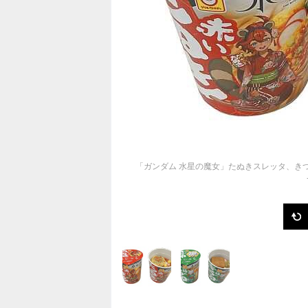
「ガンダム 水星の魔女」たぬきスレッタ、き