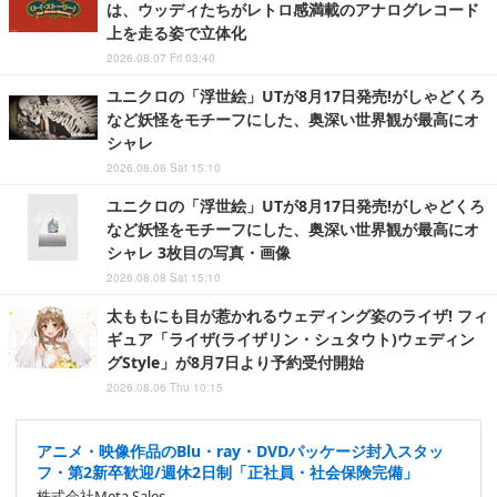
は、ウッディたちがレトロ感満載のアナログレコード
上を走る姿で立体化
2026.08.07 Fri 03:40
ユニクロの「浮世絵」UTが8月17日発売!がしゃどくろ
など妖怪をモチーフにした、奥深い世界観が最高にオ
シャレ
2026.08.08 Sat 15:10
ユニクロの「浮世絵」UTが8月17日発売!がしゃどくろ
など妖怪をモチーフにした、奥深い世界観が最高にオ
シャレ 3枚目の写真・画像
2026.08.08 Sat 15:10
太ももにも目が惹かれるウェディング姿のライザ! フィ
ギュア「ライザ(ライザリン・シュタウト)ウェディン
グStyle」が8月7日より予約受付開始
2026.08.06 Thu 10:15
アニメ・映像作品のBlu・ray・DVDパッケージ封入スタッ
フ・第2新卒歓迎/週休2日制「正社員・社会保険完備」
株式会社Meta Sales