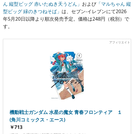
ん 縦型ビッグ 赤いたぬき天うどん」
および
「マルちゃん 縦
型ビッグ 緑のきつねそば」
は、セブン‐イレブンにて2026
年5月20日以降より順次発売予定。価格は248円（税別）で
す。
機動戦士ガンダム 水星の魔女 青春フロンティア １
(角川コミックス・エース)
￥713