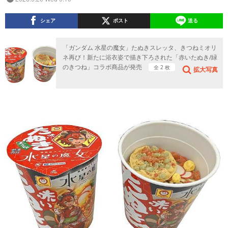
シェア
ポスト
送る
「ガンダム 水星の魔女」たぬきスレッタ、きつねミオリ
ネ再び！新たに浴衣姿で描き下ろされた「赤いたぬき/緑
のきつね」コラボ商品が発売
全 2 枚
拡大写真