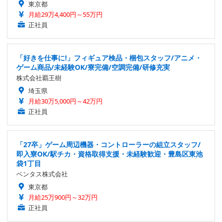
東京都
月給29万4,400円～55万円
正社員
「好きを仕事に!」フィギュア検品・梱包スタッフ/アニメ・
ゲーム商品/未経験OK/寮完備/空調完備/研修充実
株式会社覇王樹
埼玉県
月給30万5,000円～42万円
正社員
「27卒」ゲーム周辺機器・コントローラーの組立スタッフ/
即入寮OK/駅チカ・資格取得支援・未経験歓迎・豊島区東池
袋1丁目
ベンタス株式会社
東京都
月給25万900円～32万円
正社員