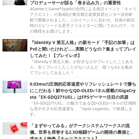
プロデューサーが語る「巻き込み力」の重要性
4GamerとGame*Sparkの合同による就活イベント「キャリ
アクエスト」の第4回が東京都立産業貿易センター浜松町
館で開催されました。このイベントに合わせ、自身の就活
時のエピソードを若手クリエイターに聞いてみたので、そ
の模様をお届けします。
『Identity V 第五人格』の新モード「手記の加筆」は
PvEと聞いたけれど……実際どうなの？集まってプレイ
してみた！【プレイレポ】
『Identity V 第五人格』が好きな人やプレイしたことある
人、全くプレイしたことがない人など、様々な4人を集め
てプレイしてみました！
0.03msの圧倒的応答速度やリフレッシュレートで勝ち
にこだわる！鮮やかなQD-OLEDパネル搭載のGigaCry
sta「EX-GDQ271UEL」はFPSゲーマー注目の武器
「EX-GDQ271UEL」の魅力であるQD-OLEDパネルの圧倒的
な見やすさや応答速度を、『Apex Legends』で体感しま
す。
「まずやってみる」がアークシステムワークスの流
儀。世界を席巻する2.5D格闘ゲームの開発の裏側と、
求める人物像【キャリアクエスト】