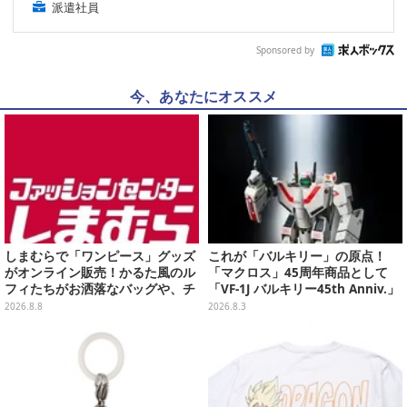
派遣社員
Sponsored by
今、あなたにオススメ
しまむらで「ワンピース」グッズ
これが「バルキリー」の原点！
がオンライン販売！かるた風のル
「マクロス」45周年商品として
フィたちがお洒落なバッグや、チ
「VF-1J バルキリー45th Anniv.」
ョッパーが可愛いサンダルも
が予約開始
2026.8.8
2026.8.3