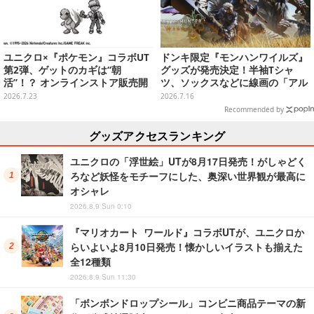
ユニクロ×『ポケモン』コラボUT
ドンキ限定『モンハンワイルズ』
第2弾、ゲットのカギは“朝
グッズが発売決定！半袖Tシャ
活”！？ オンラインストア販売開
ツ、ソックスなどに線画の「アル
始は当日8時15分から
シュベルド」「リオレウス」ら11
2026.7.23
2026.7.16
体をデザイン
Recommended by
グッズアクセスランキング
ユニクロの「浮世絵」UTが8月17日発売！がしゃどく
ろなど妖怪をモチーフにした、奥深い世界観が最高に
オシャレ
2026.8.9 Sun 0:10
『マリオカート ワールド』コラボUTが、ユニクロか
らいよいよ8月10日発売！懐かしいイラストも揃えた
全12種類
2026.8.9 Sun 11:30
「ボンボンドロップシール」コンビニ商品テーマの新