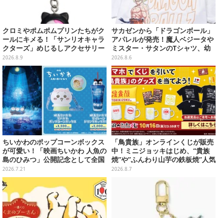
クロミやポムポムプリンたちがク
サカゼンから「ドラゴンボール」
ールにキメる！「サンリオキャラ
アパレルが発売！魔人ベジータや
クターズ」めじるしアクセサリー
ミスター・サタンのTシャツ、幼
がガシャポン展開
少期悟空のパーカーなど幅広いデ
2026.8.9
2026.8.6
ザイン
ちいかわのポップコーンボックス
「鳥貴族」オンラインくじが販売
が可愛い！「映画ちいかわ 人魚の
中！ミニジョッキはじめ、“貴族
島のひみつ」公開記念として全国
焼”や”ふんわり山芋の鉄板焼”人気
劇場で販売決定、セイレーンドリ
メニューTシャツなどラインナッ
2026.7.21
2026.8.7
ンクカップホルダーも
プ