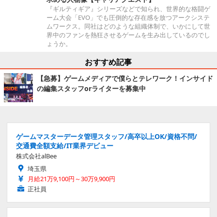
『ギルティギア』シリーズなどで知られ、世界的な格闘ゲ
ーム大会「EVO」でも圧倒的な存在感を放つアークシステ
ムワークス。同社はどのような組織体制で、いかにして世
界中のファンを熱狂させるゲームを生み出しているのでし
ょうか。
おすすめ記事
【急募】ゲームメディアで僕らとテレワーク！インサイド
の編集スタッフorライターを募集中
ゲームマスターデータ管理スタッフ/高卒以上OK/資格不問/
交通費全額支給/IT業界デビュー
株式会社alBee
埼玉県
月給21万9,100円～30万9,900円
正社員