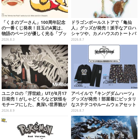
「くまのプーさん」100周年記念
ドラゴンボールストアで「亀仙
の一番くじ発表！目玉のA賞は、
人」グッズが発売！派手なアロハ
物語のページが優しく光る「ブッ
シャツや、カメハウスのトートバ
クシェイプドライト」
ッグなど夏らしいアイテムがズラ
2026.8.3
2026.8.7
リ
ユニクロの「浮世絵」UTが8月17
アベイルで『キングダムハーツ』
日発売！がしゃどくろなど妖怪を
グッズが発売！部屋着にピッタリ
モチーフにした、奥深い世界観が
なステテコやルームウェアセット
最高にオシャレ
2026.8.9
2026.8.7