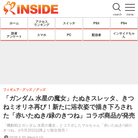
search
menu
アクセス
ホーム
スイッチ
PS5
PS4
ランキング
読者
インサイドちゃ
スマホ
PC
配信者
アンケート
ん
フィギュア・グッズ
グッズ
「ガンダム 水星の魔女」たぬきスレッタ、きつ
ねミオリネ再び！新たに浴衣姿で描き下ろされ
た「赤いたぬき/緑のきつね」コラボ商品が発売
「機動戦士ガンダム 水星の魔女」とコラボしたマルちゃん「赤いたぬき/ 緑の
きつね」が5月20日以降より順次発売！
2026.5.20 Wed 0:10