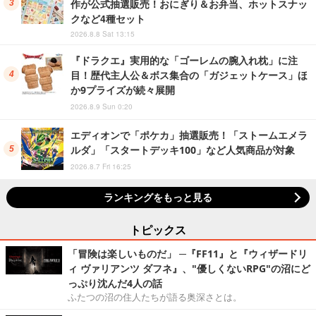
作が公式抽選販売！おにぎり＆お弁当、ホットスナッ
クなど4種セット
2026.8.8 Sat 13:15
『ドラクエ』実用的な「ゴーレムの腕入れ枕」に注
目！歴代主人公＆ボス集合の「ガジェットケース」ほ
か9プライズが続々展開
2026.8.9 Sun 0:20
エディオンで「ポケカ」抽選販売！「ストームエメラ
ルダ」「スタートデッキ100」など人気商品が対象
2026.8.7 Fri 16:25
ランキングをもっと見る
トピックス
「冒険は楽しいものだ」 ─『FF11』と『ウィザードリ
ィ ヴァリアンツ ダフネ』、"優しくないRPG"の沼にど
っぷり沈んだ4人の話
ふたつの沼の住人たちが語る奥深さとは。