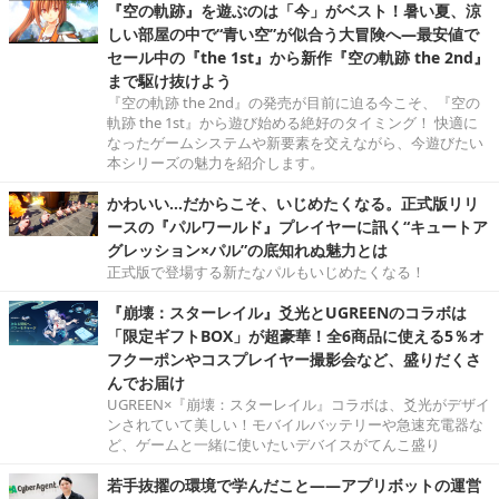
『空の軌跡』を遊ぶのは「今」がベスト！暑い夏、涼
しい部屋の中で“青い空”が似合う大冒険へ―最安値で
セール中の『the 1st』から新作『空の軌跡 the 2nd』
まで駆け抜けよう
『空の軌跡 the 2nd』の発売が目前に迫る今こそ、『空の
軌跡 the 1st』から遊び始める絶好のタイミング！ 快適に
なったゲームシステムや新要素を交えながら、今遊びたい
本シリーズの魅力を紹介します。
かわいい…だからこそ、いじめたくなる。正式版リリ
ースの『パルワールド』プレイヤーに訊く“キュートア
グレッション×パル”の底知れぬ魅力とは
正式版で登場する新たなパルもいじめたくなる！
『崩壊：スターレイル』爻光とUGREENのコラボは
「限定ギフトBOX」が超豪華！全6商品に使える5％オ
フクーポンやコスプレイヤー撮影会など、盛りだくさ
んでお届け
UGREEN×『崩壊：スターレイル』コラボは、爻光がデザイ
ンされていて美しい！モバイルバッテリーや急速充電器な
ど、ゲームと一緒に使いたいデバイスがてんこ盛り
若手抜擢の環境で学んだこと――アプリボットの運営