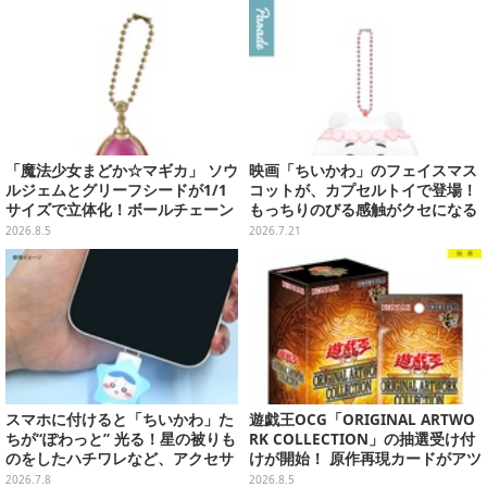
リ
「魔法少女まどか☆マギカ」 ソウ
映画「ちいかわ」のフェイスマス
ルジェムとグリーフシードが1/1
コットが、カプセルトイで登場！
サイズで立体化！ボールチェーン
もっちりのびる感触がクセになる
を外せばフィギュアとして飾れる
ハチワレ、セイレーンなど全5種
2026.8.5
2026.7.21
ガシャポン全6種
スマホに付けると「ちいかわ」た
遊戯王OCG「ORIGINAL ARTWO
ちが“ぽわっと” 光る！星の被りも
RK COLLECTION」の抽選受け付
のをしたハチワレなど、アクセサ
けが開始！ 原作再現カードがアツ
リーピン全3種
いスペシャルパック
2026.7.8
2026.8.5