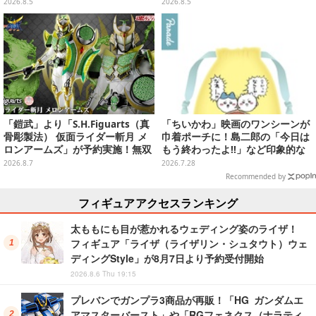
り販売日変更へ
中旬より順次展開
2026.8.5
2026.8.5
「鎧武」より「S.H.Figuarts（真
「ちいかわ」映画のワンシーンが
骨彫製法） 仮面ライダー斬月 メ
巾着ポーチに！島二郎の「今日は
ロンアームズ」が予約実施！無双
もう終わったよ!!」など印象的な
セイバー、メロンディフェンダー
全6種がカプセルトイにて発売
2026.8.7
2026.7.28
が付属
Recommended by
フィギュアアクセスランキング
太ももにも目が惹かれるウェディング姿のライザ！
フィギュア「ライザ（ライザリン・シュタウト）ウェ
ディングStyle」が8月7日より予約受付開始
2026.8.6 Thu 19:15
プレバンでガンプラ3商品が再販！「HG ガンダムエ
アマスターバースト」や「RGフェネクス（ナラティ