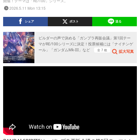
開催！テーマは「RE/100」シリーズ。
2026.5.11 Mon 13:15
シェア
ポスト
送る
ビルダーの声で決める「ガンプラ再販会議」第1回テー
マがRE/100シリーズに決定！投票候補には「ナイチンゲ
ール」「ガンダムMk-III」など
全 7 枚
拡大写真