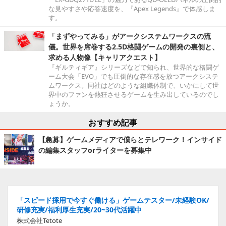
な見やすさや応答速度を、『Apex Legends』で体感しま
す。
「まずやってみる」がアークシステムワークスの流
儀。世界を席巻する2.5D格闘ゲームの開発の裏側と、
求める人物像【キャリアクエスト】
『ギルティギア』シリーズなどで知られ、世界的な格闘ゲ
ーム大会「EVO」でも圧倒的な存在感を放つアークシステ
ムワークス。同社はどのような組織体制で、いかにして世
界中のファンを熱狂させるゲームを生み出しているのでし
ょうか。
おすすめ記事
【急募】ゲームメディアで僕らとテレワーク！インサイド
の編集スタッフorライターを募集中
「スピード採用で今すぐ働ける」ゲームテスター/未経験OK/
研修充実/福利厚生充実/20~30代活躍中
株式会社Tetote