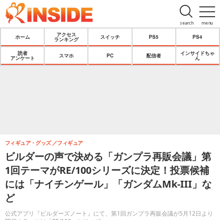
search
menu
アクセス
ホーム
スイッチ
PS5
PS4
ランキング
読者
インサイドちゃ
スマホ
PC
配信者
アンケート
ん
フィギュア・グッズ
フィギュア
ビルダーの声で決める「ガンプラ再販会議」第
1回テーマがRE/100シリーズに決定！投票候補
には「ナイチンゲール」「ガンダムMk-III」な
ど
公式アプリ『ビルダーズノート』にて、第1回ガンプラ再販会議が5月12日より