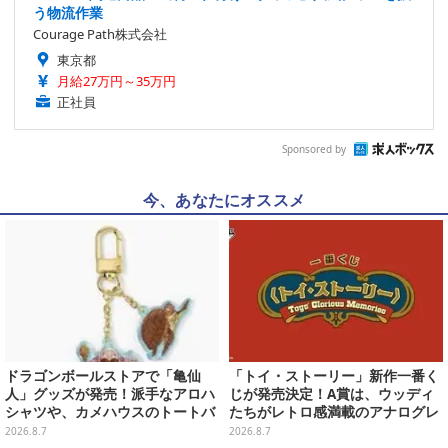
う物流作業
Courage Path株式会社
東京都
月給27万円～35万円
正社員
Sponsored by
今、あなたにオススメ
ドラゴンボールストアで「亀仙
「トイ・ストーリー」新作一番く
人」グッズが発売！派手なアロハ
じが発売決定！A賞は、ウッディ
シャツや、カメハウスのトートバ
たちがレトロ感満載のアナログレ
ッグなど夏らしいアイテムがズラ
コード上を走る姿で立体化
2026.8.7
2026.8.7