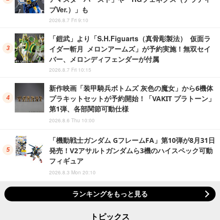
ブVer.）」も
2026.8.7 Fri 9:10
「鎧武」より「S.H.Figuarts（真骨彫製法） 仮面ラ
イダー斬月 メロンアームズ」が予約実施！無双セイ
バー、メロンディフェンダーが付属
2026.8.7 Fri 10:15
新作映画「装甲騎兵ボトムズ 灰色の魔女」から6機体
プラキットセットが予約開始！「VAKIT プラトーン」
第1弾、各部関節可動仕様
2026.8.6 Thu 10:00
「機動戦士ガンダム GフレームFA」第10弾が8月31日
発売！V2アサルトガンダムら3機のハイスペック可動
フィギュア
2026.8.3 Mon 20:10
ランキングをもっと見る
トピックス