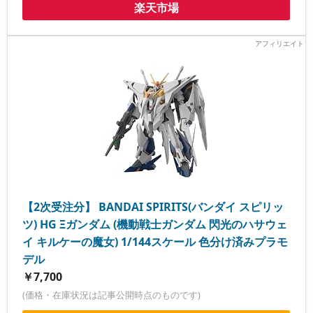
楽天市場
【2次受注分】 BANDAI SPIRITS(バンダイ スピリッ
ツ) HG Ξガンダム (機動戦士ガンダム 閃光のハサウェ
イ キルケーの魔女) 1/144スケール 色分け済みプラモ
デル
￥7,700
(価格・在庫状況は記事公開時点のものです)