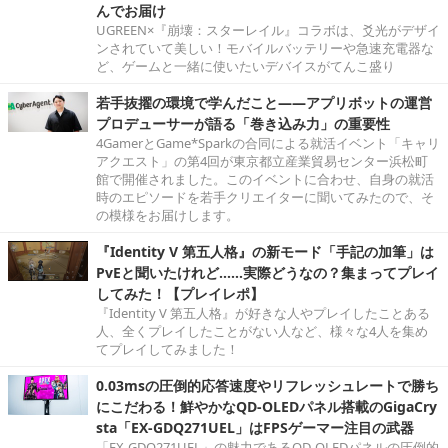
んでお届け
UGREEN×『崩壊：スターレイル』コラボは、爻光がデザイ
ンされていて美しい！モバイルバッテリーや急速充電器な
ど、ゲームと一緒に使いたいデバイスがてんこ盛り
若手抜擢の環境で学んだこと――アプリボットの運営
プロデューサーが語る「巻き込み力」の重要性
4GamerとGame*Sparkの合同による就活イベント「キャリ
アクエスト」の第4回が東京都立産業貿易センター浜松町
館で開催されました。このイベントに合わせ、自身の就活
時のエピソードを若手クリエイターに聞いてみたので、そ
の模様をお届けします。
『Identity V 第五人格』の新モード「手記の加筆」は
PvEと聞いたけれど……実際どうなの？集まってプレイ
してみた！【プレイレポ】
『Identity V 第五人格』が好きな人やプレイしたことある
人、全くプレイしたことがない人など、様々な4人を集め
てプレイしてみました！
0.03msの圧倒的応答速度やリフレッシュレートで勝ち
にこだわる！鮮やかなQD-OLEDパネル搭載のGigaCry
sta「EX-GDQ271UEL」はFPSゲーマー注目の武器
「EX-GDQ271UEL」の魅力であるQD-OLEDパネルの圧倒的