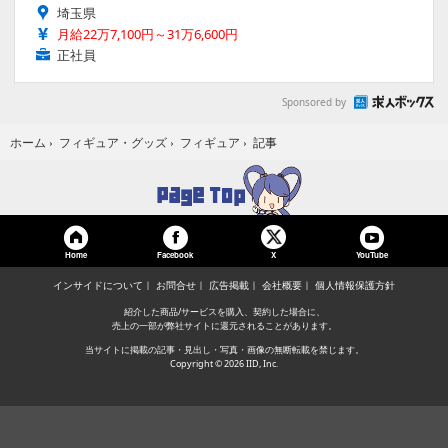
埼玉県
月給22万7,100円～31万6,600円
正社員
Sponsored by
記事
ホーム
›
フィギュア・グッズ
›
フィギュア
›
Home
Facebook
YouTube
X
インサイドについて
お問合せ
広告掲載
会社概要
個人情報保護方針
紹介した商品/サービスを購入、契約した場合に、
売上の一部が弊社サイトに還元されることがあります。
当サイトに掲載の記事・見出し・写真・画像の無断転載を禁じます。
Copyright © 2026 IID, Inc.