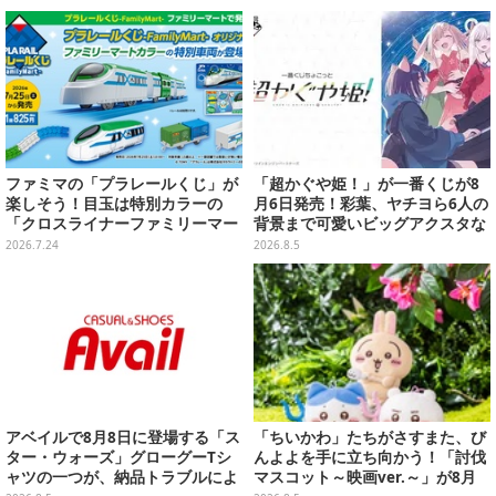
ファミマの「プラレールくじ」が
「超かぐや姫！」が一番くじが8
楽しそう！目玉は特別カラーの
月6日発売！彩葉、ヤチヨら6人の
「クロスライナーファミリーマー
背景まで可愛いビッグアクスタな
ト号」、その他ライナップも注目
ど
2026.7.24
2026.8.5
アベイルで8月8日に登場する「ス
「ちいかわ」たちがさすまた、び
ター・ウォーズ」グローグーTシ
んよよを手に立ち向かう！「討伐
ャツの一つが、納品トラブルによ
マスコット～映画ver.～」が8月