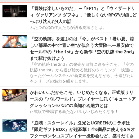
「冒険は楽しいものだ」 ─『FF11』と『ウィザードリ
ィ ヴァリアンツ ダフネ』、"優しくないRPG"の沼にど
っぷり沈んだ4人の話
ふたつの沼の住人たちが語る奥深さとは。
『空の軌跡』を遊ぶのは「今」がベスト！暑い夏、涼
しい部屋の中で“青い空”が似合う大冒険へ―最安値で
セール中の『the 1st』から新作『空の軌跡 the 2nd』
まで駆け抜けよう
『空の軌跡 the 2nd』の発売が目前に迫る今こそ、『空の
軌跡 the 1st』から遊び始める絶好のタイミング！ 快適に
なったゲームシステムや新要素を交えながら、今遊びたい
本シリーズの魅力を紹介します。
かわいい…だからこそ、いじめたくなる。正式版リリ
ースの『パルワールド』プレイヤーに訊く“キュートア
グレッション×パル”の底知れぬ魅力とは
正式版で登場する新たなパルもいじめたくなる！
『崩壊：スターレイル』爻光とUGREENのコラボは
「限定ギフトBOX」が超豪華！全6商品に使える5％オ
フクーポンやコスプレイヤー撮影会など、盛りだくさ