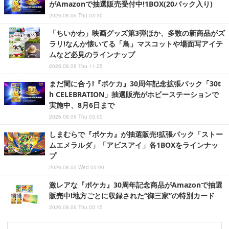
がAmazonで抽選販売受付中!1BOX(20パック入り)
2026.08.06 Thu 03:30
「ちいかわ」映画グッズ第3弾ほか、多数の新商品がズ
ラリ!なんか懐いてる「鳥」マスコットや場面写アイテ
ムなど必見のラインナップ
2026.08.06 Thu 11:25
まだ間に合う!『ポケカ』30周年記念拡張パック「30t
h CELEBRATION」抽選販売がホビーステーションで
実施中、8月6日まで
2026.08.06 Thu 03:00
しまむらで『ポケカ』が抽選販売!拡張パック「ストー
ムエメラルダ」「アビスアイ」各1BOXをラインナッ
プ
2026.08.05 Wed 05:00
激レアな『ポケカ』30周年記念商品がAmazonで抽選
販売中!地方ごとに収録された“御三家”の特別カード
2026.08.06 Thu 05:15