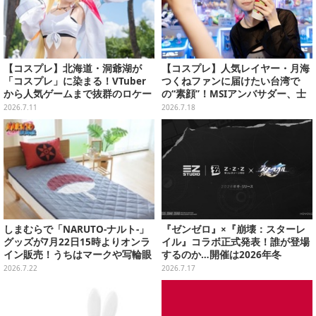
【コスプレ】北海道・洞爺湖が
【コスプレ】人気レイヤー・月海
「コスプレ」に染まる！VTuber
つくねファンに届けたい台湾で
から人気ゲームまで抜群のロケー
の“素顔”！MSIアンバサダー、士
ションも必見な美女レイヤー10選
林夜市ではエビ6匹＆荷物番に大
2026.7.11
2026.7.18
【写真45枚】
奮闘【写真27枚】
しまむらで「NARUTO-ナルト-」
『ゼンゼロ』×『崩壊：スターレ
グッズが7月22日15時よりオンラ
イル』コラボ正式発表！誰が登場
イン販売！うちはマークや写輪眼
するのか…開催は2026年冬
の寝具、枕カバーなど豊富なデザ
2026.7.22
2026.7.17
イン