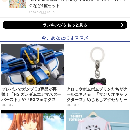
クなど4種セット
2026.8.8(土) 13:15
ランキングをもっと見る
今、あなたにオススメ
プレバンでガンプラ3商品が再
クロミやポムポムプリンたちがク
販！「HG ガンダムエアマスター
ールにキメる！「サンリオキャラ
バースト」や「RGフェネクス
クターズ」めじるしアクセサリー
（ナラティブVer.）」も
がガシャポン展開
2026.8.7
2026.8.9