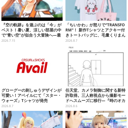
『空の軌跡』を遊ぶのは「今」が
「ちいかわ」が怒りで"TRANSFO
ベスト！暑い夏、涼しい部屋の中
RM"！ 新作Tシャツとアクキー付
で“青い空”が似合う大冒険へ―最
きトートバッグに、毛量くりまん
安値でセール中の『the 1st』か
じゅうなど全6アイテムが仲間入
2026.7.15
2026.8.7
ら新作『空の軌跡 the 2nd』まで
り
駆け抜けよう
グローグーの刺しゅうデザインが
任天堂、カメラ制御に関する新特
可愛い！アベイルにて「スター・
許取得。三人称視点から撮影モー
ウォーズ」Tシャツが発売
ドへスムーズに移行―『時のオカ
リナ』リメイク版との関連を推測
2026.8.7
2026.8.6
する声も