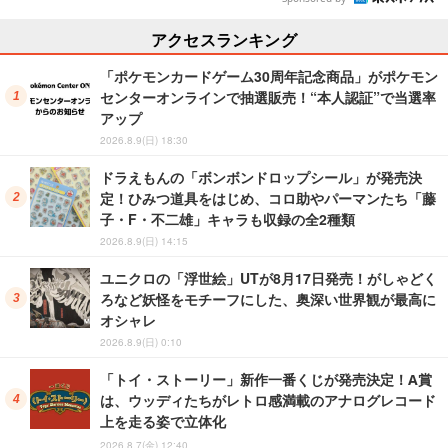
アクセスランキング
「ポケモンカードゲーム30周年記念商品」がポケモン
センターオンラインで抽選販売！“本人認証”で当選率
アップ
2026.8.9(日) 18:30
ドラえもんの「ボンボンドロップシール」が発売決
定！ひみつ道具をはじめ、コロ助やパーマンたち「藤
子・F・不二雄」キャラも収録の全2種類
2026.8.9(日) 14:15
ユニクロの「浮世絵」UTが8月17日発売！がしゃどく
ろなど妖怪をモチーフにした、奥深い世界観が最高に
オシャレ
2026.8.9(日) 0:10
「トイ・ストーリー」新作一番くじが発売決定！A賞
は、ウッディたちがレトロ感満載のアナログレコード
上を走る姿で立体化
2026.8.7(金) 12:40