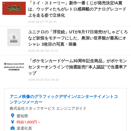
「トイ・ストーリー」新作一番くじが発売決定!A賞
は、ウッディたちがレトロ感満載のアナログレコード
上を走る姿で立体化
2026.08.07 Fri 03:40
ユニクロの「浮世絵」UTが8月17日発売!がしゃどくろ
など妖怪をモチーフにした、奥深い世界観が最高にオ
シャレ 3枚目の写真・画像
2026.08.08 Sat 15:10
「ポケモンカードゲーム30周年記念商品」がポケモン
センターオンラインで抽選販売!“本人認証”で当選率ア
ップ
2026.08.09 Sun 09:30
アニメ映像のグラフィックデザイン/エンターテイメントコ
ンテンツメーカー
株式会社スタッフサービス エンジニアガイド
愛知県
時給1,800円～
派遣社員