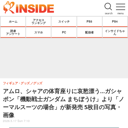
search
menu
アクセス
ホーム
スイッチ
PS5
PS4
ランキング
読者
インサイドちゃ
スマホ
PC
配信者
アンケート
ん
フィギュア・グッズ
グッズ
アムロ、シャアの体育座りに哀愁漂う…ガシャ
ポン「機動戦士ガンダム まちぼうけ」より「ノ
ーマルスーツの場合」が新発売 5枚目の写真・
画像
2026.5.17 Sun 7:10