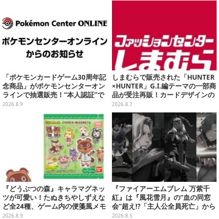
「ポケモンカードゲーム30周年記
しまむらで販売された「HUNTER
念商品」がポケモンセンターオン
×HUNTER」G.I.編テーマの一部商
ラインで抽選販売！“本人認証”で
品が受注再販！カードデザインの
当選率アップ
キーホルダーや、キルアたちのセ
2026.8.9
2026.8.7
リフ付ソックスなど
『どうぶつの森』キャラマグネッ
『ファイアーエムブレム 万紫千
ツが可愛い！たぬきちやしずえな
紅』は『風花雪月』の“血の同窓
ど全24種、ゲーム内の便箋風メモ
会”超え!?「主人公全員死亡」から
カード全10種も
始まる物語は、様々なシリーズ作
2026.8.9
2026.8.5