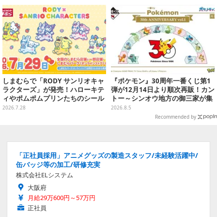
を想起させる
しまむらで「RODY サンリオキャ
『ポケモン』30周年一番くじ第1
ラクターズ」が発売！ハローキテ
弾が12月14日より順次再販！カン
ィやポムポムプリンたちのシール
トー～シンオウ地方の御三家が集
帳、色が変わるタンブラーなど雑
まった時計、ぬいぐるみなど記念
2026.7.28
2026.8.5
貨を用意
グッズ盛りだくさん
Recommended by
「正社員採用」アニメグッズの製造スタッフ/未経験活躍中/
缶バッジ等の加工/研修充実
株式会社ELシステム
大阪府
月給29万600円～57万円
正社員