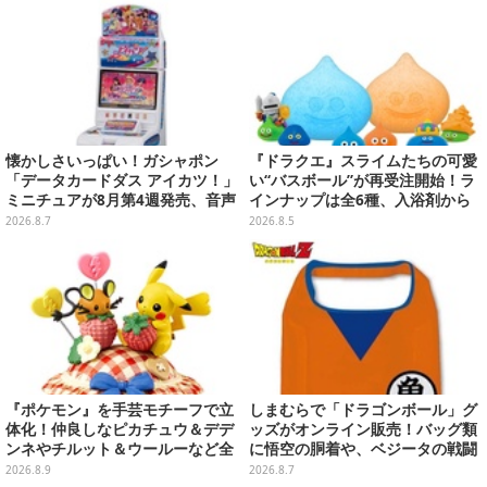
いてみたーシリーズを“奥深く”ま
で追ってきたからこその視点【座
談会】
懐かしさいっぱい！ガシャポン
『ドラクエ』スライムたちの可愛
「データカードダス アイカツ！」
い“バスボール”が再受注開始！ラ
ミニチュアが8月第4週発売、音声
インナップは全6種、入浴剤から
が流れる特別仕様も当たる
モンスターのフィギュアが出てく
2026.8.7
2026.8.5
る
『ポケモン』を手芸モチーフで立
しまむらで「ドラゴンボール」グ
体化！仲良しなピカチュウ＆デデ
ッズがオンライン販売！バッグ類
ンネやチルット＆ウールーなど全
に悟空の胴着や、ベジータの戦闘
6種
服を大胆デザイン
2026.8.9
2026.8.7