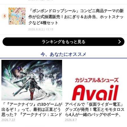
「ボンボンドロップシール」コンビニ商品テーマの新
作が公式抽選販売！おにぎり＆お弁当、ホットスナッ
クなど4種セット
2026.8.8(土) 13:15
ランキングをもっと見る
今、あなたにオススメ
「『アークナイツ』の3Dゲームが
アベイルで「仮面ライダー電王」
出るぞ！」って、最初は正直どう
グッズが発売！電王とモモタロス
思った？ 『アークナイツ：エンド
ら4人が一緒のバッグやポーチ、
フィールド』リリース半年を機
収納ボックスも
2026.7.22
2026.8.7
に、4人のインフルエンサーに聞