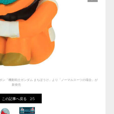
ポン「機動戦士ガンダム まちぼうけ」より「ノーマルスーツの場合」が
新発売
この記事へ戻る
2/5