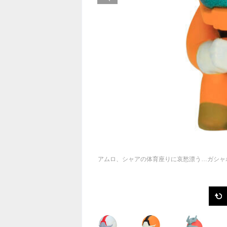
アムロ、シャアの体育座りに哀愁漂う…ガシャ