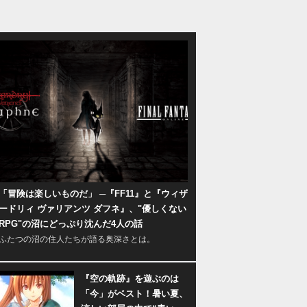
「冒険は楽しいものだ」 ─『FF11』と『ウィザ
ードリィ ヴァリアンツ ダフネ』、"優しくない
RPG"の沼にどっぷり沈んだ4人の話
ふたつの沼の住人たちが語る奥深さとは。
『空の軌跡』を遊ぶのは
「今」がベスト！暑い夏、