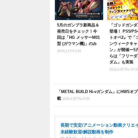
5月のガンプラ新商品＆
「ゴッドガンダ
発売日をチェック！今
登場！ PS5/P
回は「HG メッサーM01
トオペ2』で「
型 (ガウマン機)」のみ
ンウィークキャ
ン」が開催ー5
2026.5.1 Fri 0:10
らは「フリーダ
ダム」も実装
2026.4.30 Thu 19:1
「METAL BUILD Hi-νガンダム」に
載
2026.4.30 Thu 9:05
長期で安定/アニメーション動画クリエイ
未経験歓迎/解説動画を制作