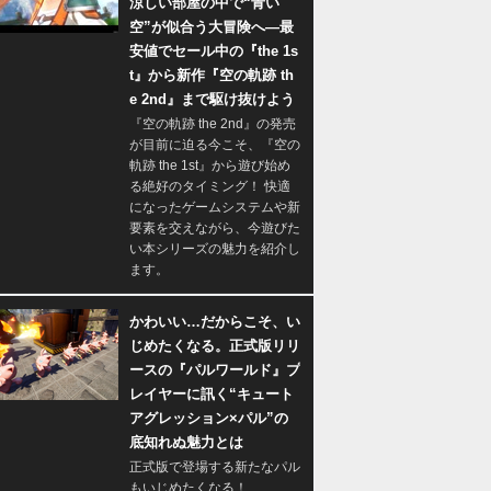
涼しい部屋の中で“青い
空”が似合う大冒険へ―最
安値でセール中の『the 1s
t』から新作『空の軌跡 th
e 2nd』まで駆け抜けよう
『空の軌跡 the 2nd』の発売
が目前に迫る今こそ、『空の
軌跡 the 1st』から遊び始め
る絶好のタイミング！ 快適
になったゲームシステムや新
要素を交えながら、今遊びた
い本シリーズの魅力を紹介し
ます。
かわいい…だからこそ、い
じめたくなる。正式版リリ
ースの『パルワールド』プ
レイヤーに訊く“キュート
アグレッション×パル”の
底知れぬ魅力とは
正式版で登場する新たなパル
もいじめたくなる！