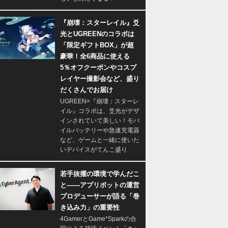
『崩壊：スターレイル』爻
光とUGREENのコラボは
「限定ギフトBOX」が超
豪華！全6商品に使える
5％オフクーポンやコスプ
レイヤー撮影会など、盛り
だくさんでお届け
UGREEN×『崩壊：スターレ
イル』コラボは、爻光がデザ
インされていて美しい！モバ
イルバッテリーや急速充電器
など、ゲームと一緒に使いた
いデバイスがてんこ盛り
若手抜擢の環境で学んだこ
と――アプリボットの運営
プロデューサーが語る「巻
き込み力」の重要性
4GamerとGame*Sparkの合