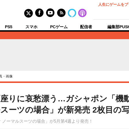
人生にゲームをプ
PS5
スマホ
PCゲーム
配信者
編集部PUS
真・画像
座りに哀愁漂う…ガシャポン「機動
スーツの場合」が新発売 2枚目の
 ノーマルスーツの場合」が5月第4週より発売！