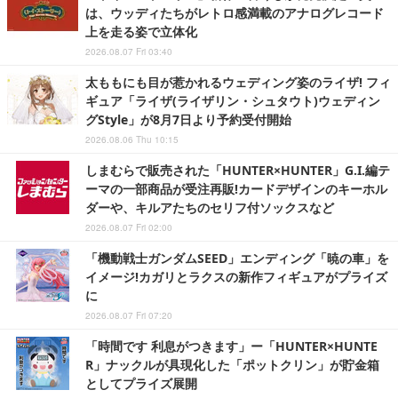
は、ウッディたちがレトロ感満載のアナログレコード
上を走る姿で立体化
2026.08.07 Fri 03:40
太ももにも目が惹かれるウェディング姿のライザ! フィ
ギュア「ライザ(ライザリン・シュタウト)ウェディン
グStyle」が8月7日より予約受付開始
2026.08.06 Thu 10:15
しまむらで販売された「HUNTER×HUNTER」G.I.編テ
ーマの一部商品が受注再販!カードデザインのキーホル
ダーや、キルアたちのセリフ付ソックスなど
2026.08.07 Fri 02:00
「機動戦士ガンダムSEED」エンディング「暁の車」を
イメージ!カガリとラクスの新作フィギュアがプライズ
に
2026.08.07 Fri 07:20
「時間です 利息がつきます」ー「HUNTER×HUNTE
R」ナックルが具現化した「ポットクリン」が貯金箱
としてプライズ展開