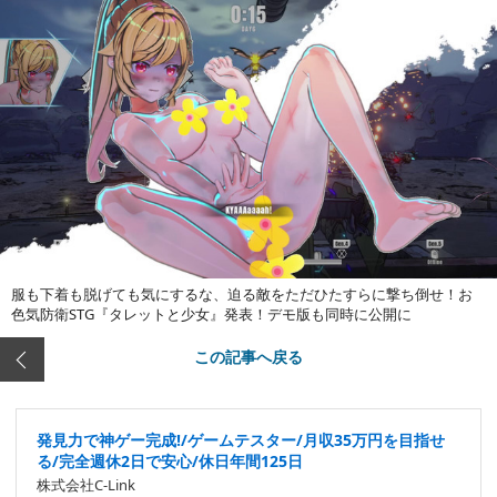
服も下着も脱げても気にするな、迫る敵をただひたすらに撃ち倒せ！お
色気防衛STG『タレットと少女』発表！デモ版も同時に公開に
この記事へ戻る
発見力で神ゲー完成!/ゲームテスター/月収35万円を目指せ
る/完全週休2日で安心/休日年間125日
株式会社C-Link