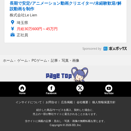
長期で安定/アニメーション動画クリエイター/未経験歓迎/解
説動画を制作
株式会社Le Lien
埼玉県
月給30万600円～45万円
正社員
Sponsored by
写真・画像
ホーム
›
ゲーム
›
PCゲーム
›
記事
›
Home
Facebook
YouTube
X
インサイドについて
お問合せ
広告掲載
会社概要
個人情報保護方針
紹介した商品/サービスを購入、契約した場合に、
売上の一部が弊社サイトに還元されることがあります。
当サイトに掲載の記事・見出し・写真・画像の無断転載を禁じます。
Copyright © 2026 IID, Inc.