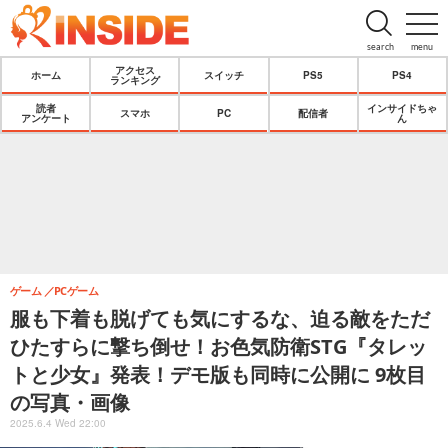
search
menu
アクセス
ホーム
スイッチ
PS5
PS4
ランキング
読者
インサイドちゃ
スマホ
PC
配信者
アンケート
ん
ゲーム
PCゲーム
服も下着も脱げても気にするな、迫る敵をただ
ひたすらに撃ち倒せ！お色気防衛STG『タレッ
トと少女』発表！デモ版も同時に公開に 9枚目
の写真・画像
2025.6.4 Wed 22:00