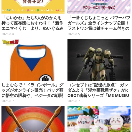
「ちいかわ」たち3人がみかんを
「一番くじちょこっと パワーパフ
持って座布団におすわり！「新作
ガールズ」全ラインナップ公開！
エニマイくじ」より、ぬいぐるみ
ラストワン賞は鍵チャーム付きの
画像が初公開
シール帳スペシャルセットを用意
2026.8.4
2026.8.5
しまむらで「ドラゴンボール」グ
コンセプトは“記憶の原点”…ガン
ッズがオンライン販売！バッグ類
ダムより「湿地帯戦用ザク」がR
に悟空の胴着や、ベジータの戦闘
OBOT魂新シリーズ「MS MUSEU
服を大胆デザイン
M」で商品化！博物館イメージの
2026.8.7
2026.8.7
ベースも注目