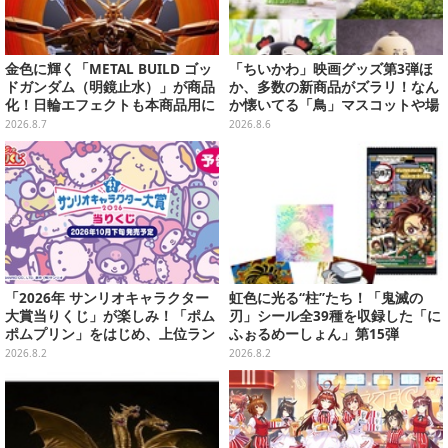
金色に輝く「METAL BUILD ゴッ
「ちいかわ」映画グッズ第3弾ほ
ドガンダム（明鏡止水）」が商品
か、多数の新商品がズラリ！なん
化！日輪エフェクトも本商品用に
か懐いてる「鳥」マスコットや場
刷新した豪華仕様
面写アイテムなど必見のラインナ
2026.8.7
2026.8.6
ップ
「2026年 サンリオキャラクター
虹色に光る“柱”たち！「鬼滅の
大賞当りくじ」が楽しみ！「ポム
刃」シール全39種を収録した「に
ポムプリン」をはじめ、上位ラン
ふぉるめーしょん」第15弾
クインが登場するスペシャル企画
2026.8.2
2026.8.2