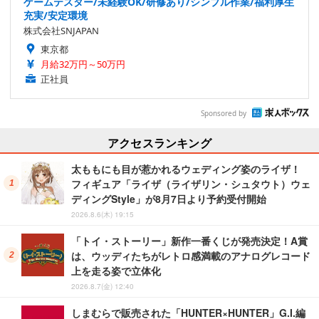
ゲームテスター/未経験OK/研修あり/シンプル作業/福利厚生
充実/安定環境
株式会社SNJAPAN
東京都
月給32万円～50万円
正社員
Sponsored by
アクセスランキング
太ももにも目が惹かれるウェディング姿のライザ！
フィギュア「ライザ（ライザリン・シュタウト）ウェ
ディングStyle」が8月7日より予約受付開始
2026.8.6(木) 19:15
「トイ・ストーリー」新作一番くじが発売決定！A賞
は、ウッディたちがレトロ感満載のアナログレコード
上を走る姿で立体化
2026.8.7(金) 12:40
しまむらで販売された「HUNTER×HUNTER」G.I.編