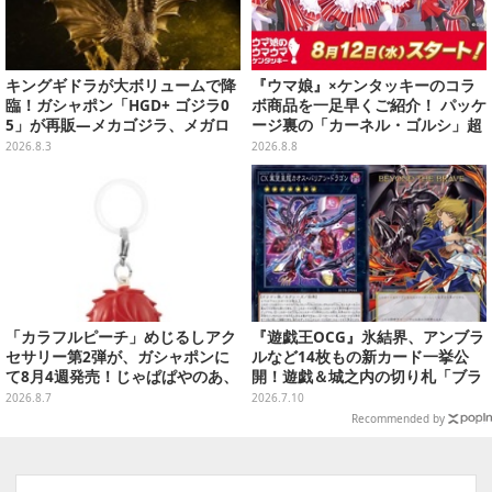
キングギドラが大ボリュームで降
『ウマ娘』×ケンタッキーのコラ
臨！ガシャポン「HGD+ ゴジラ0
ボ商品を一足早くご紹介！ パッケ
5」が再販―メカゴジラ、メガロ
ージ裏の「カーネル・ゴルシ」超
なども揃った全4種
長文コラボ告知は必見、オリジナ
2026.8.3
2026.8.8
ル商品はガツンと来るにんにくが
美味しくて「全銀河☆ゴルゴルチ
キン化計画」の一部になる【実物
レポ】
「カラフルピーチ」めじるしアク
『遊戯王OCG』氷結界、アンブラ
セサリー第2弾が、ガシャポンに
ルなど14枚もの新カード一挙公
て8月4週発売！じゃぱぱやのあ、
開！遊戯＆城之内の切り札「ブラ
シヴァたちメンバー11名分ライン
ック・デーモンズ・ドラゴン」も
2026.8.7
2026.7.10
ナップ
新たな装いで登場
Recommended by