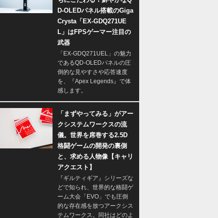
D-OLEDパネル搭載のGiga
Crysta「EX-GDQ271UE
L」はFPSゲーマー注目の
武器
「EX-GDQ271UEL」の魅力
であるQD-OLEDパネルの圧
倒的な見やすさや応答速度
を、『Apex Legends』で体
感します。
「まずやってみる」がアー
クシステムワークスの流
儀。世界を席巻する2.5D
格闘ゲームの開発の裏側
と、求める人物像【キャリ
アクエスト】
『ギルティギア』シリーズな
どで知られ、世界的な格闘ゲ
ーム大会「EVO」でも圧倒
的な存在感を放つアークシス
テムワークス。同社はどのよ