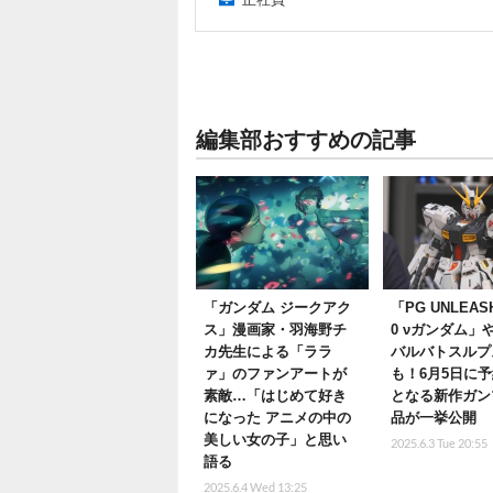
編集部おすすめの記事
「ガンダム ジークアク
「PG UNLEASH
ス」漫画家・羽海野チ
0 νガンダム」
カ先生による「ララ
バルバトスルプ
ァ」のファンアートが
も！6月5日に
素敵…「はじめて好き
となる新作ガン
になった アニメの中の
品が一挙公開
美しい女の子」と思い
2025.6.3 Tue 20:55
語る
2025.6.4 Wed 13:25