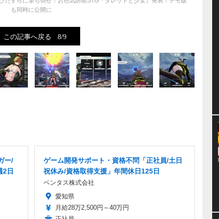
ひたすらに撃ち倒せ！お色気防衛STG『タレットと少女』発表！デモ版
も同時に公開に
この記事へ戻る
8/9
ガー/
ゲーム開発サポート・資格不問「正社員/土日
週2日
祝休み/資格取得支援」年間休日125日
ベンタス株式会社
愛知県
月給28万2,500円～40万円
正社員