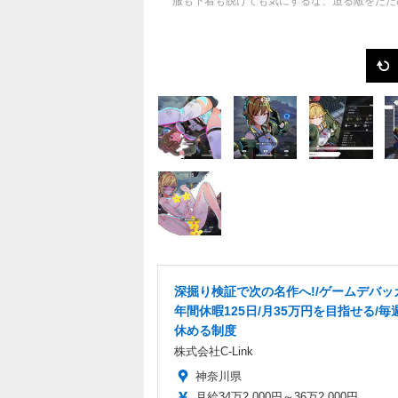
服も下着も脱げても気にするな、迫る敵をただ
深掘り検証で次の名作へ!/ゲームデバッ
年間休暇125日/月35万円を目指せる/毎
休める制度
株式会社C-Link
神奈川県
月給34万2,000円～36万2,000円