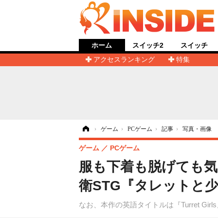
ホーム
スイッチ2
スイッチ
アクセスランキング
特集
ホーム
›
ゲーム
›
PCゲーム
›
記事
›
写真・画像
ゲーム
PCゲーム
服も下着も脱げても気
衛STG『タレットと
なお、本作の英語タイトルは『Turret G