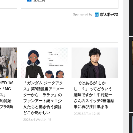
Sponsored by
ED 1/6
「ガンダム ジークアク
「ではあるが しか
や「MG
ス」第9話担当アニメー
し…？」ってどういう
ス」
ターから「ララァ」の
意味ですか！中村悠一
予約開始
ファンアート続々！少
さんのスイッチ2当落結
プラ8商
女たちと抱き合う姿は
果に再び注目集まる
どこか艶かしい
2025.6.3 Tue 19:15
2025.6.4 Wed 14:45