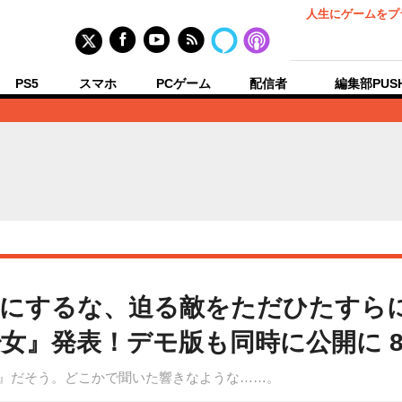
人生にゲームをプ
PS5
スマホ
PCゲーム
配信者
編集部PUS
にするな、迫る敵をただひたすら
少女』発表！デモ版も同時に公開に 
irls』だそう。どこかで聞いた響きなような……。