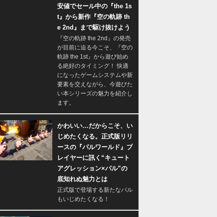
安値でセール中の『the 1s
t』から新作『空の軌跡 th
e 2nd』まで駆け抜けよう
『空の軌跡 the 2nd』の発売
が目前に迫る今こそ、『空の
軌跡 the 1st』から遊び始め
る絶好のタイミング！ 快適
になったゲームシステムや新
要素を交えながら、今遊びた
い本シリーズの魅力を紹介し
ます。
かわいい…だからこそ、い
じめたくなる。正式版リリ
ースの『パルワールド』プ
レイヤーに訊く“キュート
アグレッション×パル”の
底知れぬ魅力とは
正式版で登場する新たなパル
もいじめたくなる！