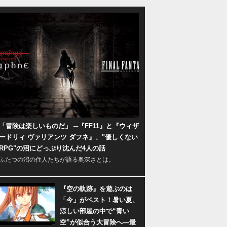
「冒険は楽しいものだ」 ─『FF11』と『ウィザ
ードリィ ヴァリアンツ ダフネ』、"優しくない
RPG"の沼にどっぷり沈んだ4人の話
ふたつの沼の住人たちが語る奥深さとは。
『空の軌跡』を遊ぶのは
「今」がベスト！暑い夏、
涼しい部屋の中で“青い
空”が似合う大冒険へ―最