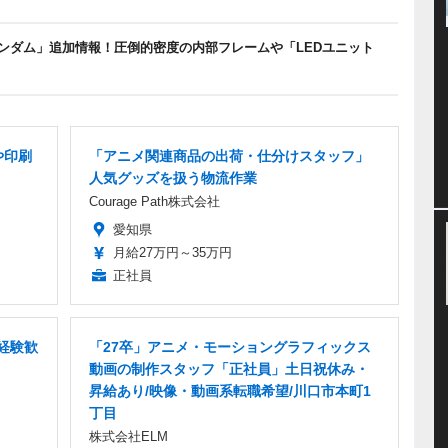
60 νガンダム」追加情報！圧倒的密度の内部フレームや「LEDユニット
や印刷
「アニメ関連商品の出荷・仕分けスタッフ」
人気グッズを扱う物流作業
Courage Path株式会社
愛知県
月給27万円～35万円
正社員
経験歓
「27卒」アニメ・モーショングラフィックス
動画の制作スタッフ「正社員」土日祝休み・
昇給あり/映像・動画系転職希望/川口市本町1
丁目
株式会社ELM