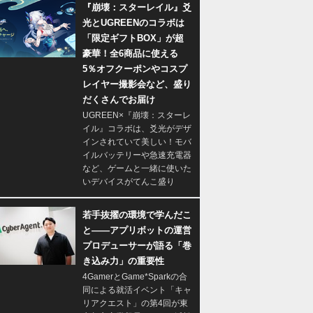
『崩壊：スターレイル』爻
光とUGREENのコラボは
「限定ギフトBOX」が超
豪華！全6商品に使える
5％オフクーポンやコスプ
レイヤー撮影会など、盛り
だくさんでお届け
UGREEN×『崩壊：スターレ
イル』コラボは、爻光がデザ
インされていて美しい！モバ
イルバッテリーや急速充電器
など、ゲームと一緒に使いた
いデバイスがてんこ盛り
若手抜擢の環境で学んだこ
と――アプリボットの運営
プロデューサーが語る「巻
き込み力」の重要性
4GamerとGame*Sparkの合
同による就活イベント「キャ
リアクエスト」の第4回が東