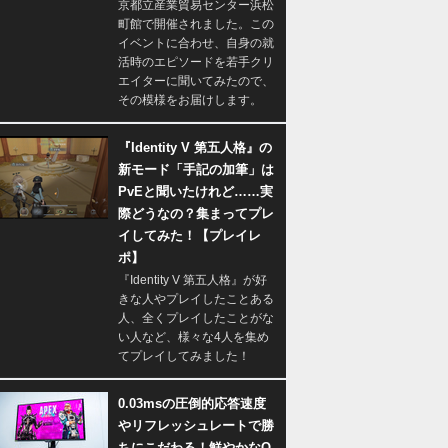
京都立産業貿易センター浜松
町館で開催されました。この
イベントに合わせ、自身の就
活時のエピソードを若手クリ
エイターに聞いてみたので、
その模様をお届けします。
『Identity V 第五人格』の
新モード「手記の加筆」は
PvEと聞いたけれど……実
際どうなの？集まってプレ
イしてみた！【プレイレ
ポ】
『Identity V 第五人格』が好
きな人やプレイしたことある
人、全くプレイしたことがな
い人など、様々な4人を集め
てプレイしてみました！
0.03msの圧倒的応答速度
やリフレッシュレートで勝
ちにこだわる！鮮やかなQ