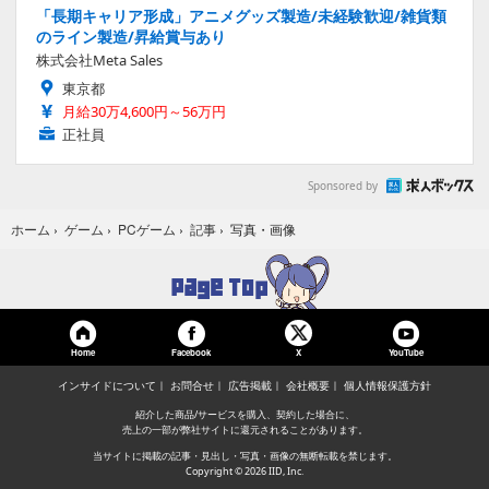
「長期キャリア形成」アニメグッズ製造/未経験歓迎/雑貨類
のライン製造/昇給賞与あり
株式会社Meta Sales
東京都
月給30万4,600円～56万円
正社員
Sponsored by
写真・画像
ホーム
›
ゲーム
›
PCゲーム
›
記事
›
Home
Facebook
YouTube
X
インサイドについて
お問合せ
広告掲載
会社概要
個人情報保護方針
紹介した商品/サービスを購入、契約した場合に、
売上の一部が弊社サイトに還元されることがあります。
当サイトに掲載の記事・見出し・写真・画像の無断転載を禁じます。
Copyright © 2026 IID, Inc.