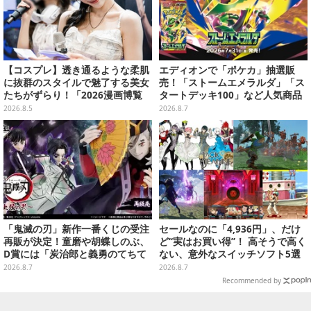
【コスプレ】透き通るような柔肌
エディオンで「ポケカ」抽選販
に抜群のスタイルで魅了する美女
売！「ストームエメラルダ」「ス
たちがずらり！「2026漫画博覧
タートデッキ100」など人気商品
会」美麗コンパニオンまとめ【画
が対象
2026.8.5
2026.8.7
像39枚】
「鬼滅の刃」新作一番くじの受注
セールなのに「4,936円」、だけ
再販が決定！童磨や胡蝶しのぶ、
ど“実はお買い得”！ 高そうで高く
D賞には「炭治郎と義勇のてちて
ない、意外なスイッチソフト5選
ちフィギュア」も
2026.8.7
2026.8.7
Recommended by