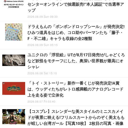
センターオンラインで抽選販売!“本人認証”で当選率ア
ップ
2026.08.09 Sun 09:30
ドラえもんの「ボンボンドロップシール」が発売決定!
ひみつ道具をはじめ、コロ助やパーマンたち「藤子・
F・不二雄」キャラも収録の全2種類
2026.08.09 Sun 05:15
ユニクロの「浮世絵」UTが8月17日発売!がしゃどくろ
など妖怪をモチーフにした、奥深い世界観が最高にオ
シャレ
2026.08.08 Sat 15:10
「トイ・ストーリー」新作一番くじが発売決定!A賞
は、ウッディたちがレトロ感満載のアナログレコード
上を走る姿で立体化
2026.08.07 Fri 03:40
【コスプレ】スレンダーな美スタイルのミニスカメイ
ドが夜景に映える!フリルスカートからのぞく美太もも
が眩しい台湾ガール【写真10枚】 2枚目の写真・画像