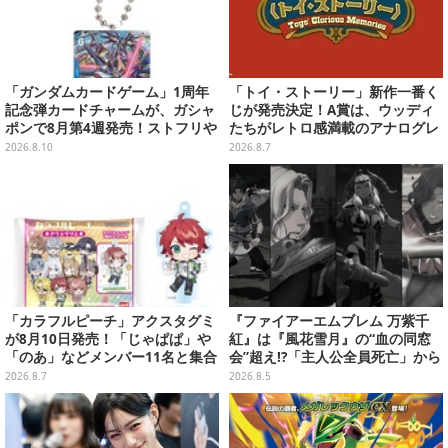
「ガンダムカードゲーム」1周年
「トイ・ストーリー」新作一番く
記念弾カードチャームが、ガシャ
じが発売決定！A賞は、ウッディ
ポンで8月第4週発売！ストフリや
たちがレトロ感満載のアナログレ
νガンダム、キラ・ヤマトなど全2
コード上を走る姿で立体化
2026.8.10
2026.8.7
0種
「カラフルピーチ」アクスタグミ
『ファイアーエムブレム 万紫千
が8月10日発売！「じゃぱぱ」や
紅』は『風花雪月』の“血の同窓
「のあ」などメンバー11名と集合
会”超え!?「主人公全員死亡」から
デザイン全15種、ボールチェーン
始まる物語は、様々なシリーズ作
2026.8.7
2026.8.5
付きでアクセサリーにも
を想起させる