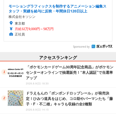
モーショングラフィックスを制作するアニメーション編集ス
タッフ・実績を給与に反映・年間休日120日以上
株式会社キソシン
東京都
月給32万9,000円～58万円
正社員
Sponsored by
アクセスランキング
「ポケモンカードゲーム30周年記念商品」がポケモン
センターオンラインで抽選販売！“本人認証”で当選率
アップ
2026.8.9(日) 18:30
ドラえもんの「ボンボンドロップシール」が発売決
定！ひみつ道具をはじめ、コロ助やパーマンたち「藤
子・F・不二雄」キャラも収録の全2種類
2026.8.9(日) 14:15