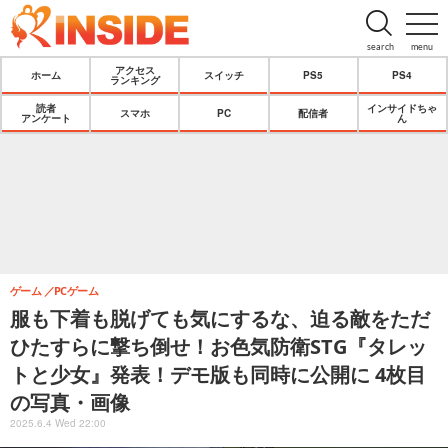
search
menu
アクセス
ホーム
スイッチ
PS5
PS4
ランキング
読者
インサイドちゃ
スマホ
PC
配信者
アンケート
ん
ゲーム
PCゲーム
服も下着も脱げても気にするな、迫る敵をただ
ひたすらに撃ち倒せ！お色気防衛STG『タレッ
トと少女』発表！デモ版も同時に公開に 4枚目
の写真・画像
2025.6.4 Wed 22:00