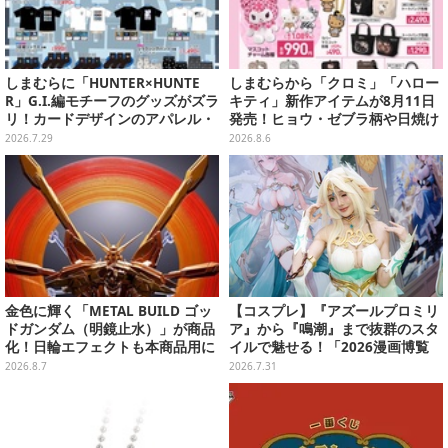
しまむらに「HUNTER×HUNTE
しまむらから「クロミ」「ハロー
R」G.I.編モチーフのグッズがズラ
キティ」新作アイテムが8月11日
リ！カードデザインのアパレル・
発売！ヒョウ・ゼブラ柄や日焼け
雑貨、ゴレイヌの「オレが3人分
デザインの可愛い雑貨・アパレル
2026.7.29
2026.8.6
になる…」も
など多数
金色に輝く「METAL BUILD ゴッ
【コスプレ】『アズールプロミリ
ドガンダム（明鏡止水）」が商品
ア』から『鳴潮』まで抜群のスタ
化！日輪エフェクトも本商品用に
イルで魅せる！「2026漫画博覧
刷新した豪華仕様
会」百花繚乱の台湾美女12選【写
2026.8.7
2026.7.31
真37枚】