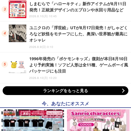
しまむらで「ハローキティ」新作アイテムが8月11日
発売！正統派デザインのエプロンや水回り用品など
2026.8.10(月) 10:45
ユニクロの「浮世絵」UTが8月17日発売！がしゃどく
ろなど妖怪をモチーフにした、奥深い世界観が最高に
オシャレ
2026.8.9(日) 0:10
1996年発売の「ポケモンキッズ」復刻が本日8月10日
より予約実施！ソフビ人形は全11種、ゲームボーイ風
パッケージにも注目
2026.8.10(月) 10:20
ランキングをもっと見る
今、あなたにオススメ