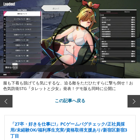
服も下着も脱げても気にするな、迫る敵をただひたすらに撃ち倒せ！お
色気防衛STG『タレットと少女』発表！デモ版も同時に公開に
この記事へ戻る
「27卒・好きを仕事に!」PCゲームバグチェック/正社員採
用/未経験OK/福利厚生充実/資格取得支援あり/新宿区新宿3
丁目