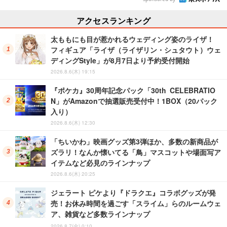
アクセスランキング
太ももにも目が惹かれるウェディング姿のライザ！
フィギュア「ライザ（ライザリン・シュタウト）ウェ
ディングStyle」が8月7日より予約受付開始
2026.8.6(木) 19:15
『ポケカ』30周年記念パック「30th CELEBRATIO
N」がAmazonで抽選販売受付中！1BOX（20パック
入り）
2026.8.6(木) 12:30
「ちいかわ」映画グッズ第3弾ほか、多数の新商品が
ズラリ！なんか懐いてる「鳥」マスコットや場面写ア
イテムなど必見のラインナップ
2026.8.6(木) 20:25
ジェラート ピケより『ドラクエ』コラボグッズが発
売！お休み時間を過ごす「スライム」らのルームウェ
ア、雑貨など多数ラインナップ
2026.8.7(金) 0:10