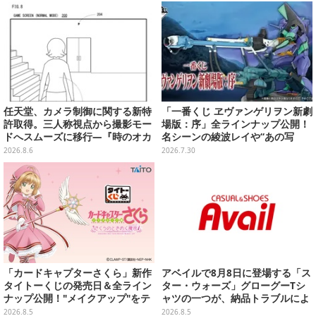
雲」エアぐるみも
任天堂、カメラ制御に関する新特
「一番くじ ヱヴァンゲリヲン新劇
許取得。三人称視点から撮影モー
場版：序」全ラインナップ公開！
ドへスムーズに移行―『時のオカ
名シーンの綾波レイや“あの写
リナ』リメイク版との関連を推測
真”の葛城ミサトフィギュアほ
2026.8.6
2026.7.30
する声も
か、場面写クリアファイルなど
「カードキャプターさくら」新作
アベイルで8月8日に登場する「ス
タイトーくじの発売日＆全ライン
ター・ウォーズ」グローグーTシ
ナップ公開！"メイクアップ"をテ
ャツの一つが、納品トラブルによ
ーマに、日常でも使いたくなるア
り販売日変更へ
2026.8.5
2026.8.5