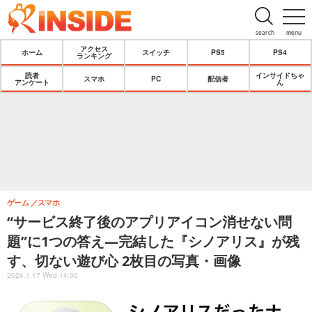
search
menu
アクセス
ホーム
スイッチ
PS5
PS4
ランキング
読者
インサイドちゃ
スマホ
PC
配信者
アンケート
ん
ゲーム
スマホ
“サービス終了後のアプリアイコン消せない問
題”に1つの答え―完結した『シノアリス』が残
す、切ない遊び心 2枚目の写真・画像
2024.1.17 Wed 14:00