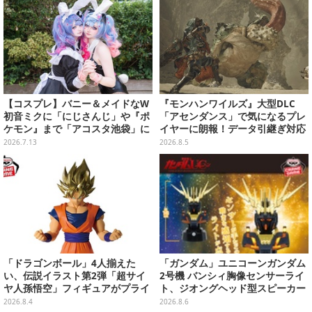
【コスプレ】バニー＆メイドなW
『モンハンワイルズ』大型DLC
初音ミクに「にじさんじ」や『ポ
「アセンダンス」で気になるプレ
ケモン』まで「アコスタ池袋」に
イヤーに朗報！データ引継ぎ対応
集った美麗レイヤー13選【写真60
の「序盤体験版」が本日8月5日配
2026.7.13
2026.8.5
枚】
信
「ドラゴンボール」4人揃えた
「ガンダム」ユニコーンガンダム
い、伝説イラスト第2弾「超サイ
2号機 バンシィ胸像センサーライ
ヤ人孫悟空」フィギュアがプライ
ト、ジオングヘッド型スピーカー
ズ展開！ビッグサイズの「筋斗
が順次プライズ展開！
2026.8.4
2026.8.6