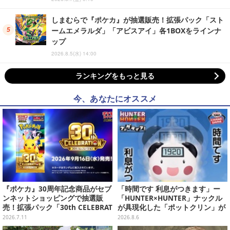
しまむらで『ポケカ』が抽選販売！拡張パック「スト
ームエメラルダ」「アビスアイ」各1BOXをラインナ
ップ
2026.8.5(水) 14:00
ランキングをもっと見る
今、あなたにオススメ
『ポケカ』30周年記念商品がセブ
「時間です 利息がつきます」ー
ンネットショッピングで抽選販
「HUNTER×HUNTER」ナックル
売！拡張パック「30th CELEBRAT
が具現化した「ポットクリン」が
ION」と「エーフィ・ブラッキー
貯金箱としてプライズ展開
2026.7.11
2026.8.6
セット」が対象