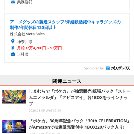
業務委託
アニメグッズの製造スタッフ/未経験活躍中キャラグッズの
制作/年間休日120日以上
株式会社Meta Sales
神奈川県
月給32万4,200円～57万円
正社員
Sponsored by
関連ニュース
しまむらで『ポケカ』が抽選販売!拡張パック「ストー
ムエメラルダ」「アビスアイ」各1BOXをラインナッ
プ
2026.08.05 Wed 05:00
『ポケカ』30周年記念パック「30th CELEBRATION」
がAmazonで抽選販売受付中!1BOX(20パック入り)
2026.08.06 Thu 03:30