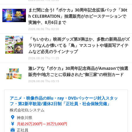
まだ間に合う!『ポケカ』30周年記念拡張パック「30t
h CELEBRATION」抽選販売がホビーステーションで
実施中、8月6日まで
2026.08.06 Thu 03:00
「ちいかわ」映画グッズ第3弾ほか、多数の新商品がズ
ラリ!なんか懐いてる「鳥」マスコットや場面写アイテ
ムなど必見のラインナップ
2026.08.06 Thu 11:25
激レアな『ポケカ』30周年記念商品がAmazonで抽選
販売中!地方ごとに収録された“御三家”の特別カード
2026.08.06 Thu 05:15
アニメ・映像作品のBlu・ray・DVDパッケージ封入スタッ
フ・第2新卒歓迎/週休2日制「正社員・社会保険完備」
株式会社ELシステム
神奈川県
月給29万200円～35万5,000円
正社員