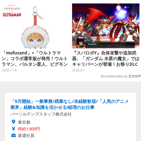
イテムがズラリ
「mofusand」×「ウルトラマ
『スパロボY』合体攻撃や追加武
ン」コラボ通常版が発売！ウルト
器、「ガンダム 水星の魔女」では
ラマン、バルタン星人、ピグモン
キャリバーンが登場！お祭りDLC
のコスチュームを着た“にゃん
「アニバーサリーエキスパンショ
2026.7.10
2026.8.1
こ”に胸キュン
ンパック」8月5日配信
Recommended by
「9月開始」一般事務/残業なし/未経験歓迎/「人気のアニメ
業界」経験&知識を活かせる!経理のお仕事
パーソルテンプスタッフ株式会社
東京都
時給1,800円
派遣社員