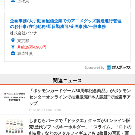
正社員
企画事務/大手動画配信企業でのアニメグッズ製造進行管理
のお仕事/在宅勤務/即日勤務可/企画事務/一般事務
株式会社パソナ
東京都
月給29万4,900円
派遣社員
Sponsored by
関連ニュース
「ポケモンカードゲーム30周年記念商品」がポケモン
センターオンラインで抽選販売!“本人認証”で当選率ア
ップ
2026.08.09 Sun 09:30
しまむらパークで『ドラクエ』グッズがオンライン販
売!歴代ソフトのキーホルダー、「スライム」「ロトの
剣&盾」などのメタルフィギュアも 2枚目の写真・画