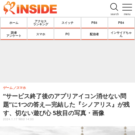
search
menu
アクセス
ホーム
スイッチ
PS5
PS4
ランキング
読者
インサイドちゃ
スマホ
PC
配信者
アンケート
ん
ゲーム
スマホ
“サービス終了後のアプリアイコン消せない問
題”に1つの答え―完結した『シノアリス』が残
す、切ない遊び心 5枚目の写真・画像
2024.1.17 Wed 14:00