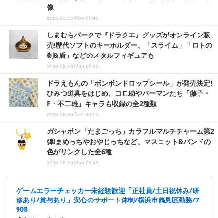
像
2026.08.10 Mon 05:45
しまむらパークで『ドラクエ』グッズがオンライン販
売!歴代ソフトのキーホルダー、「スライム」「ロトの
剣&盾」などのメタルフィギュアも
2026.08.10 Mon 05:45
ドラえもんの「ボンボンドロップシール」が発売決定!
ひみつ道具をはじめ、コロ助やパーマンたち「藤子・
F・不二雄」キャラも収録の全2種類
2026.08.09 Sun 05:15
ガシャポン「たまごっち」カラフルマルチチャーム第2
弾!まめっちやおやじっちなど、マスコット&バンドの
色がリンクした全6種
2026.08.10 Mon 03:45
ゲームエラーチェッカー未経験歓迎「正社員/土日祝休み/研
修あり/賞与あり」安心のサポート体制/横浜市鶴見区勤務/7
908