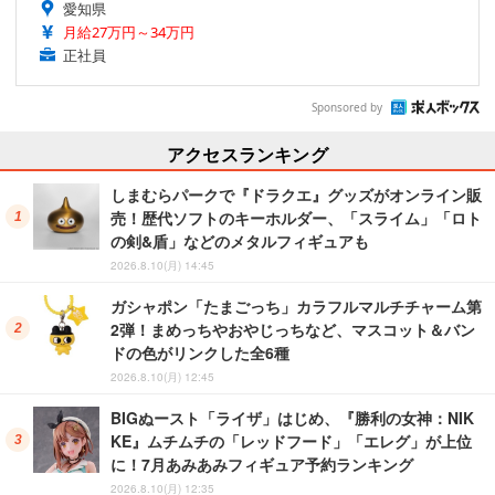
愛知県
月給27万円～34万円
正社員
Sponsored by
アクセスランキング
しまむらパークで『ドラクエ』グッズがオンライン販
売！歴代ソフトのキーホルダー、「スライム」「ロト
の剣&盾」などのメタルフィギュアも
2026.8.10(月) 14:45
ガシャポン「たまごっち」カラフルマルチチャーム第
2弾！まめっちやおやじっちなど、マスコット＆バン
ドの色がリンクした全6種
2026.8.10(月) 12:45
BIGぬースト「ライザ」はじめ、『勝利の女神：NIK
KE』ムチムチの「レッドフード」「エレグ」が上位
に！7月あみあみフィギュア予約ランキング
2026.8.10(月) 12:35