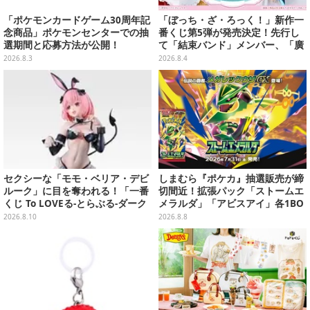
「ポケモンカードゲーム30周年記
「ぼっち・ざ・ろっく！」新作一
念商品」ポケモンセンターでの抽
番くじ第5弾が発売決定！先行し
選期間と応募方法が公開！
て「結束バンド」メンバー、「廣
井きくり」のメイド衣装フィギュ
2026.8.3
2026.8.4
アを公開
セクシーな「モモ・ベリア・デビ
しまむら『ポケカ』抽選販売が締
ルーク」に目を奪われる！「一番
切間近！拡張パック「ストームエ
くじ To LOVEる-とらぶる-ダーク
メラルダ」「アビスアイ」各1BO
ネス」のラストワン賞が公開
Xをラインナップ
2026.8.10
2026.8.8