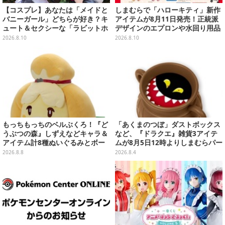
【コスプレ】あなたは「メイドと
しまむらで「ハローキティ」新作
バニーガール」どちらが好き？キ
アイテムが8月11日発売！正統派
ュート＆セクシーな「ラビットホ
デザインのエプロンや水回り用品
ール」ミク併せの美女レイヤー
など
2026.8.10
2026.8.10
【写真15枚】
もっちもっちのベルぶくろ！『ど
「あくまのつぼ」ダストボックス
うぶつの森』しずえなどキャラ＆
など、『ドラクエ』雑貨3アイテ
アイテム計8種ぬいぐるみとボー
ムが8月5日12時よりしまむらパー
ルチェーン付きマスコットが発売
ク（オンラインストア）にて販
2026.8.8
2026.8.4
売！