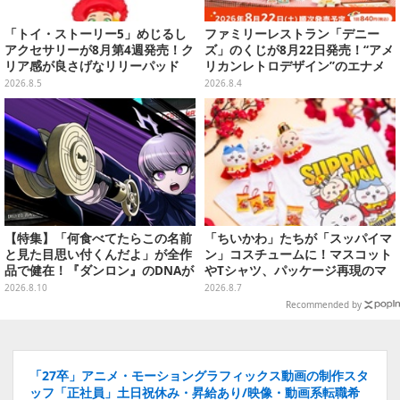
「トイ・ストーリー5」めじるし
ファミリーレストラン「デニー
アクセサリーが8月第4週発売！ク
ズ」のくじが8月22日発売！“アメ
リア感が良さげなリリーパッド
リカンレトロデザイン”のエナメ
や、ジェシーなど全5種ラインナ
ルバッグやTシャツなど、日常使
2026.8.5
2026.8.4
ップ
いできるグッズを用意
【特集】「何食べてたらこの名前
「ちいかわ」たちが「スッパイマ
と見た目思い付くんだよ」が全作
ン」コスチュームに！マスコット
品で健在！『ダンロン』のDNAが
やTシャツ、パッケージ再現のマ
息づくトゥーキョーゲームスおす
グネットなど全5アイテム
2026.8.10
2026.8.7
すめ3選
Recommended by
「27卒」アニメ・モーショングラフィックス動画の制作スタ
ッフ「正社員」土日祝休み・昇給あり/映像・動画系転職希