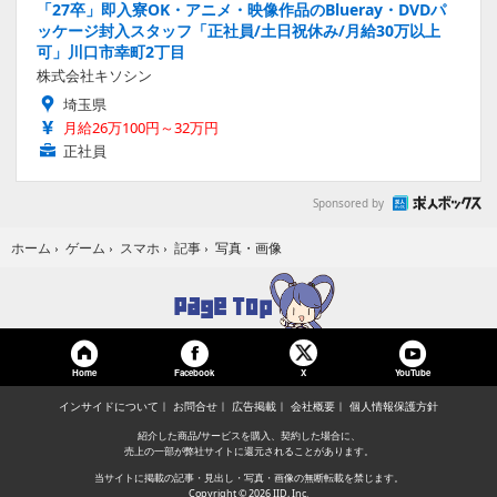
「27卒」即入寮OK・アニメ・映像作品のBlueray・DVDパ
ッケージ封入スタッフ「正社員/土日祝休み/月給30万以上
可」川口市幸町2丁目
株式会社キソシン
埼玉県
月給26万100円～32万円
正社員
Sponsored by
写真・画像
ホーム
›
ゲーム
›
スマホ
›
記事
›
Home
Facebook
YouTube
X
インサイドについて
お問合せ
広告掲載
会社概要
個人情報保護方針
紹介した商品/サービスを購入、契約した場合に、
売上の一部が弊社サイトに還元されることがあります。
当サイトに掲載の記事・見出し・写真・画像の無断転載を禁じます。
Copyright © 2026 IID, Inc.