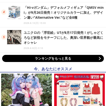
「Hi-νガンダム」デフォルメフィギュア「QMSV min
i」が9月26日発売！オリジナルカラーに加え、デザイ
ン違い"Alternative Ver."など全8種
2026.8.10(月) 15:00
ユニクロの「浮世絵」UTが8月17日発売！がしゃどく
ろなど妖怪をモチーフにした、奥深い世界観が最高に
オシャレ
2026.8.9(日) 0:10
ランキングをもっと見る
今、あなたにオススメ