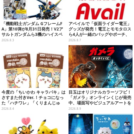
「機動戦士ガンダム GフレームF
アベイルで「仮面ライダー電王」
A」第10弾が8月31日発売！V2ア
グッズが発売！電王とモモタロス
サルトガンダムら3機のハイスペ
ら4人が一緒のバッグやポーチ、
ック可動フィギュア
収納ボックスも
2026.8.3
2026.8.7
今度の「ちいかわ キャラパキ」は
目玉はオリジナルカラーソフビ！
さすまた付きVer.！チョコになっ
「ガメラ」オンラインくじが発売
た「ハチワレ」「くりまんじゅ
中、場面写やビジュアルアートを
う」たちも可愛い全8種
使用した豪華賞品をラインナップ
2026.8.4
2026.8.9