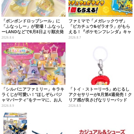
「ボンボンドロップシール」に
ファミマで「メガレックウザ」
「ふなっしー」が登場！ふなっし
「ピカチュウ&ゼラオラ」がもら
ーLANDなどで8月8日より順次発
える！『ポケモンフレンダ』キャ
売
ンペーンが8月11日開始
2026.8.6
2026.8.7
「シルバニアファミリー」キラキ
「トイ・ストーリー5」めじるし
ラくじが可愛い！“ほしぞらパジ
アクセサリーが8月第4週発売！ク
ャマパーティ”をテーマに、お人
リア感が良さげなリリーパッド
形や建物がラインナップ
や、ジェシーなど全5種ラインナ
2026.8.9
2026.8.5
ップ