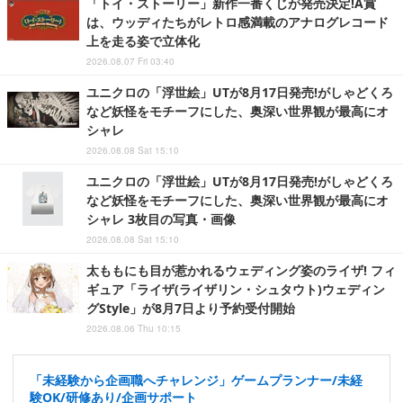
「トイ・ストーリー」新作一番くじが発売決定!A賞
は、ウッディたちがレトロ感満載のアナログレコード
上を走る姿で立体化
2026.08.07 Fri 03:40
ユニクロの「浮世絵」UTが8月17日発売!がしゃどくろ
など妖怪をモチーフにした、奥深い世界観が最高にオ
シャレ
2026.08.08 Sat 15:10
ユニクロの「浮世絵」UTが8月17日発売!がしゃどくろ
など妖怪をモチーフにした、奥深い世界観が最高にオ
シャレ 3枚目の写真・画像
2026.08.08 Sat 15:10
太ももにも目が惹かれるウェディング姿のライザ! フィ
ギュア「ライザ(ライザリン・シュタウト)ウェディン
グStyle」が8月7日より予約受付開始
2026.08.06 Thu 10:15
「未経験から企画職へチャレンジ」ゲームプランナー/未経
験OK/研修あり/企画サポート