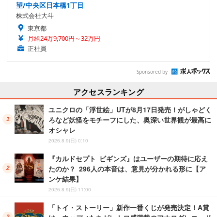
望/中央区日本橋1丁目
株式会社大斗
東京都
月給24万9,700円～32万円
正社員
Sponsored by
アクセスランキング
ユニクロの「浮世絵」UTが8月17日発売！がしゃどく
ろなど妖怪をモチーフにした、奥深い世界観が最高に
オシャレ
2026.8.9(日) 0:10
『カルドセプト ビギンズ』はユーザーの期待に応え
たのか？ 296人の本音は、意見が分かれる形に【ア
ンケ結果】
2026.8.9(日) 11:00
「トイ・ストーリー」新作一番くじが発売決定！A賞