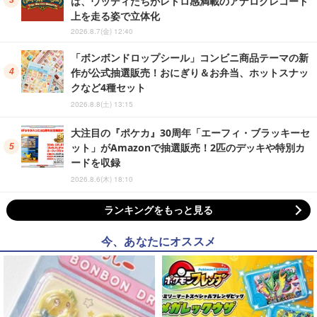
は、ウッディたちがレトロ感満載のアナログレコード
上を走る姿で立体化
2026.8.7(金) 12:40
「ボンボンドロップシール」コンビニ商品テーマの新
作が公式抽選販売！おにぎり＆お弁当、ホットスナッ
クなど4種セット
2026.8.8(土) 13:15
大注目の『ポケカ』30周年「エーフィ・ブラッキーセ
ット」がAmazonで抽選販売！2匹のデッキや特別カ
ードを収録
2026.8.6(木) 18:10
ランキングをもっと見る
今、あなたにオススメ