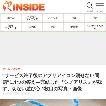
search
menu
アクセス
ホーム
スイッチ
PS5
PS4
ランキング
読者
インサイドちゃ
スマホ
PC
配信者
アンケート
ん
ゲーム
スマホ
“サービス終了後のアプリアイコン消せない問
題”に1つの答え―完結した『シノアリス』が残
す、切ない遊び心 1枚目の写真・画像
2024.1.17 Wed 14:00