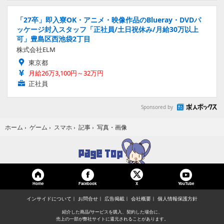
「27卒」即入寮OK・アニメ・映像作品のBlueray・DVDパ
ッケージ封入スタッフ「正社員/土日祝休み/月給30万以上
可」豊島区西池袋2丁目
株式会社ELM
東京都
月給26万3,100円～32万円
正社員
Sponsored by
写真・画像
ホーム
›
ゲーム
›
スマホ
›
記事
›
Home
Facebook
YouTube
X
インサイドについて
お問合せ
広告掲載
会社概要
個人情報保護方針
紹介した商品/サービスを購入、契約した場合に、
売上の一部が弊社サイトに還元されることがあります。