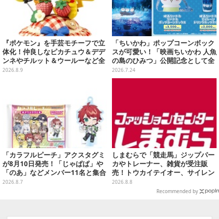
『ポケモン』を手芸モチーフで立
「ちいかわ」ポップコーンボック
体化！仲良しなピカチュウ＆デデ
スが可愛い！「映画ちいかわ 人魚
ンネやチルット＆ウールーなど全
の島のひみつ」公開記念として全
6種
国劇場で販売、セイレーンドリン
2026.8.9
2026.7.24
クカップホルダーも
「カラフルピーチ」アクスタグミ
しまむらで「競走馬」ジップパー
が8月10日発売！「じゃぱぱ」や
カやトレーナー、雑貨が受注販
「のあ」などメンバー11名と集合
売！トウカイテイオー、サイレン
デザイン全15種、ボールチェーン
ススズカなど名馬をデザイン
2026.8.7
2026.8.8
付きでアクセサリーにも
Recommended by