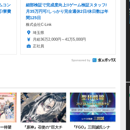
ムコン
細部検証で完成度向上!/ゲーム検証スタッフ/
可/寮費
月35万円可/しっかり完全週休2日/休日数は年
間125日
株式会社C-Link
埼玉県
月給36万2,000円～41万5,000円
正社員
Sponsored by
ター待望
『原神』召使の“巨大チ
『FGO』三田誠氏シナ