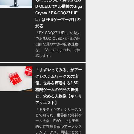
D-OLEDパネル搭載のGiga
Crysta「EX-GDQ271UE
L」はFPSゲーマー注目の
武器
「EX-GDQ271UEL」の魅力
であるQD-OLEDパネルの圧
倒的な見やすさや応答速度
を、『Apex Legends』で体
感します。
「まずやってみる」がアー
クシステムワークスの流
儀。世界を席巻する2.5D
格闘ゲームの開発の裏側
と、求める人物像【キャリ
アクエスト】
『ギルティギア』シリーズな
どで知られ、世界的な格闘ゲ
ーム大会「EVO」でも圧倒
的な存在感を放つアークシス
テムワークス。同社はどのよ