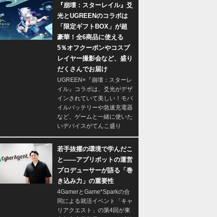
『崩壊：スターレイル』爻
光とUGREENのコラボは
「限定ギフトBOX」が超
豪華！全6商品に使える
5％オフクーポンやコスプ
レイヤー撮影会など、盛り
だくさんでお届け
UGREEN×『崩壊：スターレ
イル』コラボは、爻光がデザ
インされていて美しい！モバ
イルバッテリーや急速充電器
など、ゲームと一緒に使いた
いデバイスがてんこ盛り
若手抜擢の環境で学んだこ
と――アプリボットの運営
プロデューサーが語る「巻
き込み力」の重要性
4GamerとGame*Sparkの合
同による就活イベント「キャ
リアクエスト」の第4回が東