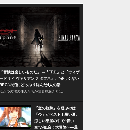
「冒険は楽しいものだ」 ─『FF11』と『ウィザ
ードリィ ヴァリアンツ ダフネ』、"優しくない
RPG"の沼にどっぷり沈んだ4人の話
ふたつの沼の住人たちが語る奥深さとは。
『空の軌跡』を遊ぶのは
「今」がベスト！暑い夏、
涼しい部屋の中で“青い
空”が似合う大冒険へ―最