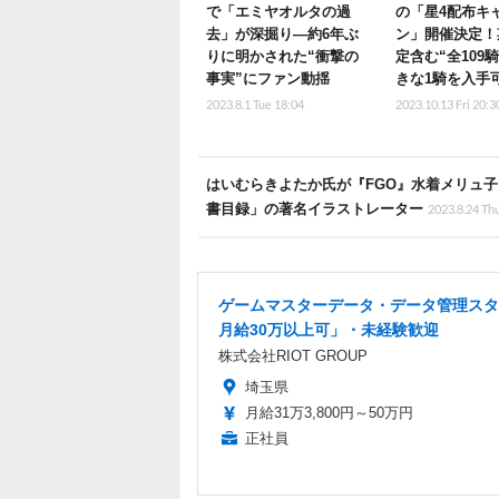
で「エミヤオルタの過
の「星4配布キ
去」が深掘り―約6年ぶ
ン」開催決定！
りに明かされた“衝撃の
定含む“全109
事実”にファン動揺
きな1騎を入手
2023.8.1 Tue 18:04
2023.10.13 Fri 20:3
はいむらきよたか氏が『FGO』水着メリュ
書目録」の著名イラストレーター
2023.8.24 Th
ゲームマスターデータ・データ管理スタ
月給30万以上可」・未経験歓迎
株式会社RIOT GROUP
埼玉県
月給31万3,800円～50万円
正社員