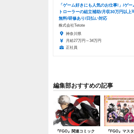
「ゲーム好きにも人気のお仕事!」/ゲー
トローラーの組立補助/月収30万円以上
無料/研修あり/日払い対応
株式会社Tetote
神奈川県
月給27万円～34万円
正社員
編集部おすすめの記事
『FGO』関連コミック
『FGO』マス