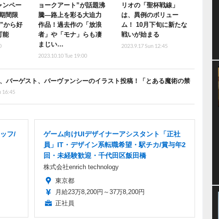
ャンペー
ョークアート”が話題沸
リオの「聖杯戦線」
期間限
騰―路上を彩る大迫力
は、異例のボリュー
騎”から好
作品！過去作の「放浪
ム！ 10月下旬に新たな
可能
者」や「モナ」らも凄
戦いが始まる
まじい…
0
2023.9.17 Sun 12:45
2023.10.10 Tue 19:00
子、バーゲスト、バーヴァンシーのイラスト投稿！「とある魔術の禁
u 16:45
ッフ/
ゲーム向けUIデザイナーアシスタント「正社
員」IT・デザイン系転職希望・駅チカ/賞与年2
回・未経験歓迎・千代田区飯田橋
株式会社enrich technology
東京都
月給23万8,200円～37万8,200円
正社員