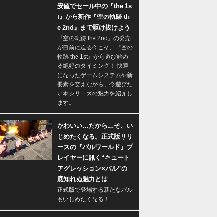
安値でセール中の『the 1s
t』から新作『空の軌跡 th
e 2nd』まで駆け抜けよう
『空の軌跡 the 2nd』の発売
が目前に迫る今こそ、『空の
軌跡 the 1st』から遊び始め
る絶好のタイミング！ 快適
になったゲームシステムや新
要素を交えながら、今遊びた
い本シリーズの魅力を紹介し
ます。
かわいい…だからこそ、い
じめたくなる。正式版リリ
ースの『パルワールド』プ
レイヤーに訊く“キュート
アグレッション×パル”の
底知れぬ魅力とは
正式版で登場する新たなパル
もいじめたくなる！