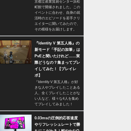
京都立産業貿易センター浜松
町館で開催されました。この
イベントに合わせ、自身の就
活時のエピソードを若手クリ
エイターに聞いてみたので、
その模様をお届けします。
『Identity V 第五人格』の
新モード「手記の加筆」は
PvEと聞いたけれど……実
際どうなの？集まってプレ
イしてみた！【プレイレ
ポ】
『Identity V 第五人格』が好
きな人やプレイしたことある
人、全くプレイしたことがな
い人など、様々な4人を集め
てプレイしてみました！
0.03msの圧倒的応答速度
やリフレッシュレートで勝
ちにこだわる！鮮やかなQ