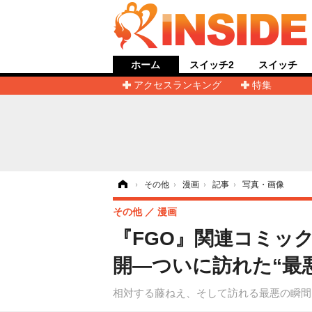
ホーム
スイッチ2
スイッチ
アクセスランキング
特集
ホーム
›
その他
›
漫画
›
記事
›
写真・画像
その他
漫画
『FGO』関連コミッ
開―ついに訪れた“最悪
相対する藤ねえ、そして訪れる最悪の瞬間