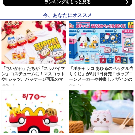
ランキングをもっと見る
今、あなたにオススメ
「ちいかわ」たちが「スッパイマ
「ポチャッコ あひるのペックル当
ン」コスチュームに！マスコット
りくじ」が8月1日発売！ポップコ
やTシャツ、パッケージ再現のマ
ーンメーカーや仲良しデザインの
グネットなど全5アイテム
両面クッション、日常使いできる
2026.8.7
2026.7.23
雑貨など