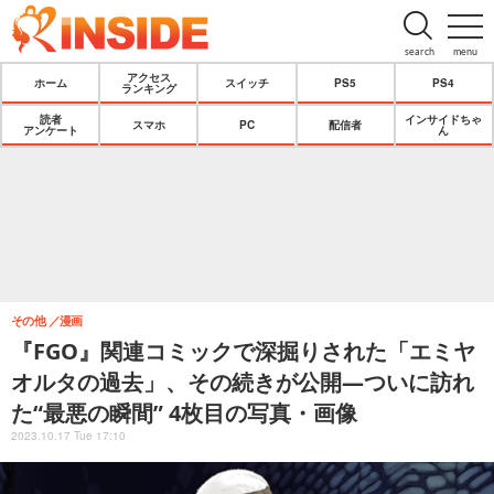
search
menu
アクセス
ホーム
スイッチ
PS5
PS4
ランキング
読者
インサイドちゃ
スマホ
PC
配信者
アンケート
ん
その他
漫画
『FGO』関連コミックで深掘りされた「エミヤ
オルタの過去」、その続きが公開―ついに訪れ
た“最悪の瞬間” 4枚目の写真・画像
2023.10.17 Tue 17:10