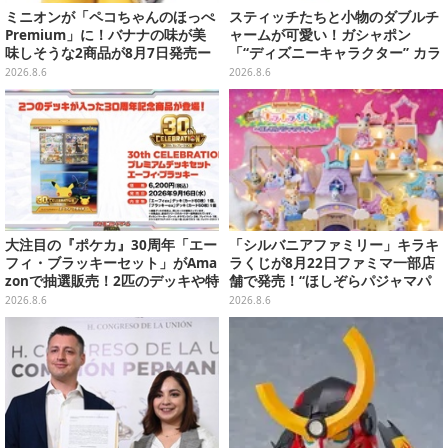
ミニオンが「ペコちゃんのほっぺ
スティッチたちと小物のダブルチ
Premium」に！バナナの味が美
ャームが可愛い！ガシャポン
味しそうな2商品が8月7日発売ー
「“ディズニーキャラクター” カラ
可愛いパッケージも必見
フルマルチチャーム」が発売
2026.8.6
2026.8.6
大注目の『ポケカ』30周年「エー
「シルバニアファミリー」キラキ
フィ・ブラッキーセット」がAma
ラくじが8月22日ファミマ一部店
zonで抽選販売！2匹のデッキや特
舗で発売！“ほしぞらパジャマパ
別カードを収録
ーティ”をテーマに、お人形や建
2026.8.6
2026.8.6
物がラインナップ