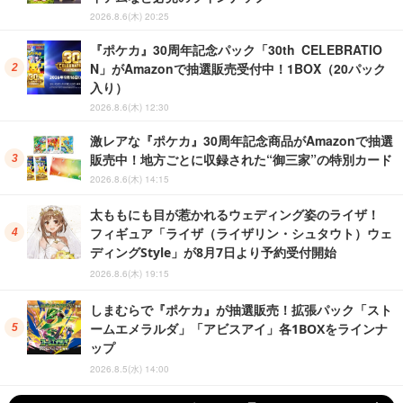
2026.8.6(木) 20:25
『ポケカ』30周年記念パック「30th CELEBRATIO
N」がAmazonで抽選販売受付中！1BOX（20パック
入り）
2026.8.6(木) 12:30
激レアな『ポケカ』30周年記念商品がAmazonで抽選
販売中！地方ごとに収録された“御三家”の特別カード
2026.8.6(木) 14:15
太ももにも目が惹かれるウェディング姿のライザ！
フィギュア「ライザ（ライザリン・シュタウト）ウェ
ディングStyle」が8月7日より予約受付開始
2026.8.6(木) 19:15
しまむらで『ポケカ』が抽選販売！拡張パック「スト
ームエメラルダ」「アビスアイ」各1BOXをラインナ
ップ
2026.8.5(水) 14:00