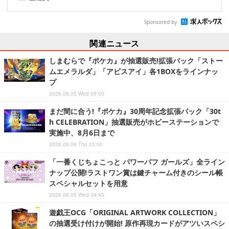
Sponsored by
関連ニュース
しまむらで『ポケカ』が抽選販売!拡張パック「ストー
ムエメラルダ」「アビスアイ」各1BOXをラインナッ
プ
2026.08.05 Wed 05:00
まだ間に合う!『ポケカ』30周年記念拡張パック「30t
h CELEBRATION」抽選販売がホビーステーションで
実施中、8月6日まで
2026.08.06 Thu 03:00
「一番くじちょこっと パワーパフ ガールズ」全ライン
ナップ公開!ラストワン賞は鍵チャーム付きのシール帳
スペシャルセットを用意
2026.08.05 Wed 09:45
遊戯王OCG「ORIGINAL ARTWORK COLLECTION」
の抽選受け付けが開始! 原作再現カードがアツいスペシ