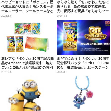
ハッピーセットに『ポケモン』歴
ゆらゆら動く「ちいかわ」たちに
代御三家が大集合！モンスターボ
癒される…島の衣装姿で立体化、
ールローラー、シールケースなど
光に反応する玩具「ゆらゆらソー
全12種
ラー」全8種が全国アミューズメ
2026.8.6
2026.8.5
ント施設にて展開
激レアな『ポケカ』30周年記念商
まだ間に合う！『ポケカ』30周年
品がAmazonで抽選販売中！地方
記念拡張パック「30th CELEBRAT
ごとに収録された“御三家”の特別
ION」抽選販売がホビーステーシ
カード
ョンで実施中、8月6日まで
2026.8.6
2026.8.6