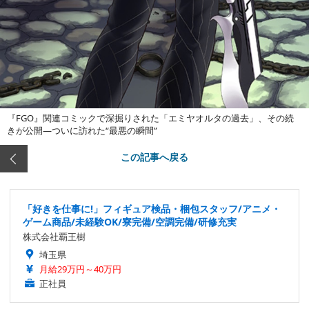
『FGO』関連コミックで深掘りされた「エミヤオルタの過去」、その続
きが公開―ついに訪れた“最悪の瞬間”
この記事へ戻る
「好きを仕事に!」フィギュア検品・梱包スタッフ/アニメ・
ゲーム商品/未経験OK/寮完備/空調完備/研修充実
株式会社覇王樹
埼玉県
月給29万円～40万円
正社員