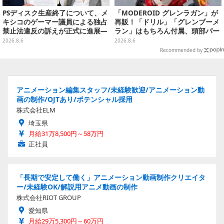
PSディスク生産終了について、メ
「MODEROID グレンラガン」が
キシコのゲーマー議員による独占
再販！「ドリル」「グレンブーメ
禁止法違反の訴えが正式に進展―
ラン」はもちろん付属、頭部パー
「テクノロジーは自由を拡大する
ツを組み替えると「ラガン」も再
2026.8.6
2026.8.6
ために役立つべき」
現可能
Recommended by
アニメーション編集スタッフ/未経験歓迎/アニメーション動
画の制作/OJTあり/ポテンシャル採用
株式会社ELM
埼玉県
月給31万8,500円～58万円
正社員
「長期で安定して働く」アニメーション動画制作クリエイタ
ー/未経験OK/解説用アニメ動画の制作
株式会社RIOT GROUP
愛知県
月給29万5,300円～60万円