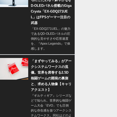
D-OLEDパネル搭載のGiga
Crysta「EX-GDQ271UE
L」はFPSゲーマー注目の
武器
「EX-GDQ271UEL」の魅力
であるQD-OLEDパネルの圧
倒的な見やすさや応答速度
を、『Apex Legends』で体
感します。
「まずやってみる」がアー
クシステムワークスの流
儀。世界を席巻する2.5D
格闘ゲームの開発の裏側
と、求める人物像【キャリ
アクエスト】
『ギルティギア』シリーズな
どで知られ、世界的な格闘ゲ
ーム大会「EVO」でも圧倒
的な存在感を放つアークシス
テムワークス。同社はどのよ