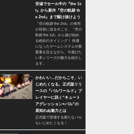
安値でセール中の『the 1s
t』から新作『空の軌跡 th
e 2nd』まで駆け抜けよう
『空の軌跡 the 2nd』の発売
が目前に迫る今こそ、『空の
軌跡 the 1st』から遊び始め
る絶好のタイミング！ 快適
になったゲームシステムや新
要素を交えながら、今遊びた
い本シリーズの魅力を紹介し
ます。
かわいい…だからこそ、い
じめたくなる。正式版リリ
ースの『パルワールド』プ
レイヤーに訊く“キュート
アグレッション×パル”の
底知れぬ魅力とは
正式版で登場する新たなパル
もいじめたくなる！