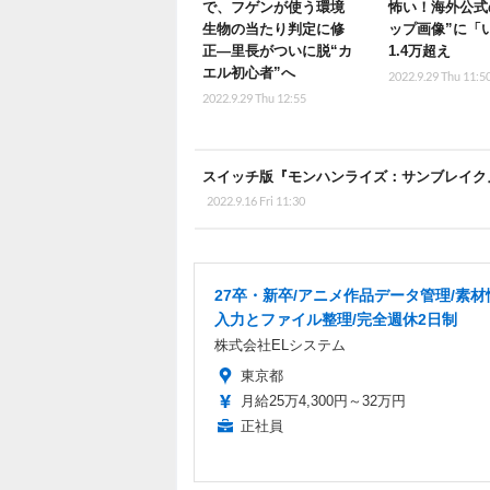
で、フゲンが使う環境
怖い！海外公式
生物の当たり判定に修
ップ画像”に「
正―里長がついに脱“カ
1.4万超え
エル初心者”へ
2022.9.29 Thu 11:5
2022.9.29 Thu 12:55
スイッチ版『モンハンライズ：サンブレイク
2022.9.16 Fri 11:30
27卒・新卒/アニメ作品データ管理/素
入力とファイル整理/完全週休2日制
株式会社ELシステム
東京都
月給25万4,300円～32万円
正社員