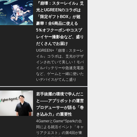
『崩壊：スターレイル』爻
光とUGREENのコラボは
「限定ギフトBOX」が超
豪華！全6商品に使える
5％オフクーポンやコスプ
レイヤー撮影会など、盛り
だくさんでお届け
UGREEN×『崩壊：スターレ
イル』コラボは、爻光がデザ
インされていて美しい！モバ
イルバッテリーや急速充電器
など、ゲームと一緒に使いた
いデバイスがてんこ盛り
若手抜擢の環境で学んだこ
と――アプリボットの運営
プロデューサーが語る「巻
き込み力」の重要性
4GamerとGame*Sparkの合
同による就活イベント「キャ
リアクエスト」の第4回が東