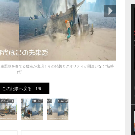
次の画像
主題歌を奏でる猛者が出現！その発想とクオリティが間違いなく“新時
代”
この記事へ戻る
1/6