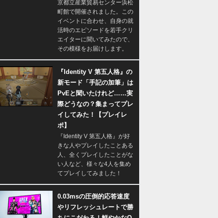
京都立産業貿易センター浜松
町館で開催されました。この
イベントに合わせ、自身の就
活時のエピソードを若手クリ
エイターに聞いてみたので、
その模様をお届けします。
『Identity V 第五人格』の
新モード「手記の加筆」は
PvEと聞いたけれど……実
際どうなの？集まってプレ
イしてみた！【プレイレ
ポ】
『Identity V 第五人格』が好
きな人やプレイしたことある
人、全くプレイしたことがな
い人など、様々な4人を集め
てプレイしてみました！
0.03msの圧倒的応答速度
やリフレッシュレートで勝
ちにこだわる！鮮やかなQ