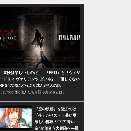
「冒険は楽しいものだ」 ─『FF11』と『ウィザ
ードリィ ヴァリアンツ ダフネ』、"優しくない
RPG"の沼にどっぷり沈んだ4人の話
ふたつの沼の住人たちが語る奥深さとは。
『空の軌跡』を遊ぶのは
「今」がベスト！暑い夏、
涼しい部屋の中で“青い
空”が似合う大冒険へ―最