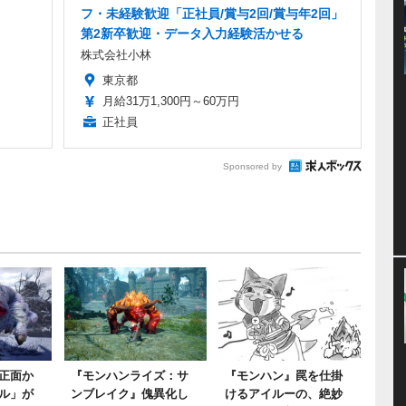
フ・未経験歓迎「正社員/賞与2回/賞与年2回」
第2新卒歓迎・データ入力経験活かせる
株式会社小林
東京都
月給31万1,300円～60万円
正社員
Sponsored by
正面か
『モンハンライズ：サ
『モンハン』罠を仕掛
ル」が
ンブレイク』傀異化し
けるアイルーの、絶妙