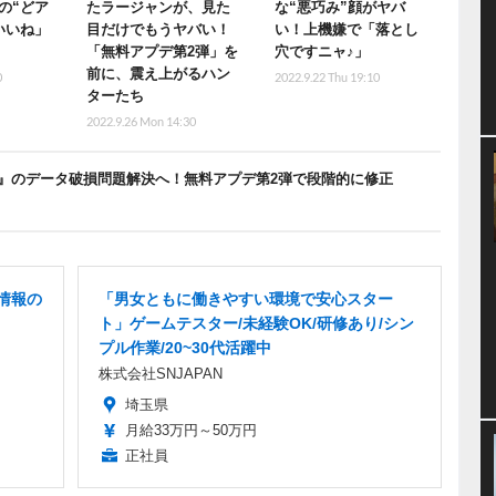
の“どア
たラージャンが、見た
な“悪巧み”顔がヤバ
いいね」
目だけでもうヤバい！
い！上機嫌で「落とし
「無料アプデ第2弾」を
穴ですニャ♪」
前に、震え上がるハン
0
2022.9.22 Thu 19:10
ターたち
2022.9.26 Mon 14:30
』のデータ破損問題解決へ！無料アプデ第2弾で段階的に修正
材情報の
「男女ともに働きやすい環境で安心スター
ト」ゲームテスター/未経験OK/研修あり/シン
プル作業/20~30代活躍中
株式会社SNJAPAN
埼玉県
月給33万円～50万円
正社員