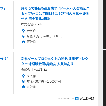
フ」
好奇心で熱狂を生み出す!/ゲーム不具合検証ス
タッフ/休日は年間125日/35万円の月収を目指
せる/完全週休2日制
株式会社C-Link
大阪府
月給38万円～40万8,000円
正社員
分け/
新規ゲームプロジェクトの開発/運用ディレク
ター/未経験歓迎/昇給あり/賞与あり
株式会社NextNinja
東京都
年収400万円～1,000万円
正社員
Sponsored by