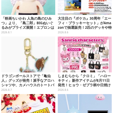
「映画ちいかわ 人魚の島のひみ
大注目の『ポケカ』30周年「エー
つ」より、「島二郎」BIGぬいぐ
フィ・ブラッキーセット」がAma
るみがプライズ展開！エプロンは
zonで抽選販売！2匹のデッキや特
ポケット付き
別カードを収録
2026.8.1
2026.8.6
ドラゴンボールストアで「亀仙
しまむらから「クロミ」「ハロー
人」グッズが発売！派手なアロハ
キティ」新作アイテムが8月11日
シャツや、カメハウスのトートバ
発売！ヒョウ・ゼブラ柄や日焼け
ッグなど夏らしいアイテムがズラ
デザインの可愛い雑貨・アパレル
2026.8.7
2026.8.6
リ
など多数