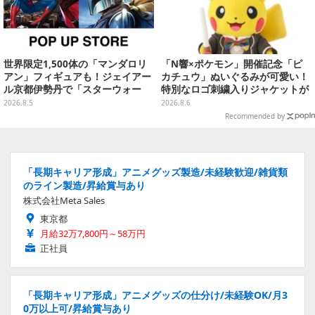
世界限定1,500体の「マンダロリ
「N響×ポケモン」開催記念「ピ
アン」フィギュアも！ジェイアー
カチュウ」ぬいぐるみが可愛い！
ル京都伊勢丹で「スターウォー
特別なロゴ刺繍入りジャケットが
ズ」&「マーベル」ポップアップ
オシャレ
2026.8.5
2026.8.6
ストア開催
Recommended by
「長期キャリア形成」アニメグッズ製造/未経験歓迎/雑貨類
のライン製造/昇給賞与あり
株式会社Meta Sales
東京都
月給32万7,800円～58万円
正社員
「長期キャリア形成」アニメグッズの仕分け/未経験OK/月3
0万以上可/昇給賞与あり