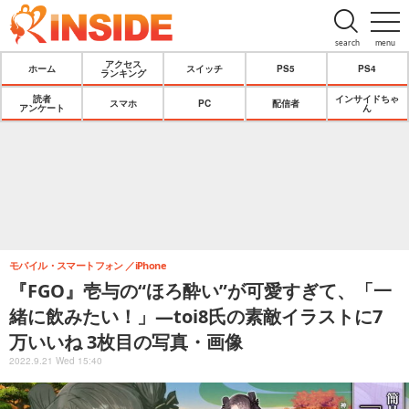
search
menu
アクセス
ホーム
スイッチ
PS5
PS4
ランキング
読者
インサイドちゃ
スマホ
PC
配信者
アンケート
ん
モバイル・スマートフォン
iPhone
『FGO』壱与の“ほろ酔い”が可愛すぎて、「一
緒に飲みたい！」―toi8氏の素敵イラストに7
万いいね 3枚目の写真・画像
2022.9.21 Wed 15:40