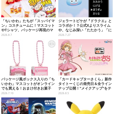
「ちいかわ」たちが「スッパイマ
ジェラートピケが『ドラクエ』と
ン」コスチュームに！マスコット
コラボか！？公式Xよりスライム
やTシャツ、パッケージ再現のマ
や、なじみ深い「たたかう」「に
グネットなど全5アイテム
げる」のコマンドウィンドウが投
2026.8.7
2026.7.27
稿
パッケージ風ボックス入りの「ち
「カードキャプターさくら」新作
いかわ」マスコットがオンライン
タイトーくじの発売日＆全ライン
でも買える！おまけ付きお菓子
ナップ公開！"メイクアップ"をテ
「チョコボックス」にハチワレ、
ーマに、日常でも使いたくなるア
2026.7.10
2026.8.5
うさぎなど9人を収録
イテムがズラリ