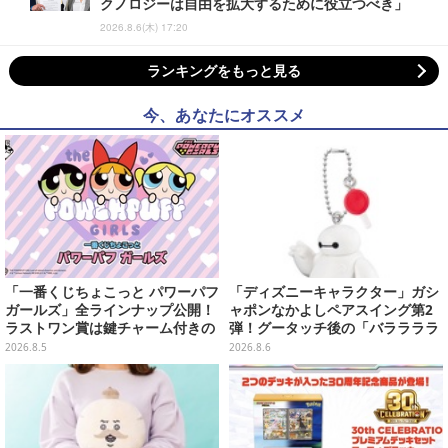
クノロジーは自由を拡大するために役立つべき」
2026.8.6(木) 17:20
ランキングをもっと見る
今、あなたにオススメ
「一番くじちょこっと パワーパフ
「ディズニーキャラクター」ガシ
ガールズ」全ラインナップ公開！
ャポンなかよしペアスイング第2
ラストワン賞は鍵チャーム付きの
弾！グータッチ後の「バララララ
シール帳スペシャルセットを用意
ララ～♪」を再現したヒロ＆ベイ
2026.8.5
2026.8.6
マックスなど全4種