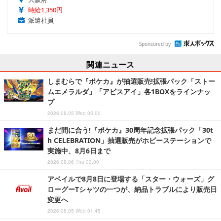
時給1,350円
派遣社員
Sponsored by
関連ニュース
しまむらで『ポケカ』が抽選販売!拡張パック「ストー
ムエメラルダ」「アビスアイ」各1BOXをラインナッ
プ
2026.08.05 Wed 05:00
まだ間に合う!『ポケカ』30周年記念拡張パック「30t
h CELEBRATION」抽選販売がホビーステーションで
実施中、8月6日まで
2026.08.06 Thu 03:00
アベイルで8月8日に登場する「スター・ウォーズ」グ
ローグーTシャツの一つが、納品トラブルにより販売日
変更へ
2026.08.05 Wed 01:45