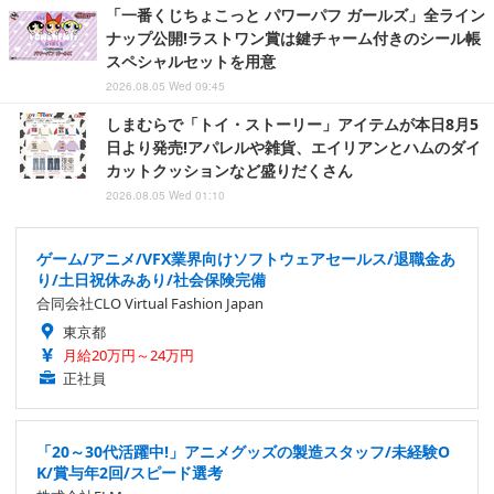
「一番くじちょこっと パワーパフ ガールズ」全ライン
ナップ公開!ラストワン賞は鍵チャーム付きのシール帳
スペシャルセットを用意
2026.08.05 Wed 09:45
しまむらで「トイ・ストーリー」アイテムが本日8月5
日より発売!アパレルや雑貨、エイリアンとハムのダイ
カットクッションなど盛りだくさん
2026.08.05 Wed 01:10
ゲーム/アニメ/VFX業界向けソフトウェアセールス/退職金あ
り/土日祝休みあり/社会保険完備
合同会社CLO Virtual Fashion Japan
東京都
月給20万円～24万円
正社員
「20～30代活躍中!」アニメグッズの製造スタッフ/未経験O
K/賞与年2回/スピード選考