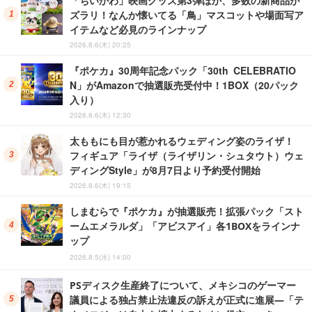
「ちいかわ」映画グッズ第3弾ほか、多数の新商品が
ズラリ！なんか懐いてる「鳥」マスコットや場面写ア
イテムなど必見のラインナップ
2026.8.6(木) 20:25
『ポケカ』30周年記念パック「30th CELEBRATIO
N」がAmazonで抽選販売受付中！1BOX（20パック
入り）
2026.8.6(木) 12:30
太ももにも目が惹かれるウェディング姿のライザ！
フィギュア「ライザ（ライザリン・シュタウト）ウェ
ディングStyle」が8月7日より予約受付開始
2026.8.6(木) 19:15
しまむらで『ポケカ』が抽選販売！拡張パック「スト
ームエメラルダ」「アビスアイ」各1BOXをラインナ
ップ
2026.8.5(水) 14:00
PSディスク生産終了について、メキシコのゲーマー
議員による独占禁止法違反の訴えが正式に進展―「テ