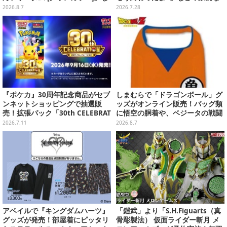
どガンプラ2商品が8月順次発売
全6種がカプセルトイにて発売
2026.8.7
2026.7.28
『ポケカ』30周年記念商品がセブ
しまむらで「ドラゴンボール」グ
ンネットショッピングで抽選販
ッズがオンライン販売！バッグ類
売！拡張パック「30th CELEBRAT
に悟空の胴着や、ベジータの戦闘
ION」と「エーフィ・ブラッキー
服を大胆デザイン
2026.7.11
2026.8.7
セット」が対象
アベイルで『キングダムハーツ』
「鎧武」より「S.H.Figuarts（真
グッズが発売！部屋着にピッタリ
骨彫製法） 仮面ライダー斬月 メ