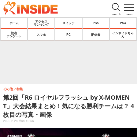
search
menu
アクセス
ホーム
スイッチ
PS5
PS4
ランキング
読者
インサイドちゃ
スマホ
PC
配信者
アンケート
ん
その他
特集
第2回「R6 ロイヤルフラッシュ by X-MOMEN
T」大会結果まとめ！気になる勝利チームは？ 4
枚目の写真・画像
2022.2.28 Mon 12:56