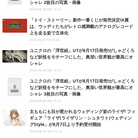
シャレ 2枚目の写真・画像
2026.08.08 Sat 15:10
「トイ・ストーリー」新作一番くじが発売決定!A賞
は、ウッディたちがレトロ感満載のアナログレコード
上を走る姿で立体化
2026.08.07 Fri 03:40
ユニクロの「浮世絵」UTが8月17日発売!がしゃどくろ
など妖怪をモチーフにした、奥深い世界観が最高にオ
シャレ
2026.08.08 Sat 15:10
ユニクロの「浮世絵」UTが8月17日発売!がしゃどくろ
など妖怪をモチーフにした、奥深い世界観が最高にオ
シャレ 3枚目の写真・画像
2026.08.08 Sat 15:10
太ももにも目が惹かれるウェディング姿のライザ! フィ
ギュア「ライザ(ライザリン・シュタウト)ウェディン
グStyle」が8月7日より予約受付開始
2026.08.06 Thu 10:15