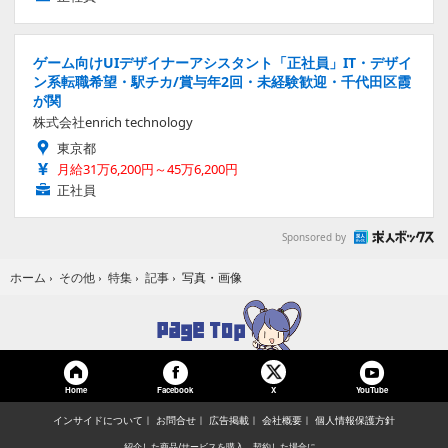
ゲーム向けUIデザイナーアシスタント「正社員」IT・デザイ
ン系転職希望・駅チカ/賞与年2回・未経験歓迎・千代田区霞
が関
株式会社enrich technology
東京都
月給31万6,200円～45万6,200円
正社員
Sponsored by
写真・画像
ホーム
›
その他
›
特集
›
記事
›
Home
Facebook
YouTube
X
インサイドについて
お問合せ
広告掲載
会社概要
個人情報保護方針
紹介した商品/サービスを購入、契約した場合に、