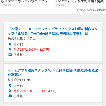
なステテコやルームウェアセット
ロンアームズ」が予約実施！無双
セイバー、メロンディフェンダー
2026.8.7
2026.8.7
が付属
Recommended by
「27卒」アニメ・モーショングラフィックス動画の制作スタ
ッフ「正社員」YouTube好き歓迎/中央区日本橋2丁目
株式会社ELシステム
東京都
月給25万2,600円～32万円
正社員
ゲームアプリ運用スタッフ/ゲーム好き歓迎/研修充実/有給消
化率高い
株式会社Le Lien
東京都
月給21万7,600円～33万1,400円
正社員