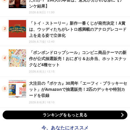
ンケ結果】
2026.8.9(日) 11:00
「トイ・ストーリー」新作一番くじが発売決定！A賞
は、ウッディたちがレトロ感満載のアナログレコード
上を走る姿で立体化
2026.8.7(金) 12:40
「ボンボンドロップシール」コンビニ商品テーマの新
作が公式抽選販売！おにぎり＆お弁当、ホットスナッ
クなど4種セット
2026.8.8(土) 13:15
大注目の『ポケカ』30周年「エーフィ・ブラッキーセ
ット」がAmazonで抽選販売！2匹のデッキや特別カ
ードを収録
2026.8.6(木) 18:10
ランキングをもっと見る
今、あなたにオススメ