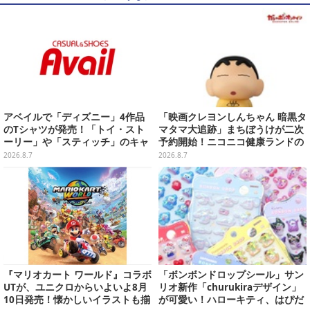
アベイルで「ディズニー」4作品
「映画クレヨンしんちゃん 暗黒タ
のTシャツが発売！「トイ・スト
マタマ大追跡」まちぼうけが二次
ーリー」や「スティッチ」のキャ
予約開始！ニコニコ健康ランドの
ラを刺しゅうでデザイン
服を着たしんちゃん&ひまわりに
2026.8.7
2026.8.7
「珠由良ブラザーズ」がラインナ
ップ
『マリオカート ワールド』コラボ
「ボンボンドロップシール」サン
UTが、ユニクロからいよいよ8月
リオ新作「churukiraデザイン」
10日発売！懐かしいイラストも揃
が可愛い！ハローキティ、はぴだ