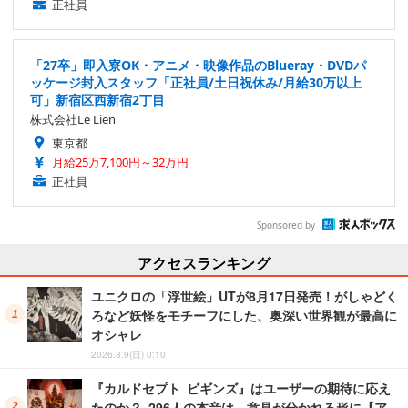
正社員
「27卒」即入寮OK・アニメ・映像作品のBlueray・DVDパ
ッケージ封入スタッフ「正社員/土日祝休み/月給30万以上
可」新宿区西新宿2丁目
株式会社Le Lien
東京都
月給25万7,100円～32万円
正社員
Sponsored by
アクセスランキング
ユニクロの「浮世絵」UTが8月17日発売！がしゃどく
ろなど妖怪をモチーフにした、奥深い世界観が最高に
オシャレ
2026.8.9(日) 0:10
『カルドセプト ビギンズ』はユーザーの期待に応え
たのか？ 296人の本音は、意見が分かれる形に【ア