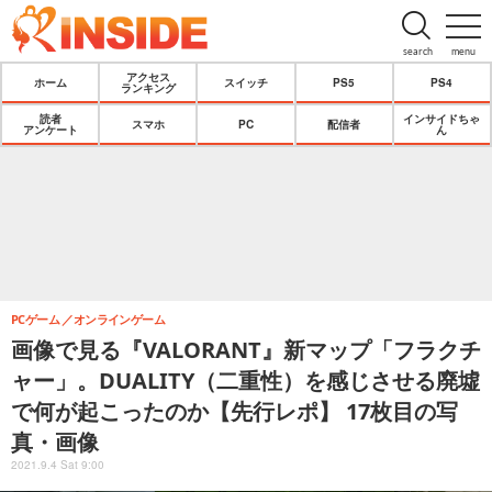
search
menu
アクセス
ホーム
スイッチ
PS5
PS4
ランキング
読者
インサイドちゃ
スマホ
PC
配信者
アンケート
ん
PCゲーム
オンラインゲーム
画像で見る『VALORANT』新マップ「フラクチ
ャー」。DUALITY（二重性）を感じさせる廃墟
で何が起こったのか【先行レポ】 17枚目の写
真・画像
2021.9.4 Sat 9:00