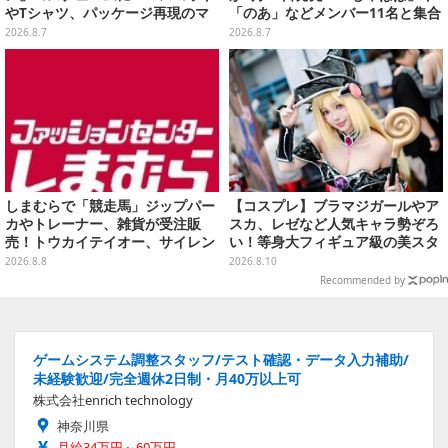
やTシャツ、パッケージ再現のマ
「のあ」などメンバー11名と集合
グネットなど全5アイテム
デザイン全15種、ボールチェーン
2026.8.7
2026.8.7
付きでアクセサリーにも
しまむらで「競走馬」ジップパー
【コスプレ】ブラマジガールやア
カやトレーナー、雑貨が受注販
スカ、レゼなど人気キャラ勢ぞろ
売！トウカイテイオー、サイレン
い！等身大フィギュア級の美スタ
ススズカなど名馬をデザイン
イルで魅せる台湾美女まとめ【写
2026.8.8
2026.8.10
真27枚】
Recommended by
ゲームシステム調整スタッフ/テスト確認・データ入力補助/
未経験歓迎/完全週休2日制・月40万以上可
株式会社enrich technology
神奈川県
月給34万円～60万円