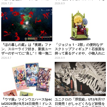
ド』付録中止もやまぬ不安
使用した豪華賞品をラインナップ
2026.7.21
2026.8.9
『ほの暮しの庭』は『夜廻』ファ
「ジョジョ 1・2部」の便利なデ
ン、スローライフ好き、新規ユー
スクトップフィギュア！石仮面を
ザーのすべてに“良し”！ 唯一無二
持って座るディオや、小物入れに
の「不穏生活シム」恐怖も暮らし
なるツェペリなどズラリ
2026.8.7
2026.8.9
もお好み次第【プレイレポ】
『ウマ娘』ツインウエハースSpec
ユニクロの「浮世絵」UTが8月17
ial2026弾が8月24日発売！ドレス
日発売！がしゃどくろなど妖怪を