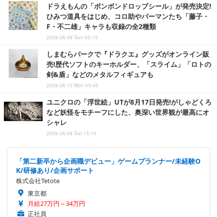
ドラえもんの「ボンボンドロップシール」が発売決定!
ひみつ道具をはじめ、コロ助やパーマンたち「藤子・
F・不二雄」キャラも収録の全2種類
2026.08.09 Sun 05:15
しまむらパークで『ドラクエ』グッズがオンライン販
売!歴代ソフトのキーホルダー、「スライム」「ロトの
剣&盾」などのメタルフィギュアも
2026.08.10 Mon 05:45
ユニクロの「浮世絵」UTが8月17日発売!がしゃどくろ
など妖怪をモチーフにした、奥深い世界観が最高にオ
シャレ
2026.08.08 Sat 15:10
「第二新卒から企画職デビュー」ゲームプランナー/未経験O
K/研修あり/企画サポート
株式会社Tetote
東京都
月給27万円～34万円
正社員