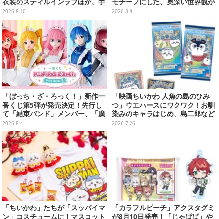
衣装のスティルインラブほか、宇
モチーフにした、奥深い世界観が
宙走娘<コスモピュエラ>など全30
最高にオシャレ
2026.8.10
2026.8.9
種
「ぼっち・ざ・ろっく！」新作一
「映画ちいかわ 人魚の島のひみ
番くじ第5弾が発売決定！先行し
つ」ウエハースにワクワク！お馴
て「結束バンド」メンバー、「廣
染みのキャラはじめ、島二郎など
井きくり」のメイド衣装フィギュ
セイレーン編カード全22種
2026.8.4
2026.7.26
アを公開
「ちいかわ」たちが「スッパイマ
「カラフルピーチ」アクスタグミ
ン」コスチュームに！マスコット
が8月10日発売！「じゃぱぱ」や