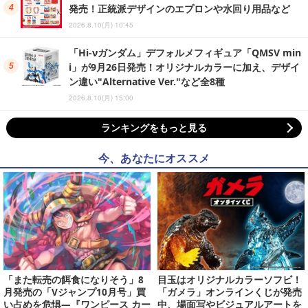
発売！正統派デザインのエプロンや水回り用品など
2026.8.10(月) 10:45
「Hi-νガンダム」デフォルメフィギュア「QMSV min
i」が9月26日発売！オリジナルカラーに加え、デザイ
ン違い"Alternative Ver."など全8種
2026.8.10(月) 15:00
ランキングをもっと見る
今、あなたにオススメ
「また転売の餌食になりそう」8
目玉はオリジナルカラーソフビ！
月発売の「Vジャンプ10月号」買
「ガメラ」オンラインくじが発売
い占めを危惧―『ワンピース カー
中、場面写やビジュアルアートを