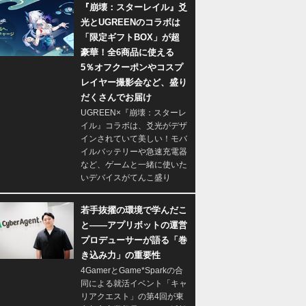
『崩壊：スターレイル』爻
光とUGREENのコラボは
「限定ギフトBOX」が超
豪華！全6商品に使える
5％オフクーポンやコスプ
レイヤー撮影会など、盛り
だくさんでお届け
UGREEN×『崩壊：スターレ
イル』コラボは、爻光がデザ
インされていて美しい！モバ
イルバッテリーや急速充電器
など、ゲームと一緒に使いた
いデバイスがてんこ盛り
若手抜擢の環境で学んだこ
と――アプリボットの運営
プロデューサーが語る「巻
き込み力」の重要性
4GamerとGame*Sparkの合
同による就活イベント「キャ
リアクエスト」の第4回が東