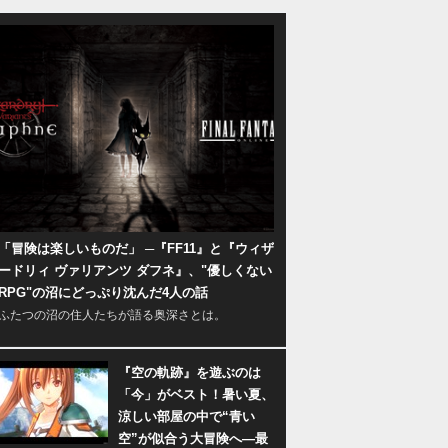
「冒険は楽しいものだ」 ─『FF11』と『ウィザ
ードリィ ヴァリアンツ ダフネ』、"優しくない
RPG"の沼にどっぷり沈んだ4人の話
ふたつの沼の住人たちが語る奥深さとは。
『空の軌跡』を遊ぶのは
「今」がベスト！暑い夏、
涼しい部屋の中で“青い
空”が似合う大冒険へ―最