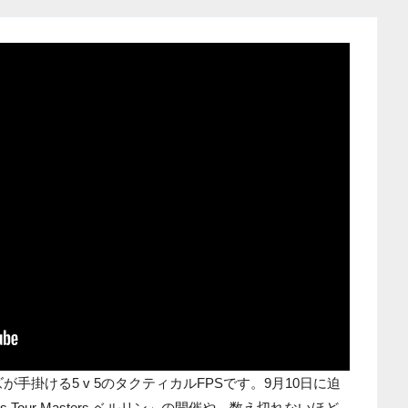
が手掛ける5 v 5のタクティカルFPSです。9月10日に迫
ns Tour Masters ベルリン」の開催や、数え切れないほど