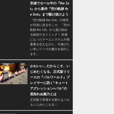
安値でセール中の『the 1s
t』から新作『空の軌跡 th
e 2nd』まで駆け抜けよう
『空の軌跡 the 2nd』の発売
が目前に迫る今こそ、『空の
軌跡 the 1st』から遊び始め
る絶好のタイミング！ 快適
になったゲームシステムや新
要素を交えながら、今遊びた
い本シリーズの魅力を紹介し
ます。
かわいい…だからこそ、い
じめたくなる。正式版リリ
ースの『パルワールド』プ
レイヤーに訊く“キュート
アグレッション×パル”の
底知れぬ魅力とは
正式版で登場する新たなパル
もいじめたくなる！