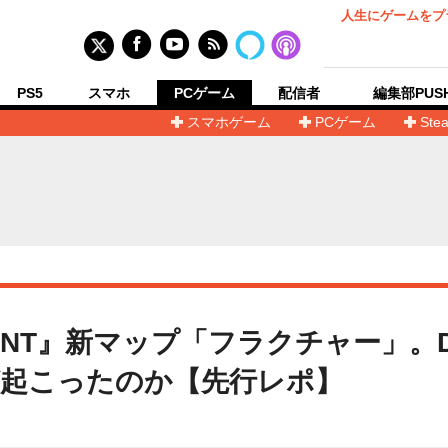
人生にゲームをプ
PS5
スマホ
PCゲーム
配信者
編集部PUS
スマホゲーム
PCゲーム
Ste
ANT』新マップ「フラクチャー」。D
起こったのか【先行レポ】