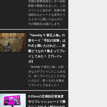
京都立産業貿易センター浜松
町館で開催されました。この
イベントに合わせ、自身の就
活時のエピソードを若手クリ
エイターに聞いてみたので、
その模様をお届けします。
『Identity V 第五人格』の
新モード「手記の加筆」は
PvEと聞いたけれど……実
際どうなの？集まってプレ
イしてみた！【プレイレ
ポ】
『Identity V 第五人格』が好
きな人やプレイしたことある
人、全くプレイしたことがな
い人など、様々な4人を集め
てプレイしてみました！
0.03msの圧倒的応答速度
やリフレッシュレートで勝
ちにこだわる！鮮やかなQ