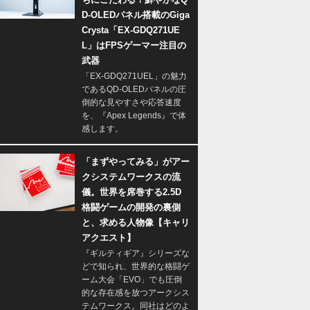
D-OLEDパネル搭載のGiga
Crysta「EX-GDQ271UE
L」はFPSゲーマー注目の
武器
「EX-GDQ271UEL」の魅力
であるQD-OLEDパネルの圧
倒的な見やすさや応答速度
を、『Apex Legends』で体
感します。
「まずやってみる」がアー
クシステムワークスの流
儀。世界を席巻する2.5D
格闘ゲームの開発の裏側
と、求める人物像【キャリ
アクエスト】
『ギルティギア』シリーズな
どで知られ、世界的な格闘ゲ
ーム大会「EVO」でも圧倒
的な存在感を放つアークシス
テムワークス。同社はどのよ