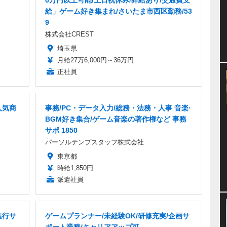
給」ゲーム好き集まれ/さいたま市西区勤務/53
9
株式会社CREST
埼玉県
月給27万6,000円～36万円
正社員
人気商
事務/PC・データ入力/総務・法務・人事 音楽·
BGM好き集合/ゲーム音楽の著作権など 事務
サポ 1850
パーソルテンプスタッフ株式会社
東京都
時給1,850円
派遣社員
進行サ
ゲームプランナー/未経験OK/研修充実/企画サ
ポート業務/キャリアアップ可