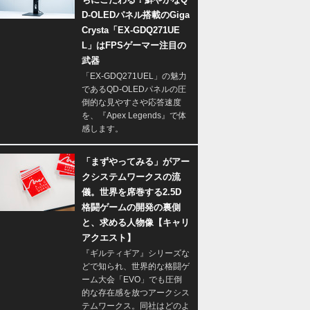
D-OLEDパネル搭載のGiga
Crysta「EX-GDQ271UE
L」はFPSゲーマー注目の
武器
「EX-GDQ271UEL」の魅力
であるQD-OLEDパネルの圧
倒的な見やすさや応答速度
を、『Apex Legends』で体
感します。
「まずやってみる」がアー
クシステムワークスの流
儀。世界を席巻する2.5D
格闘ゲームの開発の裏側
と、求める人物像【キャリ
アクエスト】
『ギルティギア』シリーズな
どで知られ、世界的な格闘ゲ
ーム大会「EVO」でも圧倒
的な存在感を放つアークシス
テムワークス。同社はどのよ