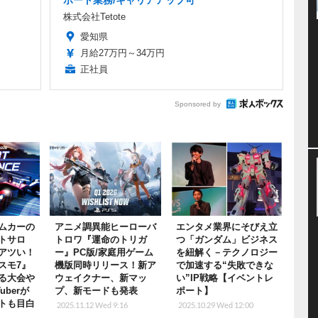
株式会社Tetote
愛知県
月給27万円～34万円
正社員
Sponsored by
ムカーの
アニメ調異能ヒーローバ
エンタメ業界にそびえ立
トサロ
トロワ『運命のトリガ
つ「ガンダム」ビジネス
アツい！
ー』PC版/家庭用ゲーム
を紐解く－テクノロジー
スモ7』
機版同時リリース！新ア
で加速する“失敗できな
る大会や
ウェイクナー、新マッ
い”IP戦略【イベントレ
berが
プ、新モードも発表
ポート】
トも目白
2025.11.12 Wed 9:16
2025.10.29 Wed 12:00