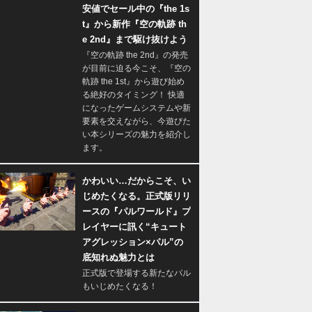
安値でセール中の『the 1s
t』から新作『空の軌跡 th
e 2nd』まで駆け抜けよう
『空の軌跡 the 2nd』の発売
が目前に迫る今こそ、『空の
軌跡 the 1st』から遊び始め
る絶好のタイミング！ 快適
になったゲームシステムや新
要素を交えながら、今遊びた
い本シリーズの魅力を紹介し
ます。
かわいい…だからこそ、い
じめたくなる。正式版リリ
ースの『パルワールド』プ
レイヤーに訊く“キュート
アグレッション×パル”の
底知れぬ魅力とは
正式版で登場する新たなパル
もいじめたくなる！