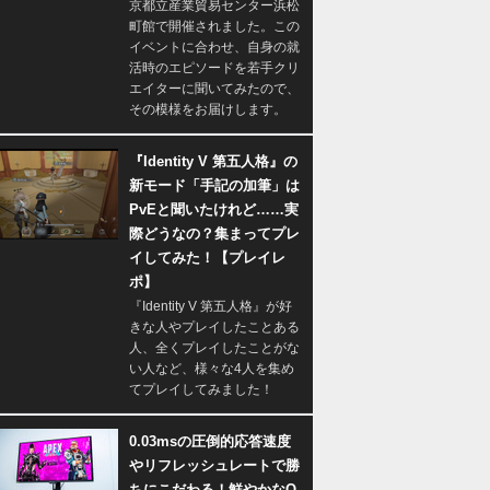
京都立産業貿易センター浜松
町館で開催されました。この
イベントに合わせ、自身の就
活時のエピソードを若手クリ
エイターに聞いてみたので、
その模様をお届けします。
『Identity V 第五人格』の
新モード「手記の加筆」は
PvEと聞いたけれど……実
際どうなの？集まってプレ
イしてみた！【プレイレ
ポ】
『Identity V 第五人格』が好
きな人やプレイしたことある
人、全くプレイしたことがな
い人など、様々な4人を集め
てプレイしてみました！
0.03msの圧倒的応答速度
やリフレッシュレートで勝
ちにこだわる！鮮やかなQ