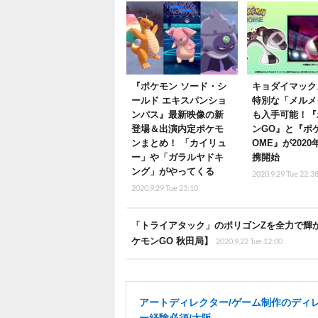
『ポケモン ソード・シ
キョダイマック
ールド エキスパンショ
特別な「メルメ
ンパス』最新映像の新
も入手可能！『
登場＆出演内定ポケモ
ンGO』と『ポ
ンまとめ！ 「カイリュ
OME』が202
ー」や「ガラルヤドキ
携開始
ング」がやってくる
2020.9.29 Tue 22:3
2020.9.29 Tue 23:10
「トライアタック」のポリゴンZを全力で輝
ケモンGO 秋田局】
2020.9.22 Tue 12:00
アートディレクター/ゲーム制作のディ
ー経験必須/大阪