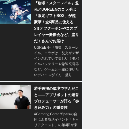
『崩壊：スターレイル』爻
光とUGREENのコラボは
「限定ギフトBOX」が超
豪華！全6商品に使える
5％オフクーポンやコスプ
レイヤー撮影会など、盛り
だくさんでお届け
UGREEN×『崩壊：スターレ
イル』コラボは、爻光がデザ
インされていて美しい！モバ
イルバッテリーや急速充電器
など、ゲームと一緒に使いた
いデバイスがてんこ盛り
若手抜擢の環境で学んだこ
と――アプリボットの運営
プロデューサーが語る「巻
き込み力」の重要性
4GamerとGame*Sparkの合
同による就活イベント「キャ
リアクエスト」の第4回が東