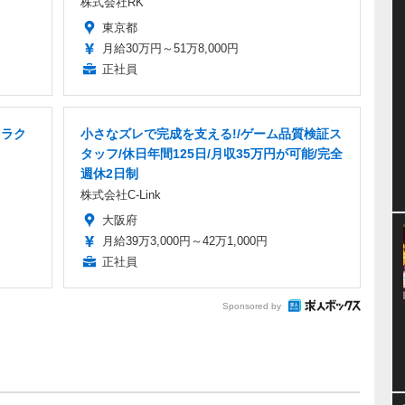
株式会社RK
東京都
月給30万円～51万8,000円
正社員
ャラク
小さなズレで完成を支える!/ゲーム品質検証ス
タッフ/休日年間125日/月収35万円が可能/完全
週休2日制
株式会社C-Link
大阪府
月給39万3,000円～42万1,000円
正社員
Sponsored by