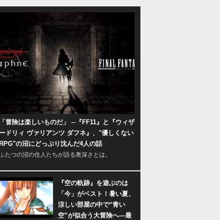
「冒険は楽しいものだ」 ─『FF11』と『ウィザ
ードリィ ヴァリアンツ ダフネ』、"優しくない
RPG"の沼にどっぷり沈んだ4人の話
ふたつの沼の住人たちが語る奥深さとは。
『空の軌跡』を遊ぶのは
「今」がベスト！暑い夏、
涼しい部屋の中で“青い
空”が似合う大冒険へ―最