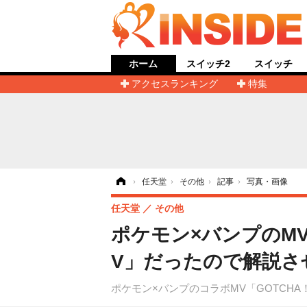
ホーム
スイッチ2
スイッチ
アクセスランキング
特集
ホーム
›
任天堂
›
その他
›
記事
›
写真・画像
任天堂
その他
ポケモン×バンプのM
V」だったので解説さ
ポケモン×バンプのコラボMV「GOTCH