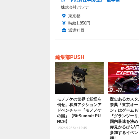
株式会社パソナ
東京都
時給1,850円
派遣社員
編集部PUSH
モノノケの世界で妖怪を
歴史あるカスタ
倒せ。和風アクションア
祭典「東京オー
ドベンチャー『モノノケ
ン」はゲームも
の国』【BitSummit PU
『グランツーリ
NCH】
国内最速を決め
赤見かるびらVTu
2026.5.23 Sat 12:45
参加するイベン
押し