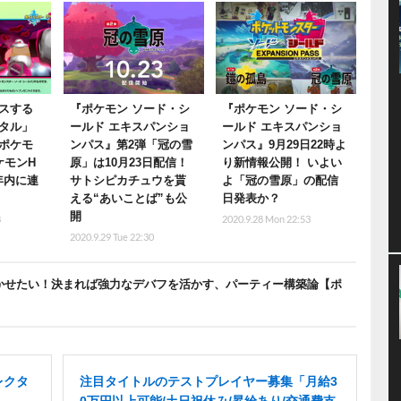
スする
『ポケモン ソード・シ
『ポケモン ソード・シ
タル」
ールド エキスパンショ
ールド エキスパンショ
ポケモ
ンパス』第2弾「冠の雪
ンパス』9月29日22時よ
ケモンH
原」は10月23日配信！
り新情報公開！ いよい
0年内に連
サトシピカチュウを貰
よ「冠の雪原」の配信
える“あいことば”も公
日発表か？
開
8
2020.9.28 Mon 22:53
2020.9.29 Tue 22:30
かせたい！決まれば強力なデバフを活かす、パーティー構築論【ポ
レクタ
注目タイトルのテストプレイヤー募集「月給3
0万円以上可能/土日祝休み/昇給あり/交通費支