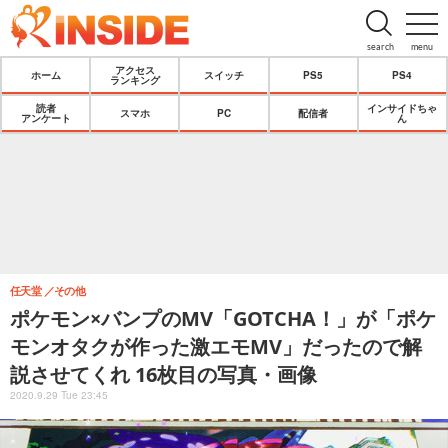
search
menu
アクセス
ホーム
スイッチ
PS5
PS4
ランキング
読者
インサイドちゃ
スマホ
PC
配信者
アンケート
ん
任天堂
その他
ポケモン×バンプのMV「GOTCHA！」が「ポケ
モンオタクが作った激エモMV」だったので解
説させてくれ 16枚目の写真・画像
2020.9.29 Tue 23:45