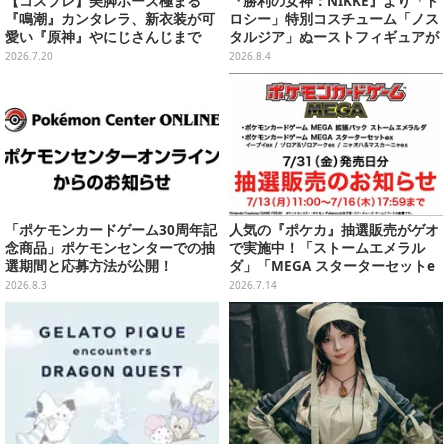
【コスプレ】美脚ポーズ極まる
『勝利の女神：NIKKE』より「ド
『鳴潮』カンタレラ、新衣装が可
ロシー」特別コスチューム「ノス
愛い『原神』やにじさんじまで
タルジア」ぬーストフィギュアが
「アコスタ池袋」美麗レイヤー11
再登場！セクシー&キュートに蓋
2026.7.20
2026.8.4
選【写真50枚】
を押さえてくれる
「ポケモンカードゲーム30周年記
人気の『ポケカ』抽選販売がゲオ
念商品」ポケモンセンターでの抽
で実施中！「ストームエメラル
選期間と応募方法が公開！
ダ」「MEGA スターターセットe
x」各種の全4商品
2026.8.3
2026.7.14