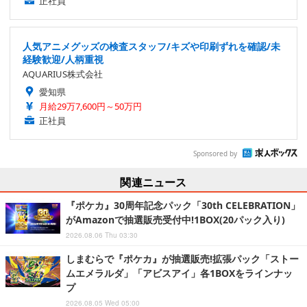
正社員
人気アニメグッズの検査スタッフ/キズや印刷ずれを確認/未
経験歓迎/人柄重視
AQUARIUS株式会社
愛知県
月給29万7,600円～50万円
正社員
Sponsored by
関連ニュース
『ポケカ』30周年記念パック「30th CELEBRATION」
がAmazonで抽選販売受付中!1BOX(20パック入り)
2026.08.06 Thu 03:30
しまむらで『ポケカ』が抽選販売!拡張パック「ストー
ムエメラルダ」「アビスアイ」各1BOXをラインナッ
プ
2026.08.05 Wed 05:00