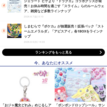
ジェラート ピケより『ドラクエ』コラボグッズが発
売！お休み時間を過ごす「スライム」らのルームウェ
ア、雑貨など多数ラインナップ
2026.8.7(金) 0:10
しまむらで『ポケカ』が抽選販売！拡張パック「スト
ームエメラルダ」「アビスアイ」各1BOXをラインナ
ップ
2026.8.5(水) 14:00
ランキングをもっと見る
今、あなたにオススメ
「おジャ魔女どれみ」めじるしア
「ボンボンドロップシール」サン