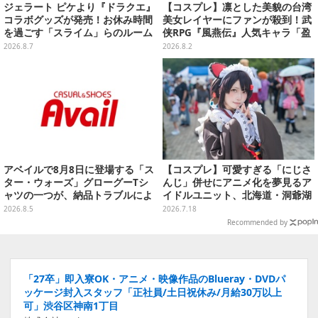
ジェラート ピケより『ドラクエ』
【コスプレ】凛とした美貌の台湾
コラボグッズが発売！お休み時間
美女レイヤーにファンが殺到！武
を過ごす「スライム」らのルーム
侠RPG『風燕伝』人気キャラ「盈
ウェア、雑貨など多数ラインナッ
盈」を完璧に再現して会場を沸か
2026.8.7
2026.8.2
プ
せる【写真19枚】
アベイルで8月8日に登場する「ス
【コスプレ】可愛すぎる「にじさ
ター・ウォーズ」グローグーTシ
んじ」併せにアニメ化を夢見るア
ャツの一つが、納品トラブルによ
イドルユニット、北海道・洞爺湖
り販売日変更へ
に花開く可憐なレイヤー10選【写
2026.8.5
2026.7.18
真46枚】
Recommended by
「27卒」即入寮OK・アニメ・映像作品のBlueray・DVDパ
ッケージ封入スタッフ「正社員/土日祝休み/月給30万以上
可」渋谷区神南1丁目