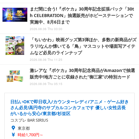
まだ間に合う!『ポケカ』30周年記念拡張パック「30t
h CELEBRATION」抽選販売がホビーステーションで
実施中、8月6日まで
2026.08.06 Thu 03:00
「ちいかわ」映画グッズ第3弾ほか、多数の新商品がズ
ラリ!なんか懐いてる「鳥」マスコットや場面写アイテ
ムなど必見のラインナップ
2026.08.06 Thu 11:25
激レアな『ポケカ』30周年記念商品がAmazonで抽選
販売中!地方ごとに収録された“御三家”の特別カード
2026.08.06 Thu 05:15
日払いOKで即日収入/カウンターレディ/アニメ・ゲーム好き
さん必見!高円寺のサブカルコンカフェです 優しい女性店長
がいるから安心/東京都/杉並区
コスプレ BAR SIRIUS
東京都
時給1,700円～