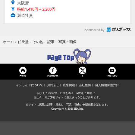
大阪府
時給1,410円～2,200円
派遣社員
Sponsored by
写真・画像
ホーム
›
任天堂
›
その他
›
記事
›
Home
Facebook
YouTube
X
インサイドについて
お問合せ
広告掲載
会社概要
個人情報保護方針
紹介した商品/サービスを購入、契約した場合に、
売上の一部が弊社サイトに還元されることがあります。
当サイトに掲載の記事・見出し・写真・画像の無断転載を禁じます。
Copyright © 2026 IID, Inc.