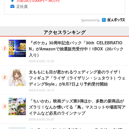
月給28万5,000円～36万円
正社員
Sponsored by
アクセスランキング
『ポケカ』30周年記念パック「30th CELEBRATIO
N」がAmazonで抽選販売受付中！1BOX（20パック
入り）
2026.8.6(木) 12:30
太ももにも目が惹かれるウェディング姿のライザ！
フィギュア「ライザ（ライザリン・シュタウト）ウェ
ディングStyle」が8月7日より予約受付開始
2026.8.6(木) 19:15
「ちいかわ」映画グッズ第3弾ほか、多数の新商品が
ズラリ！なんか懐いてる「鳥」マスコットや場面写ア
イテムなど必見のラインナップ
2026.8.6(木) 20:25