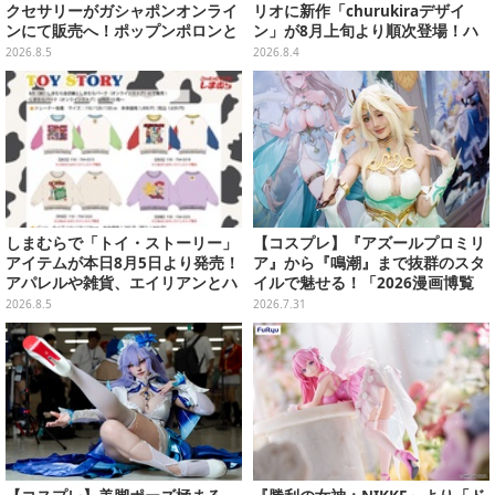
クセサリーがガシャポンオンライ
リオに新作「churukiraデザイ
ンにて販売へ！ポップンポロンと
ン」が8月上旬より順次登場！ハ
魔法玉の2連チャームなど全9種
ローキティ、はぴだんぶいなど全
2026.8.5
2026.8.4
8種類
しまむらで「トイ・ストーリー」
【コスプレ】『アズールプロミリ
アイテムが本日8月5日より発売！
ア』から『鳴潮』まで抜群のスタ
アパレルや雑貨、エイリアンとハ
イルで魅せる！「2026漫画博覧
ムのダイカットクッションなど盛
会」百花繚乱の台湾美女12選【写
2026.8.5
2026.7.31
りだくさん
真37枚】