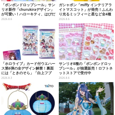
「ボンボンドロップシール」サン
ガシャポン「miffy インテリアラ
リオ新作「churukiraデザイン」
イトマスコット」が発売！ふんわ
が可愛い！ハローキティ、はぴだ
り光るミッフィーと星など全4種
んぶいなど全8種類が順次展開
ラインナップ
2026.8.6
2026.8.6
「ホロライブ」カード付ウエハー
サンリオ8種の「ボンボンドロッ
ス第6弾の全デザイン解禁！裏面
プシール」が抽選販売！ロフトネ
には「ときのそら」「白上フブ
ットストアで受付中
キ」ら30名の手書きメッセージ入
2026.8.3
2026.8.6
り