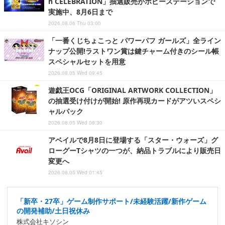
h CELEBRATION」抽選販売がホビーステーションで
実施中、8月6日まで
2026.08.06 Thu 03:00
「一番くじちょこっと パワーパフ ガールズ」全ライン
ナップ公開!ラストワン賞は鍵チャーム付きのシール帳
スペシャルセットを用意
2026.08.05 Wed 09:45
遊戯王OCG「ORIGINAL ARTWORK COLLECTION」
の抽選受け付けが開始! 原作再現カードがアツいスペシ
ャルパック
2026.08.05 Wed 08:30
アベイルで8月8日に登場する「スター・ウォーズ」グ
ローグーTシャツの一つが、納品トラブルにより販売日
変更へ
2026.08.05 Wed 01:45
「新卒・27卒」ゲーム制作サポート/未経験活躍/新作ゲーム
の開発補助/土日祝休み
株式会社キソシン