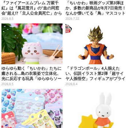
『ファイアーエムブレム 万紫千
「ちいかわ」映画グッズ第3弾ほ
紅』は『風花雪月』の“血の同窓
か、多数の新商品が8月7日発売！
会”超え!?「主人公全員死亡」から
なんか懐いてる「鳥」マスコット
始まる物語は、様々なシリーズ作
や場面写アイテムなど必見のライ
2026.8.5
2026.7.22
を想起させる
ンナップ
ゆらゆら動く「ちいかわ」たちに
「ドラゴンボール」4人揃えた
癒される…島の衣装姿で立体化、
い、伝説イラスト第2弾「超サイ
光に反応する玩具「ゆらゆらソー
ヤ人孫悟空」フィギュアがプライ
ラー」全8種が全国アミューズメ
ズ展開！ビッグサイズの「筋斗
2026.8.5
2026.8.4
ント施設にて展開
雲」エアぐるみも