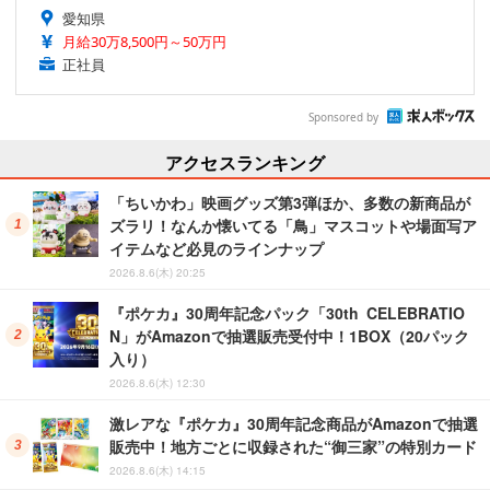
愛知県
月給30万8,500円～50万円
正社員
Sponsored by
アクセスランキング
「ちいかわ」映画グッズ第3弾ほか、多数の新商品が
ズラリ！なんか懐いてる「鳥」マスコットや場面写ア
イテムなど必見のラインナップ
2026.8.6(木) 20:25
『ポケカ』30周年記念パック「30th CELEBRATIO
N」がAmazonで抽選販売受付中！1BOX（20パック
入り）
2026.8.6(木) 12:30
激レアな『ポケカ』30周年記念商品がAmazonで抽選
販売中！地方ごとに収録された“御三家”の特別カード
2026.8.6(木) 14:15