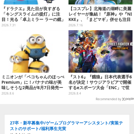
『ドラクエ』見た目が良すぎる
【コスプレ】北海道の湖畔に美麗
「キングスライムの提灯」に注
レイヤーが集結！『原神』や『NI
目！光る「卓上ミラー ラーの鏡」
KKE』、「まどマギ」併せも注目
ほか6プライズが8月順次展開
の美女たち11選【写真51枚】
2026.7.31
2026.7.16
ミニオンが「ペコちゃんのほっぺ
『スト6』『餓狼』日本代表選手6
Premium」に！バナナの味が美
名が決定！サウジアラビアで開催
味しそうな2商品が8月7日発売ー
するeスポーツ大会「ENC」で世
可愛いパッケージも必見
界に挑む
2026.8.6
2026.8.4
Recommended by
27卒・新卒募集中/ゲームプログラマーアシスタント/実装テ
ストのサポート/福利厚生充実