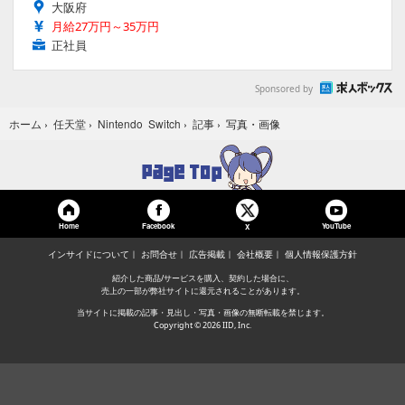
大阪府
月給27万円～35万円
正社員
Sponsored by
写真・画像
ホーム
›
任天堂
›
Nintendo Switch
›
記事
›
Home
Facebook
YouTube
X
インサイドについて
お問合せ
広告掲載
会社概要
個人情報保護方針
紹介した商品/サービスを購入、契約した場合に、
売上の一部が弊社サイトに還元されることがあります。
当サイトに掲載の記事・見出し・写真・画像の無断転載を禁じます。
Copyright © 2026 IID, Inc.