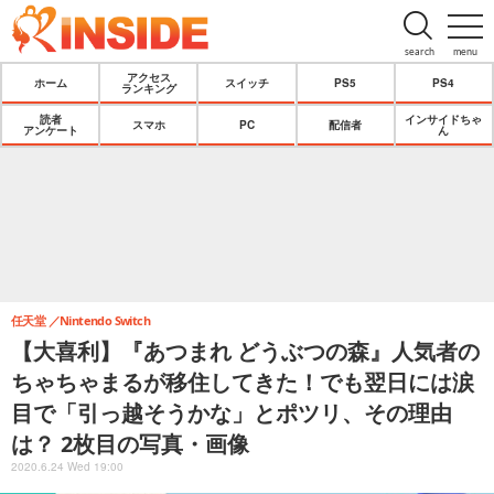
search
menu
アクセス
ホーム
スイッチ
PS5
PS4
ランキング
読者
インサイドちゃ
スマホ
PC
配信者
アンケート
ん
任天堂
Nintendo Switch
【大喜利】『あつまれ どうぶつの森』人気者の
ちゃちゃまるが移住してきた！でも翌日には涙
目で「引っ越そうかな」とポツリ、その理由
は？ 2枚目の写真・画像
2020.6.24 Wed 19:00