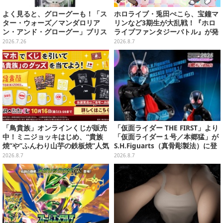
よく見ると、グローグーも！「ス
ホロライブ・兎田ぺこら、宝鐘マ
ター・ウォーズ／マンダロリア
リンなど3期生が大乱戦！『ホロ
ン・アンド・グローグー」ブリス
ライブファンタジーバトル』が発
ターチャームコレクションがガシ
売ーお馴染みの語録が装備
2026.7.26
2026.8.7
ャポンに登場
に、“ニセ3期生”とのバトルもあ
る
「鳥貴族」オンラインくじが販売
「仮面ライダー THE FIRST」より
中！ミニジョッキはじめ、“貴族
「仮面ライダー１号／本郷猛」が
焼”や”ふんわり山芋の鉄板焼”人気
S.H.Figuarts（真骨彫製法）に登
メニューTシャツなどラインナッ
場！8月18日より予約受付開始
2026.8.7
2026.8.7
プ