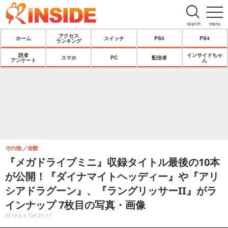
search
menu
アクセス
ホーム
スイッチ
PS5
PS4
ランキング
読者
インサイドちゃ
スマホ
PC
配信者
アンケート
ん
その他
全般
『メガドライブミニ』収録タイトル最後の10本
が公開！『ダイナマイトヘッディー』や『アリ
シアドラグーン』、『ラングリッサーII』がラ
インナップ 7枚目の写真・画像
2019.6.4 Tue 21:17