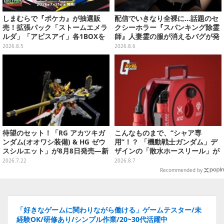
しまむらで『ポケカ』が抽選販
配信でいきなり全裸に…話題のセ
売！拡張パック「ストームエメラ
クシーホラー『スパンキング除霊
ルダ」「アビスアイ」各1BOXを
師』人妻霊の服が消えるバグが発
ラインナップ
生。「丸裸になる現象を泣きなが
2026.8.5
2026.8.6
ら修正しました」と現在はアプデ
済み
待望のセット！「RG アカツキガ
こんなものまで、“シャア専
ンダム(オオワシ装備) & HG ゼウ
用”！？ 「機動戦士ガンダム」デ
スシルエット」が8月8日発売―新
ザインの「散水ホースリール」が
規造形の股関節強化パーツも付属
予約開始ーあえて存在感を放つ赤
2026.7.22
2026.8.7
さ
Recommended by
「好きなゲームに関わりながら働ける」ゲームテスター/未
経験OK/研修あり/シンプル作業/20~30代活躍中