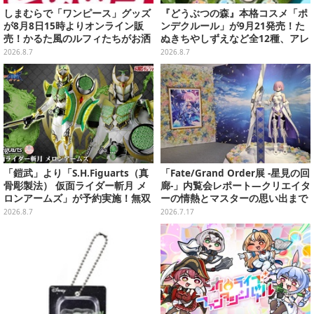
しまむらで「ワンピース」グッズ
『どうぶつの森』本格コスメ「ポ
が8月8日15時よりオンライン販
ンデクルール」が9月21発売！た
売！かるた風のルフィたちがお洒
ぬきちやしずえなど全12種、アレ
落なバッグや、チョッパーが可愛
ンジできるリアクションシールも
2026.8.7
2026.8.7
いサンダルも
付属
「鎧武」より「S.H.Figuarts（真
「Fate/Grand Order展 -星見の回
骨彫製法） 仮面ライダー斬月 メ
廊-」内覧会レポート―クリエイタ
ロンアームズ」が予約実施！無双
ーの情熱とマスターの思い出まで
セイバー、メロンディフェンダー
見どころ満載
2026.8.7
2026.7.17
が付属