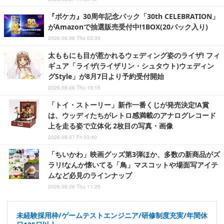
『ポケカ』30周年記念パック「30th CELEBRATION」
がAmazonで抽選販売受付中!1BOX(20パック入り)
2026.08.06 Thu 03:30
太ももにも目が惹かれるウェディング姿のライザ! フィ
ギュア「ライザ(ライザリン・シュタウト)ウェディン
グStyle」が8月7日より予約受付開始
2026.08.06 Thu 10:15
「トイ・ストーリー」新作一番くじが発売決定!A賞
は、ウッディたちがレトロ感満載のアナログレコード
上を走る姿で立体化 2枚目の写真・画像
2026.08.07 Fri 03:40
「ちいかわ」映画グッズ第3弾ほか、多数の新商品がズ
ラリ!なんか懐いてる「鳥」マスコットや場面写アイテ
ムなど必見のラインナップ
2026.08.06 Thu 11:25
未経験採用枠/ゲームテストエンジニア/研修制度充実/年間休