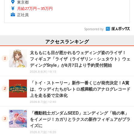
東京都
月給27万円～35万円
正社員
Sponsored by
アクセスランキング
太ももにも目が惹かれるウェディング姿のライザ！
フィギュア「ライザ（ライザリン・シュタウト）ウェ
ディングStyle」が8月7日より予約受付開始
2026.8.6(木) 19:15
「トイ・ストーリー」新作一番くじが発売決定！A賞
は、ウッディたちがレトロ感満載のアナログレコード
上を走る姿で立体化
2026.8.7(金) 12:40
「機動戦士ガンダムSEED」エンディング「暁の車」
をイメージ！カガリとラクスの新作フィギュアがプラ
イズに
2026.8.7(金) 16:20