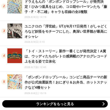
ドラえもんの「ボンボンドロップシール」が発売決
定！ひみつ道具をはじめ、コロ助やパーマンたち「藤
子・F・不二雄」キャラも収録の全2種類
2026.8.9(日) 14:15
ユニクロの「浮世絵」UTが8月17日発売！がしゃどく
ろなど妖怪をモチーフにした、奥深い世界観が最高に
オシャレ
2026.8.9(日) 0:10
「トイ・ストーリー」新作一番くじが発売決定！A賞
は、ウッディたちがレトロ感満載のアナログレコード
上を走る姿で立体化
2026.8.7(金) 12:40
「ボンボンドロップシール」コンビニ商品テーマの新
作が公式抽選販売！おにぎり＆お弁当、ホットスナッ
クなど4種セット
2026.8.8(土) 13:15
ランキングをもっと見る