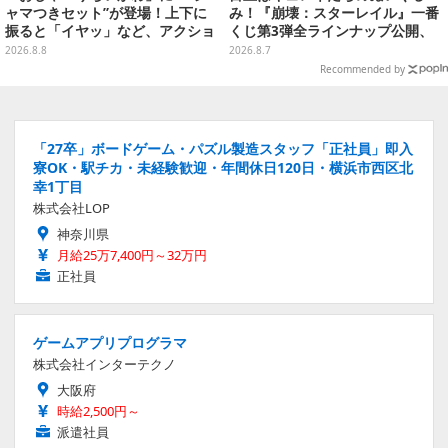
ャマつきセット”が登場！上下に
み！『崩壊：スターレイル』一番
振ると「イヤッ」など、アクショ
くじ第3弾全ラインナップ公開、
ンに応じて喋ってくれる
美麗ビジュアルのアクリルボード
2026.8.8
2026.8.7
など用意
Recommended by
「27卒」ボードゲーム・パズル製造スタッフ「正社員」即入
寮OK・駅チカ・未経験歓迎・年間休日120日・横浜市西区北
幸1丁目
株式会社LOP
神奈川県
月給25万7,400円～32万円
正社員
ゲームアプリプログラマ
株式会社インターテクノ
大阪府
時給2,500円～
派遣社員