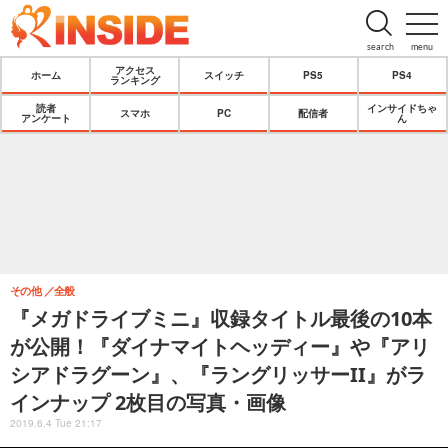
search
menu
アクセス
ホーム
スイッチ
PS5
PS4
ランキング
読者
インサイドちゃ
スマホ
PC
配信者
アンケート
ん
その他
全般
『メガドライブミニ』収録タイトル最後の10本
が公開！『ダイナマイトヘッディー』や『アリ
シアドラグーン』、『ラングリッサーII』がラ
インナップ 2枚目の写真・画像
2019.6.4 Tue 21:17