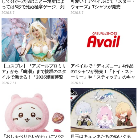
して分かった8のこと―場所によ
可愛い！アベイルにて「スター・
っては5秒で死ぬ極寒ゲージ、列
ウォーズ」Tシャツが発売
車は“ダイナミック途中下車”可能
2026.8.7
2026.8.7
など自由度高め
【コスプレ】『アズールプロミリ
アベイルで「ディズニー」4作品
ア』から『鳴潮』まで抜群のスタ
のTシャツが発売！「トイ・スト
イルで魅せる！「2026漫画博覧
ーリー」や「スティッチ」のキャ
会」百花繚乱の台湾美女12選【写
ラを刺しゅうでデザイン
2026.7.31
2026.8.7
真37枚】
「おしゃべりちいかわ」に“パジ
目玉はキュレネたちのぬいぐる