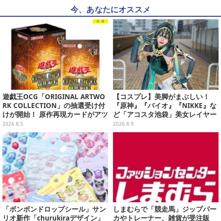
今、あなたにオススメ
遊戯王OCG「ORIGINAL ARTWO
【コスプレ】美脚がまぶしい！
RK COLLECTION」の抽選受け付
『原神』『バイオ』『NIKKE』な
けが開始！ 原作再現カードがアツ
ど「アコスタ池袋」美女レイヤー
いスペシャルパック
まとめ
2026.8.5
2026.8.9
「ボンボンドロップシール」サン
しまむらで「競走馬」ジップパー
リオ新作「churukiraデザイン」
カやトレーナー、雑貨が受注販