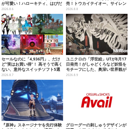
が可愛い！ハローキティ、はぴだ
売！トウカイテイオー、サイレン
んぶいなど全8種類が順次展開
ススズカなど名馬をデザイン
2026.8.6
2026.8.8
セールなのに「4,936円」、だけ
ユニクロの「浮世絵」UTが8月17
ど“実はお買い得”！ 高そうで高く
日発売！がしゃどくろなど妖怪を
ない、意外なスイッチソフト5選
モチーフにした、奥深い世界観が
最高にオシャレ
2026.8.7
2026.8.9
『原神』スネージナヤを先行体験
グローグーの刺しゅうデザインが