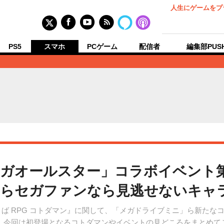
人生にゲームをプ
PS5
スマホ
PCゲーム
配信者
編集部PUS
ガオールスター」コラボイベント
」らセガファンなら見逃せないキャ
共闘ことば RPG コトダマン』に関して、「メガドライブミニ」ら新
。今回は初登場となるコトダマンやイベントの見どころをまとめて