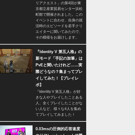
リアクエスト」の第4回が東
京都立産業貿易センター浜松
町館で開催されました。この
イベントに合わせ、自身の就
活時のエピソードを若手クリ
エイターに聞いてみたので、
その模様をお届けします。
『Identity V 第五人格』の
新モード「手記の加筆」は
PvEと聞いたけれど……実
際どうなの？集まってプレ
イしてみた！【プレイレ
ポ】
『Identity V 第五人格』が好
きな人やプレイしたことある
人、全くプレイしたことがな
い人など、様々な4人を集め
てプレイしてみました！
0.03msの圧倒的応答速度