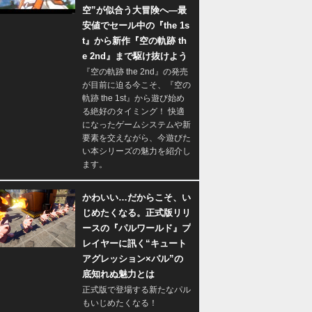
空”が似合う大冒険へ―最
安値でセール中の『the 1s
t』から新作『空の軌跡 th
e 2nd』まで駆け抜けよう
『空の軌跡 the 2nd』の発売
が目前に迫る今こそ、『空の
軌跡 the 1st』から遊び始め
る絶好のタイミング！ 快適
になったゲームシステムや新
要素を交えながら、今遊びた
い本シリーズの魅力を紹介し
ます。
かわいい…だからこそ、い
じめたくなる。正式版リリ
ースの『パルワールド』プ
レイヤーに訊く“キュート
アグレッション×パル”の
底知れぬ魅力とは
正式版で登場する新たなパル
もいじめたくなる！