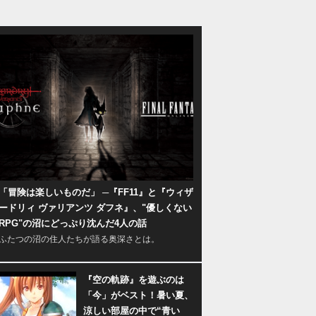
「冒険は楽しいものだ」 ─『FF11』と『ウィザ
ードリィ ヴァリアンツ ダフネ』、"優しくない
RPG"の沼にどっぷり沈んだ4人の話
ふたつの沼の住人たちが語る奥深さとは。
『空の軌跡』を遊ぶのは
「今」がベスト！暑い夏、
涼しい部屋の中で“青い