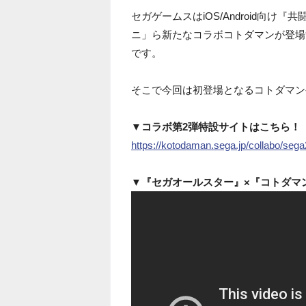
セガゲームスはiOS/Android向け
ニ」ら新たなコラボコトダマンが登場
です。
そこで今回は初登場となるコトダマン
▼コラボ第2弾特設サイトはこちら！
https://kotodaman.sega.jp/collabo/sega
▼『セガオールスター』×『コトダマン