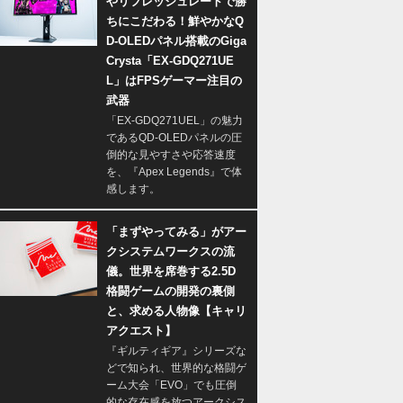
やリフレッシュレートで勝
ちにこだわる！鮮やかなQ
D-OLEDパネル搭載のGiga
Crysta「EX-GDQ271UE
L」はFPSゲーマー注目の
武器
「EX-GDQ271UEL」の魅力
であるQD-OLEDパネルの圧
倒的な見やすさや応答速度
を、『Apex Legends』で体
感します。
「まずやってみる」がアー
クシステムワークスの流
儀。世界を席巻する2.5D
格闘ゲームの開発の裏側
と、求める人物像【キャリ
アクエスト】
『ギルティギア』シリーズな
どで知られ、世界的な格闘ゲ
ーム大会「EVO」でも圧倒
的な存在感を放つアークシス