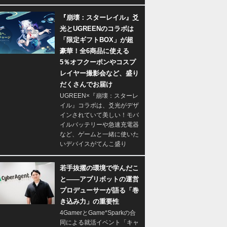
『崩壊：スターレイル』爻
光とUGREENのコラボは
「限定ギフトBOX」が超
豪華！全6商品に使える
5％オフクーポンやコスプ
レイヤー撮影会など、盛り
だくさんでお届け
UGREEN×『崩壊：スターレ
イル』コラボは、爻光がデザ
インされていて美しい！モバ
イルバッテリーや急速充電器
など、ゲームと一緒に使いた
いデバイスがてんこ盛り
若手抜擢の環境で学んだこ
と――アプリボットの運営
プロデューサーが語る「巻
き込み力」の重要性
4GamerとGame*Sparkの合
同による就活イベント「キャ