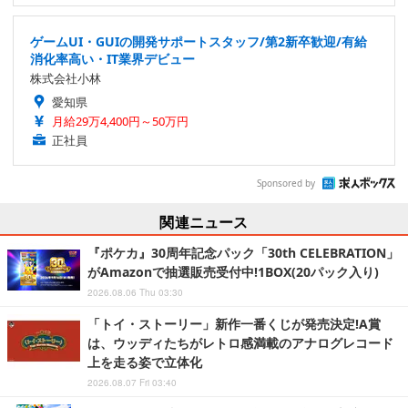
ゲームUI・GUIの開発サポートスタッフ/第2新卒歓迎/有給
消化率高い・IT業界デビュー
株式会社小林
愛知県
月給29万4,400円～50万円
正社員
Sponsored by
関連ニュース
『ポケカ』30周年記念パック「30th CELEBRATION」
がAmazonで抽選販売受付中!1BOX(20パック入り)
2026.08.06 Thu 03:30
「トイ・ストーリー」新作一番くじが発売決定!A賞
は、ウッディたちがレトロ感満載のアナログレコード
上を走る姿で立体化
2026.08.07 Fri 03:40