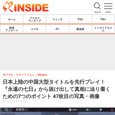
search
menu
アクセス
ホーム
スイッチ
PS5
PS4
ランキング
読者
インサイドちゃ
スマホ
PC
配信者
アンケート
ん
モバイル・スマートフォン
iPhone
日本上陸の中国大型タイトルを先行プレイ！
『永遠の七日』から抜け出して真相に辿り着く
ための7つのポイント 47枚目の写真・画像
2019.2.22 Fri 15:00