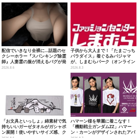
いできるグッズを用意
配信でいきなり全裸に…話題のセ
子供から大人まで！「たまごっち
クシーホラー『スパンキング除霊
パラダイス」着ぐるみパジャマ
師』人妻霊の服が消えるバグが発
が、しまむらパーク（オンライン
生。「丸裸になる現象を泣きなが
ストア）にて受注生産
2026.8.6
2026.8.3
ら修正しました」と現在はアプデ
済み
「お文具といっしょ」綿素材で気
ハマーン様を華麗に着こなす！
持ちいいガーゼタオルがガシャポ
「機動戦士ガンダムZZ」ハマー
ン展開！使いやすいサイズ感、ク
ン・カーンがデザインされたアパ
ールな和柄や可愛らしいお寿司な
レルが販売
2026.8.5
2026.8.7