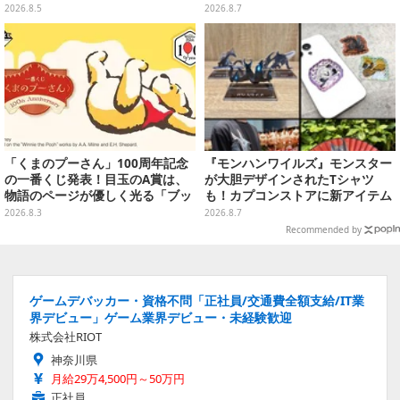
ムコレクション Vol.3」が予約
車は“ダイナミック途中下車”可能
2026.8.5
2026.8.7
開始
など自由度高め
「くまのプーさん」100周年記念
『モンハンワイルズ』モンスター
の一番くじ発表！目玉のA賞は、
が大胆デザインされたTシャツ
物語のページが優しく光る「ブッ
も！カプコンストアに新アイテム
クシェイプドライト」
が続々登場
2026.8.3
2026.8.7
Recommended by
ゲームデバッカー・資格不問「正社員/交通費全額支給/IT業
界デビュー」ゲーム業界デビュー・未経験歓迎
株式会社RIOT
神奈川県
月給29万4,500円～50万円
正社員