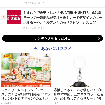
2026.8.7(金) 18:15
しまむらで販売された「HUNTER×HUNTER」G.I.編
テーマの一部商品が受注再販！カードデザインのキー
ホルダーや、キルアたちのセリフ付ソックスなど
2026.8.7(金) 11:00
ランキングをもっと見る
今、あなたにオススメ
ファミリーレストラン「デニー
応援してるチームが欲しい！プロ
ズ」のくじが8月22日発売！“アメ
野球12球団、公式マスコットたち
リカンレトロデザイン”のエナメ
の「めじるしアクセサリー」が8
ルバッグやTシャツなど、日常使
月第2週より再販
2026.8.4
2026.8.3