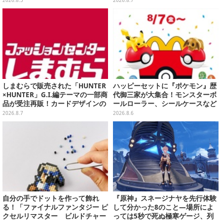
ど全4種
しまむらで販売された「HUNTER
ハッピーセットに『ポケモン』歴
×HUNTER」G.I.編テーマの一部商
代御三家が大集合！モンスターボ
品が受注再販！カードデザインの
ールローラー、シールケースなど
キーホルダーや、キルアたちのセ
全12種
2026.8.7
2026.8.6
リフ付ソックスなど
自分の手でドットを作って飾れ
『原神』スネージナヤを先行体験
る！「ファイナルファンタジー ピ
して分かった8のこと―場所によ
クセルリマスター ビルドチャー
っては5秒で死ぬ極寒ゲージ、列