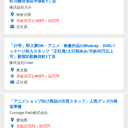
K/川崎市幸区中幸町1丁目
株式会社大斗
神奈川県
月給25万2,100円～32万円
正社員
「27卒」即入寮OK・アニメ・映像作品のBlueray・DVDパ
ッケージ封入スタッフ「正社員/土日祝休み/月給30万以上
可」新宿区歌舞伎町1丁目
株式会社Creer
東京都
月給25万2,400円～32万円
正社員
「アニメショップ向け商品の出荷スタッフ」人気グッズの発
送準備
Courage Path株式会社
愛知県
月給27万円～35万円