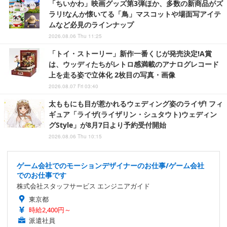
「ちいかわ」映画グッズ第3弾ほか、多数の新商品がズ
ラリ!なんか懐いてる「鳥」マスコットや場面写アイテ
ムなど必見のラインナップ
2026.08.06 Thu 11:25
「トイ・ストーリー」新作一番くじが発売決定!A賞
は、ウッディたちがレトロ感満載のアナログレコード
上を走る姿で立体化 2枚目の写真・画像
2026.08.07 Fri 03:40
太ももにも目が惹かれるウェディング姿のライザ! フィ
ギュア「ライザ(ライザリン・シュタウト)ウェディン
グStyle」が8月7日より予約受付開始
2026.08.06 Thu 10:15
ゲーム会社でのモーションデザイナーのお仕事/ゲーム会社
でのお仕事です
株式会社スタッフサービス エンジニアガイド
東京都
時給2,400円～
派遣社員