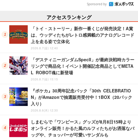
Sponsored by
アクセスランキング
「トイ・ストーリー」新作一番くじが発売決定！A賞
は、ウッディたちがレトロ感満載のアナログレコード
上を走る姿で立体化
2026.8.7(金) 12:40
「デスティニーガンダムSpecII」が最終決戦時カラー
リングで商品化！イベント開催記念商品としてMETA
L ROBOT魂に新登場
2026.8.7(金) 15:15
『ポケカ』30周年記念パック「30th CELEBRATIO
N」がAmazonで抽選販売受付中！1BOX（20パック
入り）
2026.8.6(木) 12:30
しまむらで「ワンピース」グッズが8月8日15時より
オンライン販売！かるた風のルフィたちがお洒落なバ
ッグや、チョッパーが可愛いサンダルも