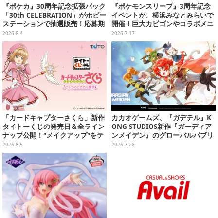
『ポケカ』30周年記念拡張パック
『ポケモンスリープ』3周年記念
「30th CELEBRATION」がホビー
イベントが、横浜みなとみらいで
ステーションで抽選販売！応募期
開催！巨大カビゴンやコラボメニ
間は8月6日23時59分まで
ューなど限定企画がいっぱい
2026.8.4
2026.7.17
「カードキャプターさくら」新作
カカオゲームズ、『ガデテル』K
タイトーくじの発売日＆全ライン
ONG STUDIOS新作『ガーディア
ナップ公開！"メイクアップ"をテ
ンメイデン』のグローバルパブリ
ーマに、日常でも使いたくなるア
ッシング契約を締結―2026年内リ
2026.8.5
2026.7.28
イテムがズラリ
リースを目指す