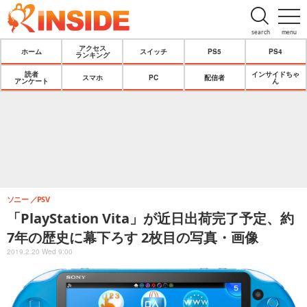
search
menu
アクセス
ホーム
スイッチ
PS5
PS4
ランキング
読者
インサイドちゃ
スマホ
PC
配信者
アンケート
ん
ソニー
PSV
「PlayStation Vita」が近日出荷完了予定、約
7年の歴史に幕下ろす 2枚目の写真・画像
2019.2.20 Wed 9:00