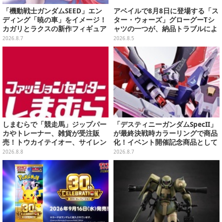
「機動戦士ガンダムSEED」エン
アベイルで8月8日に登場する「ス
ディング「暁の車」をイメージ！
ター・ウォーズ」グローグーTシ
カガリとラクスの新作フィギュア
ャツの一つが、納品トラブルによ
がプライズに
り販売日変更へ
2026.8.7
2026.8.5
しまむらで「競走馬」ジップパー
「デスティニーガンダムSpecII」
カやトレーナー、雑貨が受注販
が最終決戦時カラーリングで商品
売！トウカイテイオー、サイレン
化！イベント開催記念商品として
ススズカなど名馬をデザイン
METAL ROBOT魂に新登場
2026.8.8
2026.8.7