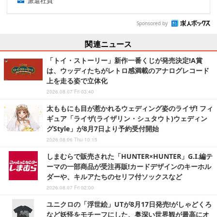
派遣社員
Sponsored by
関連ニュース
「トイ・ストーリー」新作一番くじが発売決定!A賞
は、ウッディたちがレトロ感満載のアナログレコード
上を走る姿で立体化
2026.08.07 Fri 03:40
太ももにも目が惹かれるウェディング姿のライザ! フィ
ギュア「ライザ(ライザリン・シュタウト)ウェディン
グStyle」が8月7日より予約受付開始
2026.08.06 Thu 10:15
しまむらで販売された「HUNTER×HUNTER」G.I.編テ
ーマの一部商品が受注再販!カードデザインのキーホル
ダーや、キルアたちのセリフ付ソックスなど
2026.08.07 Fri 02:00
ユニクロの「浮世絵」UTが8月17日発売!がしゃどくろ
など妖怪をモチーフにした、奥深い世界観が最高にオ