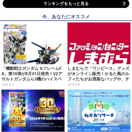
ランキングをもっと見る
今、あなたにオススメ
「機動戦士ガンダム GフレームF
しまむらで「ワンピース」グッズ
A」第10弾が8月31日発売！V2ア
がオンライン販売！かるた風のル
サルトガンダムら3機のハイスペ
フィたちがお洒落なバッグや、チ
ック可動フィギュア
ョッパーが可愛いサンダルも
2026.8.3
2026.8.8