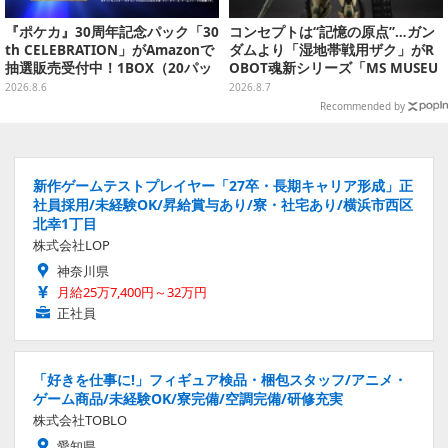
『ポケカ』30周年記念パック「30
コンセプトは“記憶の原点”…ガン
th CELEBRATION」がAmazonで
ダムより「湿地帯戦用ザク」がR
抽選販売受付中！1BOX（20パッ
OBOT魂新シリーズ「MS MUSEU
ク入り）
M」で商品化！博物館イメージの
2026.8.6
2026.8.7
ベースも注目
Recommended by
新作ゲームテストプレイヤー「27卒・長期キャリア形成」正
社員採用/未経験OK/昇給賞与あり/寮・社宅あり/横浜市西区
北幸1丁目
株式会社LOP
神奈川県
月給25万7,400円～32万円
正社員
「好きを仕事に!」フィギュア検品・梱包スタッフ/アニメ・
ゲーム商品/未経験OK/寮完備/空調完備/研修充実
株式会社TOBLO
愛知県