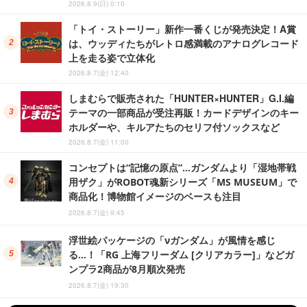
2026.8.9(日) 0:10
「トイ・ストーリー」新作一番くじが発売決定！A賞
は、ウッディたちがレトロ感満載のアナログレコード
上を走る姿で立体化
2026.8.7(金) 12:40
しまむらで販売された「HUNTER×HUNTER」G.I.編
テーマの一部商品が受注再販！カードデザインのキー
ホルダーや、キルアたちのセリフ付ソックスなど
2026.8.7(金) 11:00
コンセプトは“記憶の原点”…ガンダムより「湿地帯戦
用ザク」がROBOT魂新シリーズ「MS MUSEUM」で
商品化！博物館イメージのベースも注目
2026.8.7(金) 9:45
浮世絵パッケージの「νガンダム」が風情を感じ
る…！「RG 上海フリーダム [クリアカラー]」などガ
ンプラ2商品が8月順次発売
2026.8.7(金) 19:30