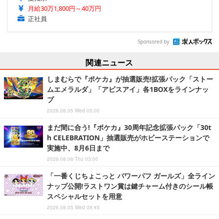
月給30万1,800円～40万円
正社員
Sponsored by
関連ニュース
しまむらで『ポケカ』が抽選販売!拡張パック「ストー
ムエメラルダ」「アビスアイ」各1BOXをラインナッ
プ
2026.08.05 Wed 05:00
まだ間に合う!『ポケカ』30周年記念拡張パック「30t
h CELEBRATION」抽選販売がホビーステーションで
実施中、8月6日まで
2026.08.06 Thu 03:00
「一番くじちょこっと パワーパフ ガールズ」全ライン
ナップ公開!ラストワン賞は鍵チャーム付きのシール帳
スペシャルセットを用意
2026.08.05 Wed 09:45