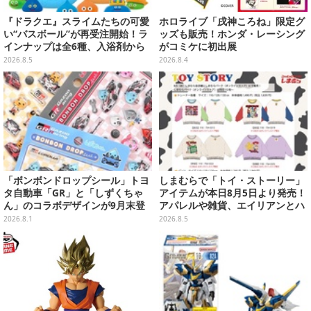
『ドラクエ』スライムたちの可愛
ホロライブ「戌神ころね」限定グ
い“バスボール”が再受注開始！ラ
ッズも販売！ホンダ・レーシング
インナップは全6種、入浴剤から
がコミケに初出展
モンスターのフィギュアが出てく
2026.8.5
2026.8.4
る
「ボンボンドロップシール」トヨ
しまむらで「トイ・ストーリー」
タ自動車「GR」と「しずくちゃ
アイテムが本日8月5日より発売！
ん」のコラボデザインが9月末登
アパレルや雑貨、エイリアンとハ
場！くま吉らも描かれた全4柄
ムのダイカットクッションなど盛
2026.8.1
2026.8.5
りだくさん