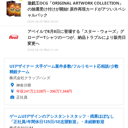
遊戯王OCG「ORIGINAL ARTWORK COLLECTION」
の抽選受け付けが開始! 原作再現カードがアツいスペシ
ャルパック
2026.08.05 Wed 08:30
アベイルで8月8日に登場する「スター・ウォーズ」グ
ローグーTシャツの一つが、納品トラブルにより販売日
変更へ
2026.08.05 Wed 01:45
UIデザイナー 大手ゲーム案件多数/フルリモート応相談/少数
精鋭チーム
株式会社クラップハンズ
神奈川県
年収241万2,528円～396万7,344円
正社員
ゲームUIデザインのアシスタントスタッフ・残業ほぼなし
「正社員/年間休日125日/SE志望歓迎」・未経験歓迎
株式会社GUM