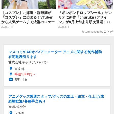
【コスプレ】北海道・洞爺湖が
「ボンボンドロップシール」サン
「コスプレ」に染まる！VTuber
リオに新作「churukiraデザイ
から人気ゲームまで抜群のロケー
ン」が8月上旬より順次登場！ハ
ションも必見な美女レイヤー10選
ローキティ、はぴだんぶいなど全
2026.7.11
2026.8.4
【写真45枚】
8種類
Recommended by
マスコミ/CADオペ/アニメーター アニメに関する制作補助
在宅勤務有ります
株式会社キャリアジャパン
東京都
時給1,800円～
契約社員
アニメグッズ製造スタッフ/グッズの加工・組立・仕上げ/未
経験歓迎/各種手当あり
Yts株式会社
大阪府