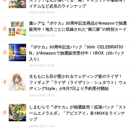
イテムなど必見のラインナップ
2026.8.6(木) 20:25
激レアな『ポケカ』30周年記念商品がAmazonで抽選
販売中！地方ごとに収録された“御三家”の特別カード
2026.8.6(木) 14:15
『ポケカ』30周年記念パック「30th CELEBRATIO
N」がAmazonで抽選販売受付中！1BOX（20パック
入り）
2026.8.6(木) 12:30
太ももにも目が惹かれるウェディング姿のライザ！
フィギュア「ライザ（ライザリン・シュタウト）ウェ
ディングStyle」が8月7日より予約受付開始
2026.8.6(木) 19:15
しまむらで『ポケカ』が抽選販売！拡張パック「スト
ームエメラルダ」「アビスアイ」各1BOXをラインナ
ップ
2026.8.5(水) 14:00