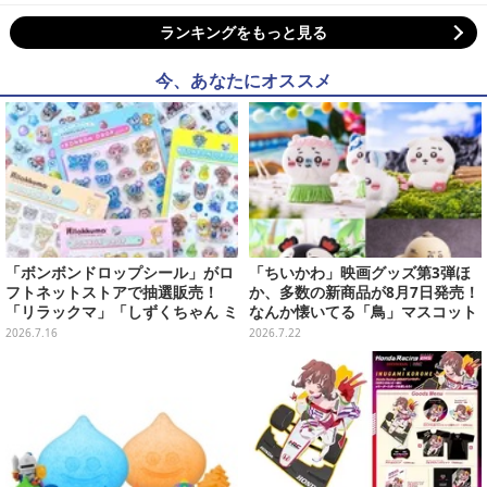
ランキングをもっと見る
今、あなたにオススメ
「ボンボンドロップシール」がロ
「ちいかわ」映画グッズ第3弾ほ
フトネットストアで抽選販売！
か、多数の新商品が8月7日発売！
「リラックマ」「しずくちゃん ミ
なんか懐いてる「鳥」マスコット
ニ」など全12種をラインナップ
や場面写アイテムなど必見のライ
2026.7.16
2026.7.22
ンナップ