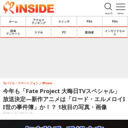
search
menu
アクセス
ホーム
スイッチ
PS5
PS4
ランキング
読者
インサイドちゃ
スマホ
PC
配信者
アンケート
ん
モバイル・スマートフォン
iPhone
今年も「Fate Project 大晦日TVスペシャル」
放送決定―新作アニメは「ロード・エルメロイI
I世の事件簿」か！？ 1枚目の写真・画像
2018.11.27 Tue 21:18