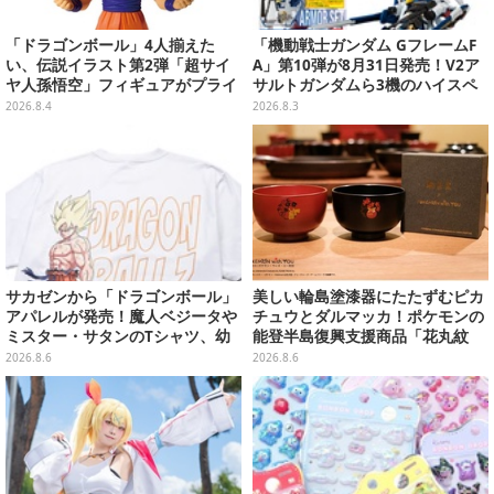
「ドラゴンボール」4人揃えた
「機動戦士ガンダム GフレームF
い、伝説イラスト第2弾「超サイ
A」第10弾が8月31日発売！V2ア
ヤ人孫悟空」フィギュアがプライ
サルトガンダムら3機のハイスペ
ズ展開！ビッグサイズの「筋斗
ック可動フィギュア
2026.8.4
2026.8.3
雲」エアぐるみも
サカゼンから「ドラゴンボール」
美しい輪島塗漆器にたたずむピカ
アパレルが発売！魔人ベジータや
チュウとダルマッカ！ポケモンの
ミスター・サタンのTシャツ、幼
能登半島復興支援商品「花丸紋
少期悟空のパーカーなど幅広いデ
椀」が8月8日発売
2026.8.6
2026.8.6
ザイン