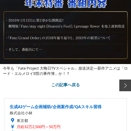
今年も「Fate Project 大晦日TVスペシャル」放送決定―新作アニメは「ロ
ード・エルメロイII世の事件簿」か！？
この記事へ戻る
生成AIゲーム企画補助/企画案作成/QAスキル習得
株式会社小林
東京都
月給32万2,500円～50万円