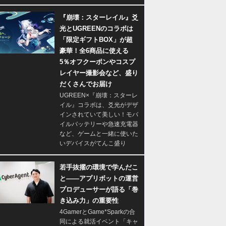
『崩壊：スターレイル』爻
光とUGREENのコラボは
「限定ギフトBOX」が超
豪華！全6商品に使える
5％オフクーポンやコスプ
レイヤー撮影会など、盛り
だくさんでお届け
UGREEN×『崩壊：スターレ
イル』コラボは、爻光がデザ
インされていて美しい！モバ
イルバッテリーや急速充電器
など、ゲームと一緒に使いた
いデバイスがてんこ盛り
若手抜擢の環境で学んだこ
と――アプリボットの運営
プロデューサーが語る「巻
き込み力」の重要性
4GamerとGame*Sparkの合
同による就活イベント「キャ