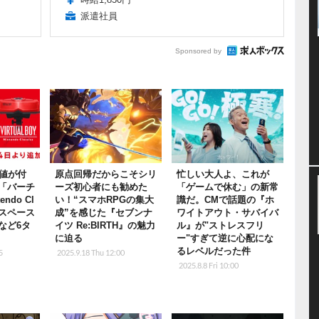
派遣社員
Sponsored by
レ値が付
原点回帰だからこそシリ
忙しい大人よ、これが
「バーチ
ーズ初心者にも勧めた
「ゲームで休む」の新常
ndo Cl
い！“スマホRPGの集大
識だ。CMで話題の『ホ
『スペース
成”を感じた『セブンナ
ワイトアウト・サバイバ
など6タ
イツ Re:BIRTH』の魅力
ル』が"ストレスフリ
に迫る
ー"すぎて逆に心配にな
るレベルだった件
5
2025.9.18 Thu 12:00
2025.8.8 Fri 10:00