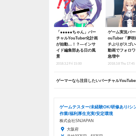
「●●●●●ちゃん」バー
ゲーム実況バー
チャルYouTuber化計画
ouTuber「夢
が始動…！？―インサ
チぶりがスゴい
イド編集部ある日の風
動画でフォロワ
景
急増中
2018.3.2 Fri 15:00
2018.3.8 Thu 17:45
ゲーマーなら注目したいバーチャルYouTub
ゲームテスター/未経験OK/研修あり/シ
作業/福利厚生充実/安定環境
株式会社SNJAPAN
大阪府