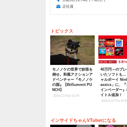
正社員
トピックス
モノノケの世界で妖怪を
40万円～のプ
倒せ。和風アクションア
いたソフトも…
ドベンチャー『モノノケ
ャルボーイ Ninte
の国』【BitSummit PU
assics」に、
NCH】
インベーダー』
イトル追加！
2026.5.23 Sat 12:45
2026.5.14 Thu 10:4
インサイドちゃんVTuberになる