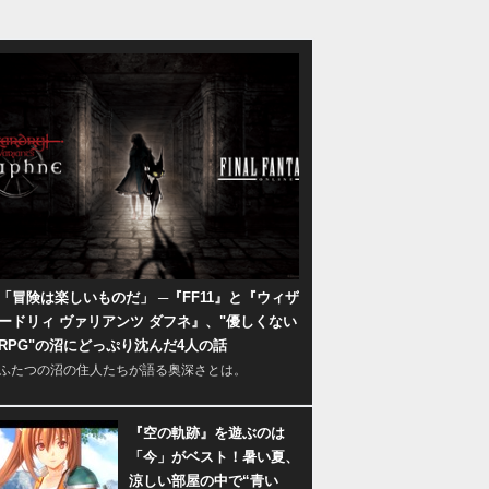
「冒険は楽しいものだ」 ─『FF11』と『ウィザ
ードリィ ヴァリアンツ ダフネ』、"優しくない
RPG"の沼にどっぷり沈んだ4人の話
ふたつの沼の住人たちが語る奥深さとは。
『空の軌跡』を遊ぶのは
「今」がベスト！暑い夏、
涼しい部屋の中で“青い