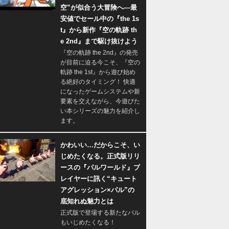
空”が似合う大冒険へ―最
安値でセール中の『the 1s
t』から新作『空の軌跡 th
e 2nd』まで駆け抜けよう
『空の軌跡 the 2nd』の発売
が目前に迫る今こそ、『空の
軌跡 the 1st』から遊び始め
る絶好のタイミング！ 快適
になったゲームシステムや新
要素を交えながら、今遊びた
い本シリーズの魅力を紹介し
ます。
かわいい…だからこそ、い
じめたくなる。正式版リリ
ースの『パルワールド』プ
レイヤーに訊く“キュート
アグレッション×パル”の
底知れぬ魅力とは
正式版で登場する新たなパル
もいじめたくなる！