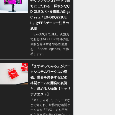
やリフレッシュレートで勝
ちにこだわる！鮮やかなQ
D-OLEDパネル搭載のGiga
Crysta「EX-GDQ271UE
L」はFPSゲーマー注目の
武器
「EX-GDQ271UEL」の魅力
であるQD-OLEDパネルの圧
倒的な見やすさや応答速度
を、『Apex Legends』で体
感します。
「まずやってみる」がアー
クシステムワークスの流
儀。世界を席巻する2.5D
格闘ゲームの開発の裏側
と、求める人物像【キャリ
アクエスト】
『ギルティギア』シリーズな
どで知られ、世界的な格闘ゲ
ーム大会「EVO」でも圧倒
的な存在感を放つアークシス