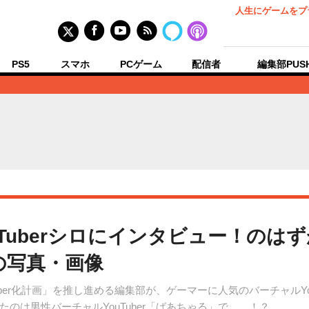
人生にゲームをプ
PS5
スマホ
PCゲーム
配信者
編集部PUS
Tuberシロにインタビュー！のは
の写真・画像
ber化計画」を推し進める編集部が、ゲーマーに人気のバーチャルYo
のは男性バーチャルYouTuber「ばあちゃる」で……！？