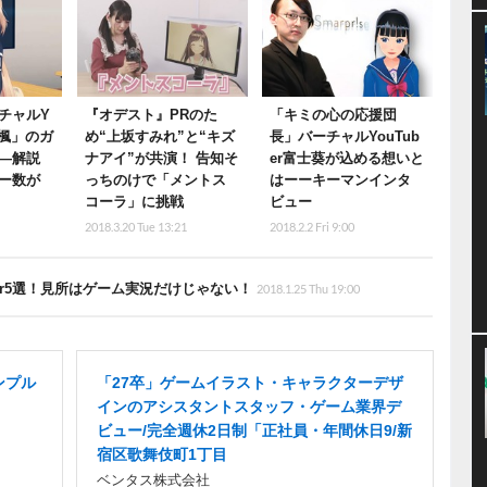
チャルY
『オデスト』PRのた
「キミの心の応援団
咲楓」のガ
め“上坂すみれ”と“キズ
長」バーチャルYouTub
―解説
ナアイ”が共演！ 告知そ
er富士葵が込める想いと
ー数が
っちのけで「メントス
はーーキーマンインタ
コーラ」に挑戦
ビュー
2018.3.20 Tue 13:21
2018.2.2 Fri 9:00
er5選！見所はゲーム実況だけじゃない！
2018.1.25 Thu 19:00
ンプル
「27卒」ゲームイラスト・キャラクターデザ
インのアシスタントスタッフ・ゲーム業界デ
ビュー/完全週休2日制「正社員・年間休日9/新
宿区歌舞伎町1丁目
ベンタス株式会社