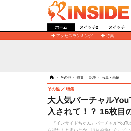
ホーム
スイッチ2
スイッチ
アクセスランキング
特集
ホーム
›
その他
›
特集
›
記事
›
写真・画像
その他
特集
大人気バーチャルYou
入されて！？ 16枚目
「『インサイドちゃん』バーチャルYouTu
を得た！と思いきや、取材会場に立っていた