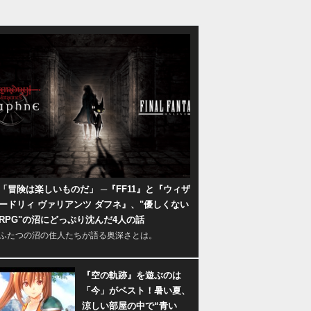
「冒険は楽しいものだ」 ─『FF11』と『ウィザ
ードリィ ヴァリアンツ ダフネ』、"優しくない
RPG"の沼にどっぷり沈んだ4人の話
ふたつの沼の住人たちが語る奥深さとは。
『空の軌跡』を遊ぶのは
「今」がベスト！暑い夏、
涼しい部屋の中で“青い