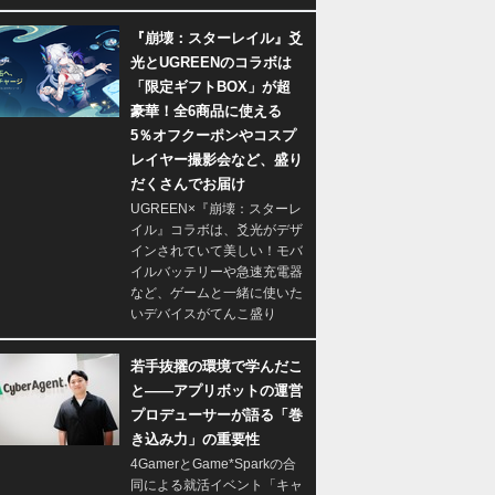
『崩壊：スターレイル』爻
光とUGREENのコラボは
「限定ギフトBOX」が超
豪華！全6商品に使える
5％オフクーポンやコスプ
レイヤー撮影会など、盛り
だくさんでお届け
UGREEN×『崩壊：スターレ
イル』コラボは、爻光がデザ
インされていて美しい！モバ
イルバッテリーや急速充電器
など、ゲームと一緒に使いた
いデバイスがてんこ盛り
若手抜擢の環境で学んだこ
と――アプリボットの運営
プロデューサーが語る「巻
き込み力」の重要性
4GamerとGame*Sparkの合
同による就活イベント「キャ