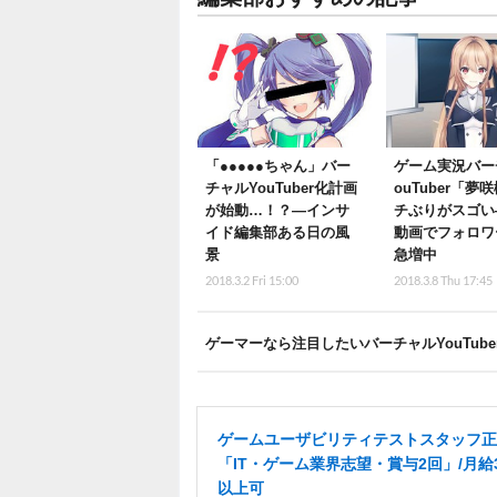
「●●●●●ちゃん」バー
ゲーム実況バー
チャルYouTuber化計画
ouTuber「夢
が始動…！？―インサ
チぶりがスゴい
イド編集部ある日の風
動画でフォロワ
景
急増中
2018.3.2 Fri 15:00
2018.3.8 Thu 17:45
ゲーマーなら注目したいバーチャルYouTub
ゲームユーザビリティテストスタッフ正
「IT・ゲーム業界志望・賞与2回」/月給
以上可