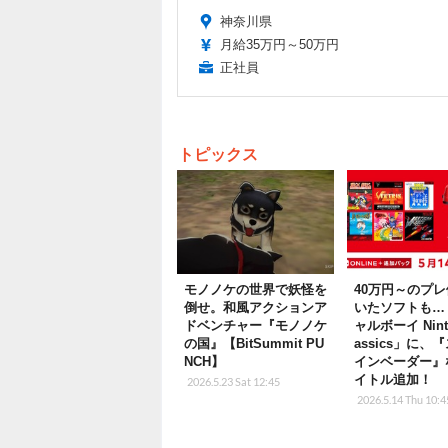
神奈川県
月給35万円～50万円
正社員
トピックス
モノノケの世界で妖怪を
40万円～のプ
倒せ。和風アクションア
いたソフトも…
ドベンチャー『モノノケ
ャルボーイ Ninte
の国』【BitSummit PU
assics」に、
NCH】
インベーダー』
イトル追加！
2026.5.23 Sat 12:45
2026.5.14 Thu 10:4