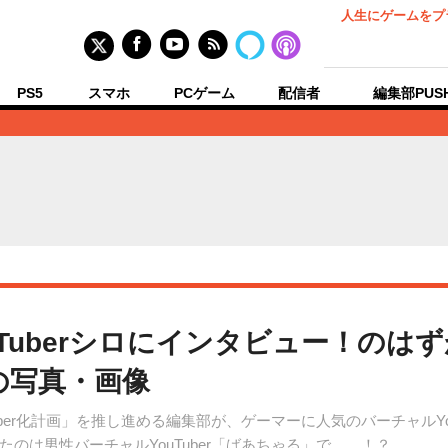
人生にゲームをプ
PS5
スマホ
PCゲーム
配信者
編集部PUS
Tuberシロにインタビュー！のは
の写真・画像
ber化計画」を推し進める編集部が、ゲーマーに人気のバーチャルYo
のは男性バーチャルYouTuber「ばあちゃる」で……！？