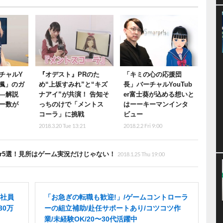
チャルY
『オデスト』PRのた
「キミの心の応援団
咲楓」のガ
め“上坂すみれ”と“キズ
長」バーチャルYouTub
―解説
ナアイ”が共演！ 告知そ
er富士葵が込める想いと
ー数が
っちのけで「メントス
はーーキーマンインタ
コーラ」に挑戦
ビュー
2018.3.20 Tue 13:21
2018.2.2 Fri 9:00
er5選！見所はゲーム実況だけじゃない！
2018.1.25 Thu 19:00
社員
「お急ぎの転職も歓迎!」/ゲームコントローラ
30万
ーの組立補助/赴任サポートあり/コツコツ作
業/未経験OK/20〜30代活躍中