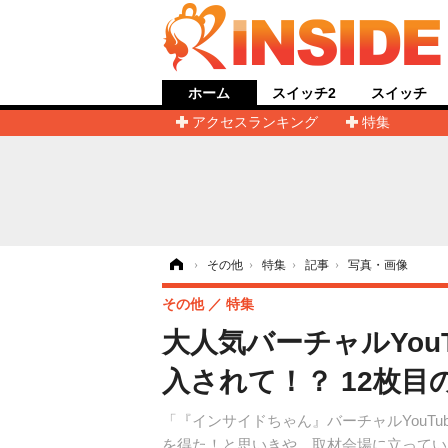
ホーム
スイッチ2
スイッチ
アクセスランキング
特集
ホーム
›
その他
›
特集
›
記事
›
写真・画像
その他
特集
大人気バーチャルYou
入されて！？ 12枚目
「『インサイドちゃん』バーチャルYouTu
を得た！と思いきや、取材会場に立っていた