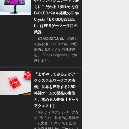
やリフレッシュレートで勝
ちにこだわる！鮮やかなQ
D-OLEDパネル搭載のGiga
Crysta「EX-GDQ271UE
L」はFPSゲーマー注目の
武器
「EX-GDQ271UEL」の魅力
であるQD-OLEDパネルの圧
倒的な見やすさや応答速度
を、『Apex Legends』で体
感します。
「まずやってみる」がアー
クシステムワークスの流
儀。世界を席巻する2.5D
格闘ゲームの開発の裏側
と、求める人物像【キャリ
アクエスト】
『ギルティギア』シリーズな
どで知られ、世界的な格闘ゲ
ーム大会「EVO」でも圧倒
的な存在感を放つアークシス