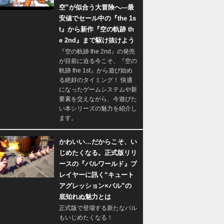
空”が似合う大冒険へ―最
安値でセール中の『the 1s
t』から新作『空の軌跡 th
e 2nd』まで駆け抜けよう
『空の軌跡 the 2nd』の発売
が目前に迫る今こそ、『空の
軌跡 the 1st』から遊び始め
る絶好のタイミング！ 快適
になったゲームシステムや新
要素を交えながら、今遊びた
い本シリーズの魅力を紹介し
ます。
かわいい…だからこそ、い
じめたくなる。正式版リリ
ースの『パルワールド』プ
レイヤーに訊く“キュート
アグレッション×パル”の
底知れぬ魅力とは
正式版で登場する新たなパル
もいじめたくなる！