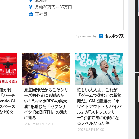
月給30万円～35万円
正社員
Sponsored by
レ値が付
原点回帰だからこそシリ
忙しい大人よ、これが
「バーチ
ーズ初心者にも勧めた
「ゲームで休む」の新常
ndo Cl
い！“スマホRPGの集大
識だ。CMで話題の『ホ
『スペース
成”を感じた『セブンナ
ワイトアウト・サバイバ
など6タ
イツ Re:BIRTH』の魅力
ル』が"ストレスフリ
に迫る
ー"すぎて逆に心配にな
るレベルだった件
5
2025.9.18 Thu 12:00
2025.8.8 Fri 10:00