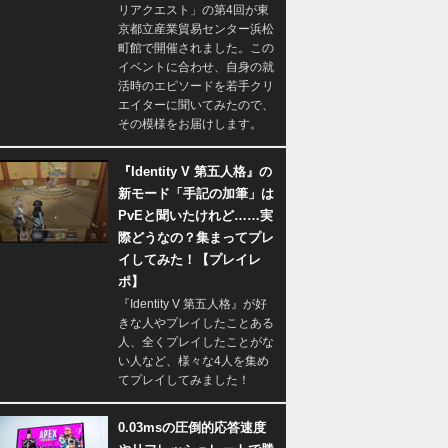
リアクエスト」の第4回が東
京都立産業貿易センター浜松
町館で開催されました。この
イベントに合わせ、自身の就
活時のエピソードを若手クリ
エイターに聞いてみたので、
その模様をお届けします。
『Identity V 第五人格』の
新モード「手記の加筆」は
PvEと聞いたけれど……実
際どうなの？集まってプレ
イしてみた！【プレイレ
ポ】
『Identity V 第五人格』が好
きな人やプレイしたことある
人、全くプレイしたことがな
い人など、様々な4人を集め
てプレイしてみました！
0.03msの圧倒的応答速度