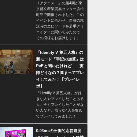
リアクエスト」の第4回が東
京都立産業貿易センター浜松
町館で開催されました。この
イベントに合わせ、自身の就
活時のエピソードを若手クリ
エイターに聞いてみたので、
その模様をお届けします。
『Identity V 第五人格』の
新モード「手記の加筆」は
PvEと聞いたけれど……実
際どうなの？集まってプレ
イしてみた！【プレイレ
ポ】
『Identity V 第五人格』が好
きな人やプレイしたことある
人、全くプレイしたことがな
い人など、様々な4人を集め
てプレイしてみました！
0.03msの圧倒的応答速度