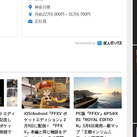
神奈川県
月給22万6,000円～31万6,700円
正社員
Sponsored by
ットエディ
iOS/Android『FFXV ポ
PC版『FFXV』&PS4/X
記念し
ケットエディション』2
B1『ROYAL EDITIO
ポケッ
月9日に配信！ 『FFX
N』3月6日発売―新マッ
街頭で
V』本編と同じ物語をデ
プ「王都インソムニ