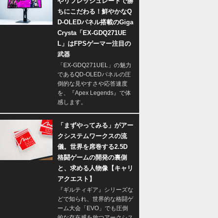
やリフレッシュレートで勝
ちにこだわる！鮮やかなQ
D-OLEDパネル搭載のGiga
Crysta「EX-GDQ271UE
L」はFPSゲーマー注目の
武器
「EX-GDQ271UEL」の魅力
であるQD-OLEDパネルの圧
倒的な見やすさや応答速度
を、『Apex Legends』で体
感します。
「まずやってみる」がアー
クシステムワークスの流
儀。世界を席巻する2.5D
格闘ゲームの開発の裏側
と、求める人物像【キャリ
アクエスト】
『ギルティギア』シリーズな
どで知られ、世界的な格闘ゲ
ーム大会「EVO」でも圧倒
的な存在感を放つアークシス