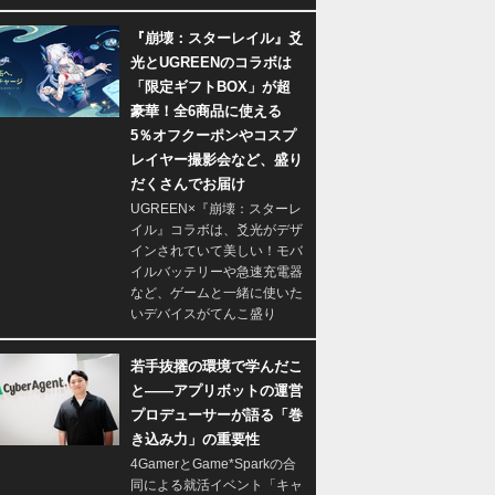
『崩壊：スターレイル』爻
光とUGREENのコラボは
「限定ギフトBOX」が超
豪華！全6商品に使える
5％オフクーポンやコスプ
レイヤー撮影会など、盛り
だくさんでお届け
UGREEN×『崩壊：スターレ
イル』コラボは、爻光がデザ
インされていて美しい！モバ
イルバッテリーや急速充電器
など、ゲームと一緒に使いた
いデバイスがてんこ盛り
若手抜擢の環境で学んだこ
と――アプリボットの運営
プロデューサーが語る「巻
き込み力」の重要性
4GamerとGame*Sparkの合
同による就活イベント「キャ