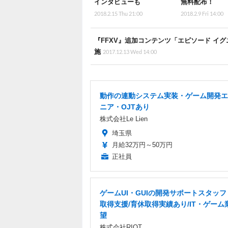
インタビューも
無料配布！
2018.2.15 Thu 21:00
2018.2.9 Fri 14:00
『FFXV』追加コンテンツ「エピソード イ
施
2017.12.13 Wed 14:00
動作の連動システム実装・ゲーム開発エ
ニア・OJTあり
株式会社Le Lien
埼玉県
月給32万円～50万円
正社員
ゲームUI・GUIの開発サポートスタッ
取得支援/育休取得実績あり/IT・ゲーム
望
株式会社RIOT