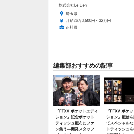
株式会社Le Lien
埼玉県
月給26万3,500円～32万円
正社員
編集部おすすめの記事
『FFXV ポケットエディ
『FFXV ポケ
ション』記念ポケット
ション』配信を
ティッシュ配布にファ
てスペシャルな
ン集う―開発スタッフ
トティッシュを