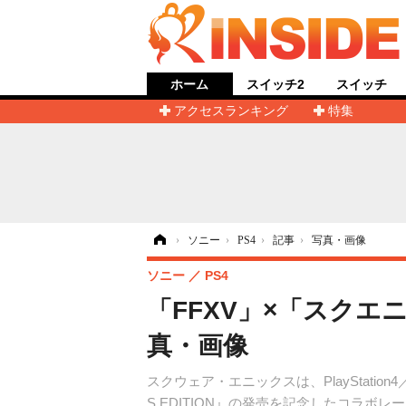
ホーム
スイッチ2
スイッチ
アクセスランキング
特集
ホーム
›
ソニー
›
PS4
›
記事
›
写真・画像
ソニー
PS4
「FFXV」×「スク
真・画像
スクウェア・エニックスは、PlayStation4／Xb
S EDITION』の発売を記念したコラボ