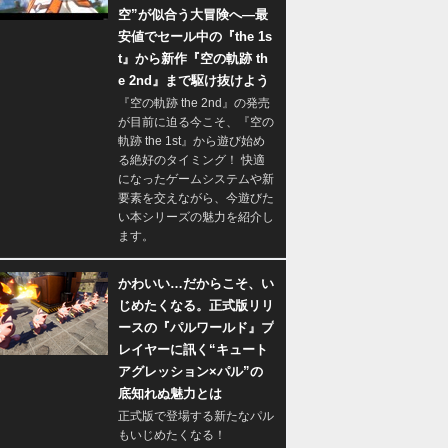
空”が似合う大冒険へ―最
安値でセール中の『the 1s
t』から新作『空の軌跡 th
e 2nd』まで駆け抜けよう
『空の軌跡 the 2nd』の発売
が目前に迫る今こそ、『空の
軌跡 the 1st』から遊び始め
る絶好のタイミング！ 快適
になったゲームシステムや新
要素を交えながら、今遊びた
い本シリーズの魅力を紹介し
ます。
かわいい…だからこそ、い
じめたくなる。正式版リリ
ースの『パルワールド』プ
レイヤーに訊く“キュート
アグレッション×パル”の
底知れぬ魅力とは
正式版で登場する新たなパル
もいじめたくなる！