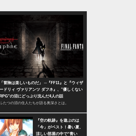
「冒険は楽しいものだ」 ─『FF11』と『ウィザ
ードリィ ヴァリアンツ ダフネ』、"優しくない
RPG"の沼にどっぷり沈んだ4人の話
ふたつの沼の住人たちが語る奥深さとは。
『空の軌跡』を遊ぶのは
「今」がベスト！暑い夏、
涼しい部屋の中で“青い