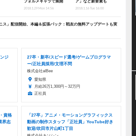
フォルメキャラで展開
ア」など新要素も
2018.1.29 Mon 14:56
2018.1.16 Tue 16:00
グニス」配信開始、本編＆拡張パック：戦友の無料アップデートも実
ンジ
27卒・新卒/スピード選考/ゲームプログラマ
ー/正社員採用/文理不問
株式会社alBee
愛知県
月給26万1,300円～32万円
正社員
フ・資格
「27卒」アニメ・モーショングラフィックス
業界志
動画の制作スタッフ「正社員」YouTube好き
歓迎/吹田市片山町1丁目
株式会社キソシン