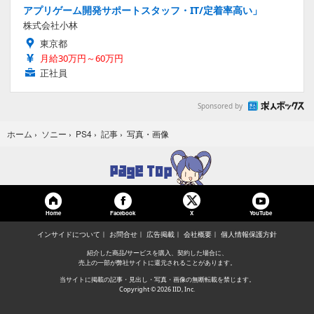
アプリゲーム開発サポートスタッフ・IT/定着率高い」
株式会社小林
東京都
月給30万円～60万円
正社員
Sponsored by
写真・画像
ホーム
›
ソニー
›
PS4
›
記事
›
Home
Facebook
YouTube
X
インサイドについて
お問合せ
広告掲載
会社概要
個人情報保護方針
紹介した商品/サービスを購入、契約した場合に、
売上の一部が弊社サイトに還元されることがあります。
当サイトに掲載の記事・見出し・写真・画像の無断転載を禁じます。
Copyright © 2026 IID, Inc.