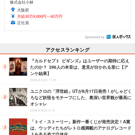
株式会社小林
大阪府
月給30万9,000円～60万円
正社員
Sponsored by
アクセスランキング
『カルドセプト ビギンズ』はユーザーの期待に応え
たのか？ 296人の本音は、意見が分かれる形に【ア
ンケ結果】
2026.8.9(日) 11:00
ユニクロの「浮世絵」UTが8月17日発売！がしゃどく
ろなど妖怪をモチーフにした、奥深い世界観が最高に
オシャレ
2026.8.9(日) 0:10
「トイ・ストーリー」新作一番くじが発売決定！A賞
は、ウッディたちがレトロ感満載のアナログレコード
上を走る姿で立体化