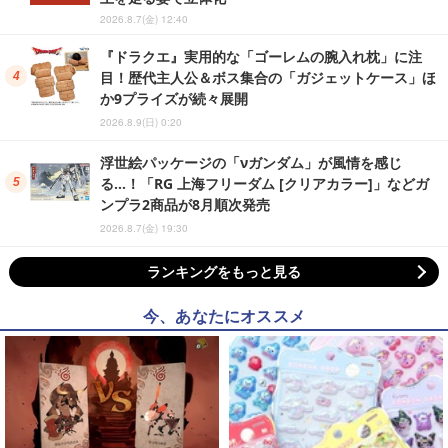
2026.8.7(金) 12:40
『ドラクエ』実用的な「ゴーレムの腕入れ枕」に注
目！歴代主人公＆ボス集合の「ガジェットケース」ほ
か9プライズが続々展開
2026.8.9(日) 0:20
浮世絵パッケージの「νガンダム」が風情を感じ
る…！「RG 上海フリーダム [クリアカラー]」などガ
ンプラ2商品が8月順次発売
2026.8.7(金) 19:30
ランキングをもっと見る
今、あなたにオススメ