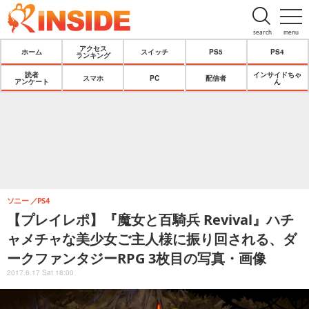
search
menu
アクセス
ホーム
スイッチ
PS5
PS4
ランキング
読者
インサイドちゃ
スマホ
PC
配信者
アンケート
ん
ソニー
PS4
【プレイレポ】『魔女と百騎兵 Revival』ハチ
ャメチャな美少女ご主人様に振り回される、ダ
ークファンタジーRPG 3枚目の写真・画像
2017.6.17 Sat 18:00