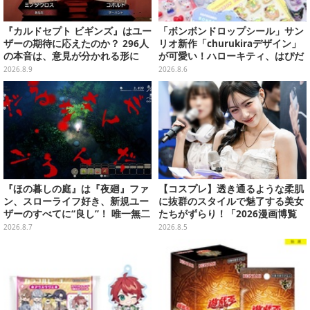
『カルドセプト ビギンズ』はユー
「ボンボンドロップシール」サン
ザーの期待に応えたのか？ 296人
リオ新作「churukiraデザイン」
の本音は、意見が分かれる形に
が可愛い！ハローキティ、はぴだ
【アンケ結果】
んぶいなど全8種類が順次展開
2026.8.9
2026.8.6
『ほの暮しの庭』は『夜廻』ファ
【コスプレ】透き通るような柔肌
ン、スローライフ好き、新規ユー
に抜群のスタイルで魅了する美女
ザーのすべてに“良し”！ 唯一無二
たちがずらり！「2026漫画博覧
の「不穏生活シム」恐怖も暮らし
会」美麗コンパニオンまとめ【画
2026.8.7
2026.8.5
もお好み次第【プレイレポ】
像39枚】