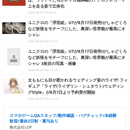
上を走る姿で立体化
2026.08.07 Fri 03:40
ユニクロの「浮世絵」UTが8月17日発売!がしゃどくろ
など妖怪をモチーフにした、奥深い世界観が最高にオ
シャレ
2026.08.08 Sat 15:10
ユニクロの「浮世絵」UTが8月17日発売!がしゃどくろ
など妖怪をモチーフにした、奥深い世界観が最高にオ
シャレ 3枚目の写真・画像
2026.08.08 Sat 15:10
太ももにも目が惹かれるウェディング姿のライザ! フィ
ギュア「ライザ(ライザリン・シュタウト)ウェディン
グStyle」が8月7日より予約受付開始
2026.08.06 Thu 10:15
スマホゲームQAスタッフ/動作確認・バグチェック/未経験
歓迎/週休2日制・賞与あり
株式会社LOP