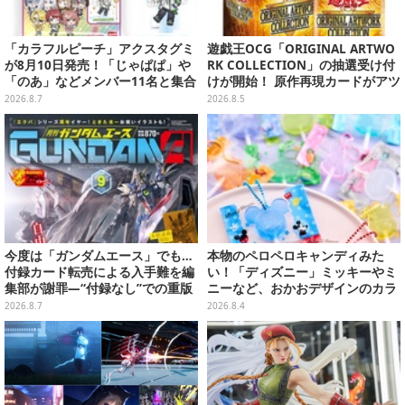
「カラフルピーチ」アクスタグミ
遊戯王OCG「ORIGINAL ARTWO
が8月10日発売！「じゃぱぱ」や
RK COLLECTION」の抽選受け付
「のあ」などメンバー11名と集合
けが開始！ 原作再現カードがアツ
デザイン全15種、ボールチェーン
いスペシャルパック
2026.8.7
2026.8.5
付きでアクセサリーにも
今度は「ガンダムエース」でも…
本物のペロペロキャンディみた
付録カード転売による入手難を編
い！「ディズニー」ミッキーやミ
集部が謝罪―“付録なし”での重版
ニーなど、おかおデザインのカラ
対応を進行中
フルチャーム全10種が8月31日発
2026.8.7
2026.8.4
売