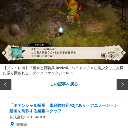
【プレイレポ】『魔女と百騎兵 Revival』ハチャメチャな美少女ご主人様
に振り回される、ダークファンタジーRPG
この記事へ戻る
「ポテンシャル採用」未経験歓迎/OJTあり・アニメーション
動画を制作する編集スタッフ
株式会社RIOT GROUP
愛知県