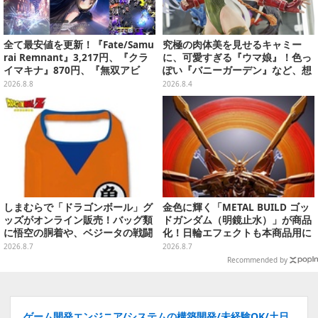
全て最安値を更新！『Fate/Samu
究極の肉体美を見せるキャミー
rai Remnant』3,217円、『クラ
に、可愛すぎる『ウマ娘』！色っ
イマキナ』870円、『無双アビ
ぽい『バニーガーデン』など、想
ス』1,188円、『星空鉄道とシロ
像を超えていく国産ゲームキャラ
2026.8.8
2026.8.4
の旅』3,190円【eショップ・PS S
フィギュアたち【WF2026夏】
toreのお薦めセール】
しまむらで「ドラゴンボール」グ
金色に輝く「METAL BUILD ゴッ
ッズがオンライン販売！バッグ類
ドガンダム（明鏡止水）」が商品
に悟空の胴着や、ベジータの戦闘
化！日輪エフェクトも本商品用に
服を大胆デザイン
刷新した豪華仕様
2026.8.7
2026.8.7
Recommended by
ゲーム開発エンジニア/システムの構築開発/未経験OK/土日