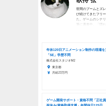
世間のブームとズレ
び続けてきたフリー
た。ゲームのシナリ
筆に邁進中。「隠れ
目標。隙あらば、あ
く募集中。
年休120日アニメーション制作の現場を
「SE」学歴不問
株式会社スタジオM2
東京都
月給23万円
ゲーム開発サポート・資格不問「正社員
祝休み/資格取得支援」年間休日125日