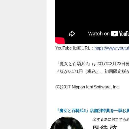
YouTube 動画URL：
https://www.you
『魔女と百騎兵2』は2017年2月23
ド版が6,171円（税込）、初回限定版が
(C)2017 Nippon Ichi Software, Inc.
『魔女と百騎兵2』店舗別特典を一挙お届
楽する為に努力する
臥待 弦