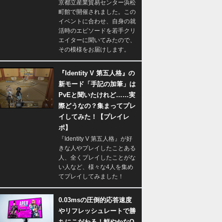
京都立産業貿易センター浜松
町館で開催されました。この
イベントに合わせ、自身の就
活時のエピソードを若手クリ
エイターに聞いてみたので、
その模様をお届けします。
『Identity V 第五人格』の
新モード「手記の加筆」は
PvEと聞いたけれど……実
際どうなの？集まってプレ
イしてみた！【プレイレ
ポ】
『Identity V 第五人格』が好
きな人やプレイしたことある
人、全くプレイしたことがな
い人など、様々な4人を集め
てプレイしてみました！
0.03msの圧倒的応答速度
やリフレッシュレートで勝
ちにこだわる！鮮やかなQ