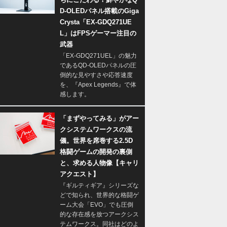
D-OLEDパネル搭載のGiga
Crysta「EX-GDQ271UE
L」はFPSゲーマー注目の
武器
「EX-GDQ271UEL」の魅力
であるQD-OLEDパネルの圧
倒的な見やすさや応答速度
を、『Apex Legends』で体
感します。
「まずやってみる」がアー
クシステムワークスの流
儀。世界を席巻する2.5D
格闘ゲームの開発の裏側
と、求める人物像【キャリ
アクエスト】
『ギルティギア』シリーズな
どで知られ、世界的な格闘ゲ
ーム大会「EVO」でも圧倒
的な存在感を放つアークシス
テムワークス。同社はどのよ