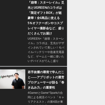
『崩壊：スターレイル』爻
光とUGREENのコラボは
「限定ギフトBOX」が超
豪華！全6商品に使える
5％オフクーポンやコスプ
レイヤー撮影会など、盛り
だくさんでお届け
UGREEN×『崩壊：スターレ
イル』コラボは、爻光がデザ
インされていて美しい！モバ
イルバッテリーや急速充電器
など、ゲームと一緒に使いた
いデバイスがてんこ盛り
若手抜擢の環境で学んだこ
と――アプリボットの運営
プロデューサーが語る「巻
き込み力」の重要性
4GamerとGame*Sparkの合
同による就活イベント「キャ
リアクエスト」の第4回が東