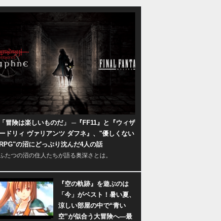
「冒険は楽しいものだ」 ─『FF11』と『ウィザ
ードリィ ヴァリアンツ ダフネ』、"優しくない
RPG"の沼にどっぷり沈んだ4人の話
ふたつの沼の住人たちが語る奥深さとは。
『空の軌跡』を遊ぶのは
「今」がベスト！暑い夏、
涼しい部屋の中で“青い
空”が似合う大冒険へ―最