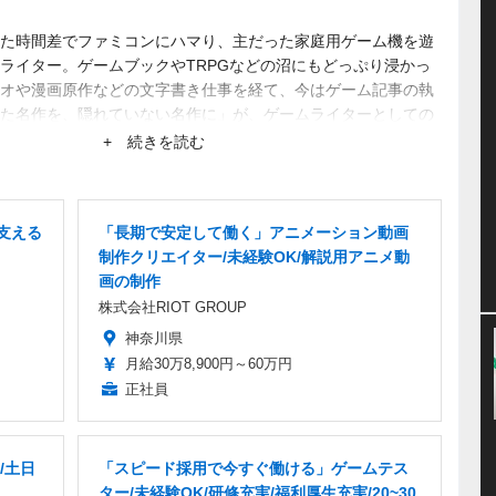
た時間差でファミコンにハマり、主だった家庭用ゲーム機を遊
ライター。ゲームブックやTRPGなどの沼にもどっぷり浸かっ
オや漫画原作などの文字書き仕事を経て、今はゲーム記事の執
た名作を、隠れていない名作に」が、ゲームライターとしての
まり知られていない作品にスポットを当てたがる。仕事は幅広
+ 続きを読む
支える
「長期で安定して働く」アニメーション動画
制作クリエイター/未経験OK/解説用アニメ動
画の制作
株式会社RIOT GROUP
神奈川県
月給30万8,900円～60万円
正社員
/土日
「スピード採用で今すぐ働ける」ゲームテス
ター/未経験OK/研修充実/福利厚生充実/20~30