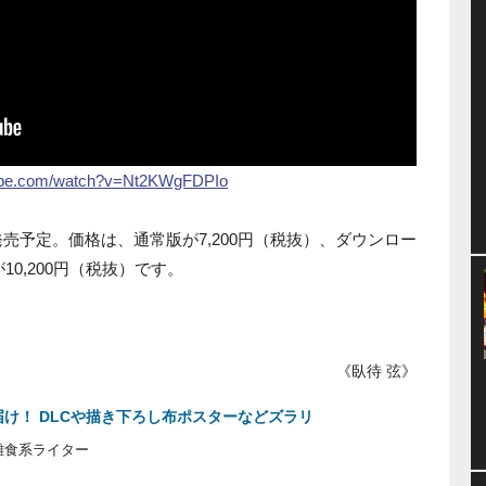
tube.com/watch?v=Nt2KWgFDPIo
日発売予定。価格は、通常版が7,200円（税抜）、ダウンロー
10,200円（税抜）です。
《臥待 弦》
け！ DLCや描き下ろし布ポスターなどズラリ
雑食系ライター