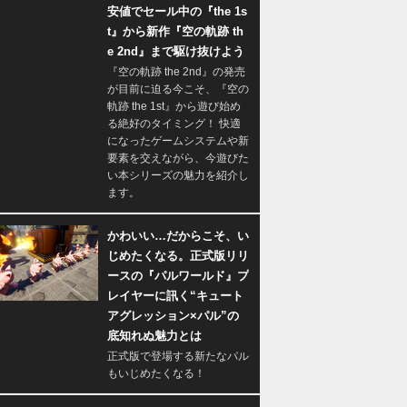
安値でセール中の『the 1s
t』から新作『空の軌跡 th
e 2nd』まで駆け抜けよう
『空の軌跡 the 2nd』の発売
が目前に迫る今こそ、『空の
軌跡 the 1st』から遊び始め
る絶好のタイミング！ 快適
になったゲームシステムや新
要素を交えながら、今遊びた
い本シリーズの魅力を紹介し
ます。
かわいい…だからこそ、い
じめたくなる。正式版リリ
ースの『パルワールド』プ
レイヤーに訊く“キュート
アグレッション×パル”の
底知れぬ魅力とは
正式版で登場する新たなパル
もいじめたくなる！