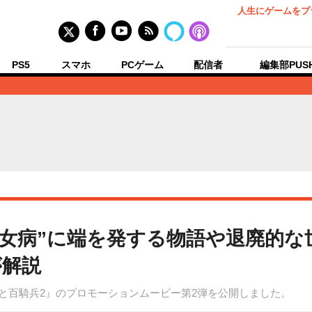
人生にゲームをプ
PS5
スマホ
PCゲーム
配信者
編集部PUS
魔女病”に端を発する物語や退廃的な
が解説
女と百騎兵2』のプロモーションムービー第2弾を公開しました。