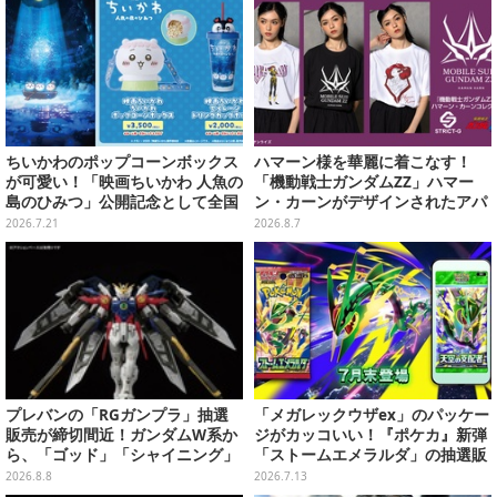
ちいかわのポップコーンボックス
ハマーン様を華麗に着こなす！
が可愛い！「映画ちいかわ 人魚の
「機動戦士ガンダムZZ」ハマー
島のひみつ」公開記念として全国
ン・カーンがデザインされたアパ
劇場で販売決定、セイレーンドリ
レルが販売
2026.7.21
2026.8.7
ンクカップホルダーも
プレバンの「RGガンプラ」抽選
「メガレックウザex」のパッケー
販売が締切間近！ガンダムW系か
ジがカッコいい！『ポケカ』新弾
ら、「ゴッド」「シャイニング」
「ストームエメラルダ」の抽選販
まで9商品
売がヨドバシで実施
2026.8.8
2026.7.13