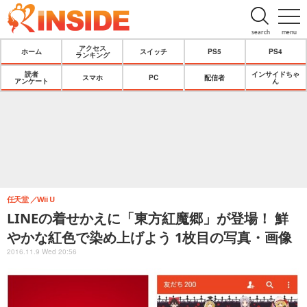
search
menu
アクセス
ホーム
スイッチ
PS5
PS4
ランキング
読者
インサイドちゃ
スマホ
PC
配信者
アンケート
ん
任天堂
Wii U
LINEの着せかえに「東方紅魔郷」が登場！ 鮮
やかな紅色で染め上げよう 1枚目の写真・画像
2016.11.9 Wed 20:56