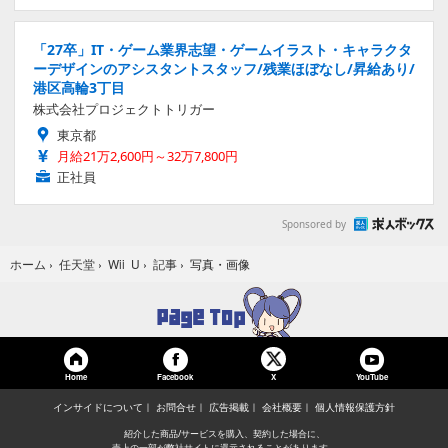
「27卒」IT・ゲーム業界志望・ゲームイラスト・キャラクタ
ーデザインのアシスタントスタッフ/残業ほぼなし/昇給あり/
港区高輪3丁目
株式会社プロジェクトトリガー
東京都
月給21万2,600円～32万7,800円
正社員
Sponsored by
写真・画像
ホーム
›
任天堂
›
Wii U
›
記事
›
Home
Facebook
YouTube
X
インサイドについて
お問合せ
広告掲載
会社概要
個人情報保護方針
紹介した商品/サービスを購入、契約した場合に、
売上の一部が弊社サイトに還元されることがあります。