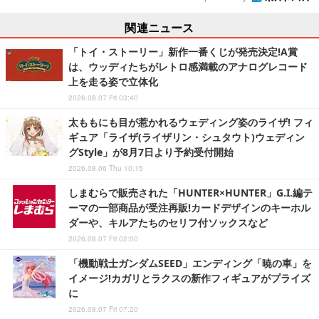
関連ニュース
「トイ・ストーリー」新作一番くじが発売決定!A賞
は、ウッディたちがレトロ感満載のアナログレコード
上を走る姿で立体化
2026.08.07 Fri 03:40
太ももにも目が惹かれるウェディング姿のライザ! フィ
ギュア「ライザ(ライザリン・シュタウト)ウェディン
グStyle」が8月7日より予約受付開始
2026.08.06 Thu 10:15
しまむらで販売された「HUNTER×HUNTER」G.I.編テ
ーマの一部商品が受注再販!カードデザインのキーホル
ダーや、キルアたちのセリフ付ソックスなど
2026.08.07 Fri 02:00
「機動戦士ガンダムSEED」エンディング「暁の車」を
イメージ!カガリとラクスの新作フィギュアがプライズ
に
2026.08.07 Fri 07:20