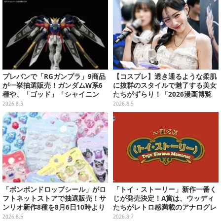
プレバンで「RGガンプラ」9商品
【コスプレ】透き通るような柔肌
が一挙抽選販売！ガンダムW系6
に抜群のスタイルで魅了する美女
種や、「ゴッド」「シャイニン
たちがずらり！「2026漫画博覧
グ」も
会」美麗コンパニオンまとめ【画
2026.8.3
2026.8.5
像39枚】
「ボンボンドロップシール」がロ
「トイ・ストーリー」新作一番く
フトネットストアで抽選販売！サ
じが発売決定！A賞は、ウッディ
ンリオ新作8種を8月6日10時より
たちがレトロ感満載のアナログレ
受付開始
コード上を走る姿で立体化
2026.8.5
2026.8.7