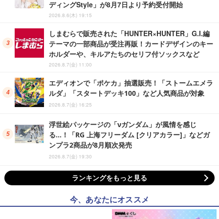
ディングStyle」が8月7日より予約受付開始
2026.8.6(木) 19:15
しまむらで販売された「HUNTER×HUNTER」G.I.編
テーマの一部商品が受注再販！カードデザインのキー
ホルダーや、キルアたちのセリフ付ソックスなど
2026.8.7(金) 11:00
エディオンで「ポケカ」抽選販売！「ストームエメラ
ルダ」「スタートデッキ100」など人気商品が対象
2026.8.7(金) 16:25
浮世絵パッケージの「νガンダム」が風情を感じ
る…！「RG 上海フリーダム [クリアカラー]」などガ
ンプラ2商品が8月順次発売
2026.8.7(金) 19:30
ランキングをもっと見る
今、あなたにオススメ