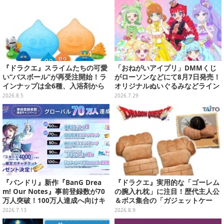
『ドラクエ』スライムたちの可愛
「おねがいアイプリ」DMMくじ
い“バスボール”が再受注開始！ラ
がローソンなどにて8月7日発売！
インナップは全6種、入浴剤から
オリジナルぬいぐるみなどライン
モンスターのフィギュアが出てく
ナップ、各等賞にスペシャルアイ
2026.8.5
2026.7.29
る
プリカードが付属
『バンドリ』新作『BanG Drea
『ドラクエ』実用的な「ゴーレム
m! Our Notes』事前登録数が70
の腕入れ枕」に注目！歴代主人公
万人突破！100万人達成へ向けキ
＆ボス集合の「ガジェットケー
ャンペーン継続中
ス」ほか9プライズが続々展開
2026.7.13
2026.8.9