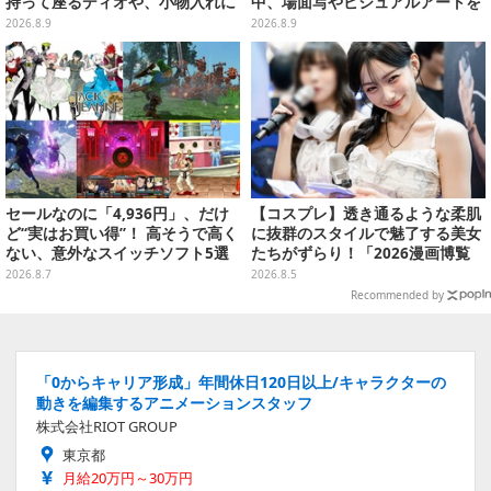
持って座るディオや、小物入れに
中、場面写やビジュアルアートを
なるツェペリなどズラリ
使用した豪華賞品をラインナップ
2026.8.9
2026.8.9
セールなのに「4,936円」、だけ
【コスプレ】透き通るような柔肌
ど“実はお買い得”！ 高そうで高く
に抜群のスタイルで魅了する美女
ない、意外なスイッチソフト5選
たちがずらり！「2026漫画博覧
会」美麗コンパニオンまとめ【画
2026.8.7
2026.8.5
像39枚】
Recommended by
「0からキャリア形成」年間休日120日以上/キャラクターの
動きを編集するアニメーションスタッフ
株式会社RIOT GROUP
東京都
月給20万円～30万円