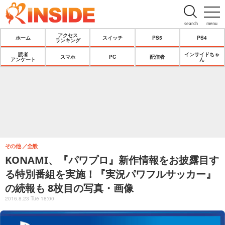
search
menu
アクセス
ホーム
スイッチ
PS5
PS4
ランキング
読者
インサイドちゃ
スマホ
PC
配信者
アンケート
ん
その他
全般
KONAMI、『パワプロ』新作情報をお披露目す
る特別番組を実施！『実況パワフルサッカー』
の続報も 8枚目の写真・画像
2016.8.23 Tue 18:00