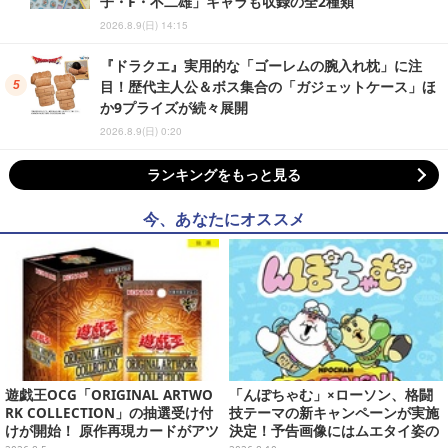
子・F・不二雄」キャラも収録の全2種類
2026.8.9(日) 14:15
『ドラクエ』実用的な「ゴーレムの腕入れ枕」に注
目！歴代主人公＆ボス集合の「ガジェットケース」ほ
か9プライズが続々展開
2026.8.9(日) 0:20
ランキングをもっと見る
今、あなたにオススメ
遊戯王OCG「ORIGINAL ARTWO
「んぽちゃむ」×ローソン、格闘
RK COLLECTION」の抽選受け付
技テーマの新キャンペーンが実施
けが開始！ 原作再現カードがアツ
決定！予告画像にはムエタイ姿の