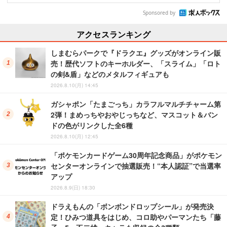
Sponsored by
アクセスランキング
しまむらパークで『ドラクエ』グッズがオンライン販
売！歴代ソフトのキーホルダー、「スライム」「ロト
の剣&盾」などのメタルフィギュアも
2026.8.10(月) 14:45
ガシャポン「たまごっち」カラフルマルチチャーム第
2弾！まめっちやおやじっちなど、マスコット＆バン
ドの色がリンクした全6種
2026.8.10(月) 12:45
「ポケモンカードゲーム30周年記念商品」がポケモン
センターオンラインで抽選販売！“本人認証”で当選率
アップ
2026.8.9(日) 18:30
ドラえもんの「ボンボンドロップシール」が発売決
定！ひみつ道具をはじめ、コロ助やパーマンたち「藤