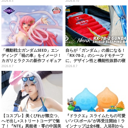
いスペシャルパック
「んぽちゃむ」「きみまろ」も
2026.8.5
2026.8.10
「機動戦士ガンダムSEED」エン
自らが「ガンダム」の盾になる！
ディング「暁の車」をイメージ！
「RX-78-2」のシールドモチーフ
カガリとラクスの新作フィギュア
に、デザイン性と機能性抜群の寝
がプライズに
袋がプレバンで2次予約
2026.8.7
2026.8.7
【コスプレ】美くびれが際立つ、
『ドラクエ』スライムたちの可愛
へそ出し×ストリートコーデで魅
い“バスボール”が再受注開始！ラ
了！『NTE』異能者・零の中国美
インナップは全6種、入浴剤から