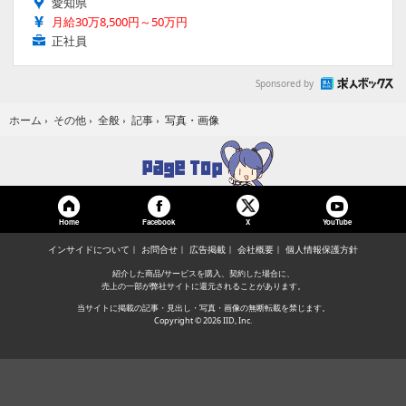
愛知県
月給30万8,500円～50万円
正社員
Sponsored by
写真・画像
ホーム
›
その他
›
全般
›
記事
›
Home
Facebook
YouTube
X
インサイドについて
お問合せ
広告掲載
会社概要
個人情報保護方針
紹介した商品/サービスを購入、契約した場合に、
売上の一部が弊社サイトに還元されることがあります。
当サイトに掲載の記事・見出し・写真・画像の無断転載を禁じます。
Copyright © 2026 IID, Inc.