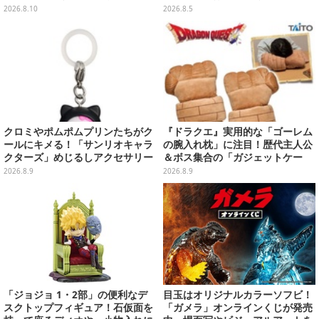
女レイヤーが美しすぎた【写真10
モンスターのフィギュアが出てく
2026.8.10
2026.8.5
枚】
る
クロミやポムポムプリンたちがク
『ドラクエ』実用的な「ゴーレム
ールにキメる！「サンリオキャラ
の腕入れ枕」に注目！歴代主人公
クターズ」めじるしアクセサリー
＆ボス集合の「ガジェットケー
がガシャポン展開
ス」ほか9プライズが続々展開
2026.8.9
2026.8.9
「ジョジョ 1・2部」の便利なデ
目玉はオリジナルカラーソフビ！
スクトップフィギュア！石仮面を
「ガメラ」オンラインくじが発売