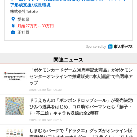
ア形成支援/成長環境
株式会社Tetote
愛知県
月給27万円～33万円
正社員
Sponsored by
関連ニュース
「ポケモンカードゲーム30周年記念商品」がポケモン
センターオンラインで抽選販売!“本人認証”で当選率ア
ップ
2026.08.09 Sun 09:30
ドラえもんの「ボンボンドロップシール」が発売決定!
ひみつ道具をはじめ、コロ助やパーマンたち「藤子・
F・不二雄」キャラも収録の全2種類
2026.08.09 Sun 05:15
しまむらパークで『ドラクエ』グッズがオンライン販
売!歴代ソフトのキーホルダー、「スライム」「ロトの