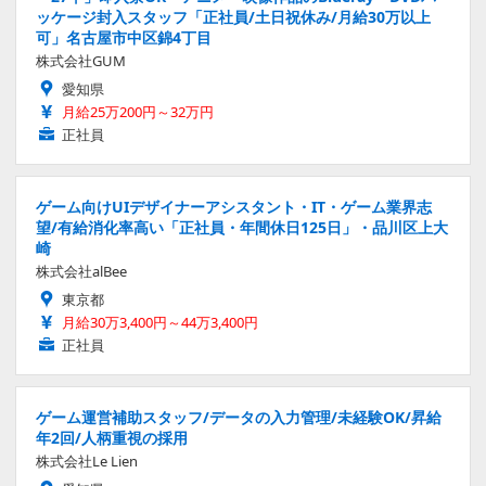
ッケージ封入スタッフ「正社員/土日祝休み/月給30万以上
可」名古屋市中区錦4丁目
株式会社GUM
愛知県
月給25万200円～32万円
正社員
ゲーム向けUIデザイナーアシスタント・IT・ゲーム業界志
望/有給消化率高い「正社員・年間休日125日」・品川区上大
崎
株式会社alBee
東京都
月給30万3,400円～44万3,400円
正社員
ゲーム運営補助スタッフ/データの入力管理/未経験OK/昇給
年2回/人柄重視の採用
株式会社Le Lien