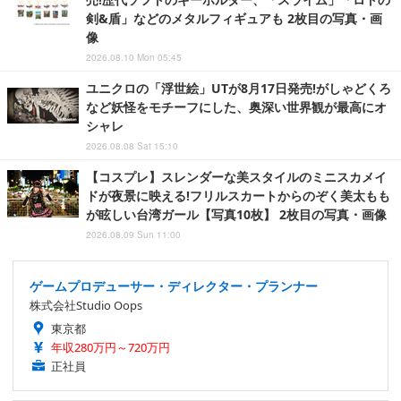
剣&盾」などのメタルフィギュアも 2枚目の写真・画
像
2026.08.10 Mon 05:45
ユニクロの「浮世絵」UTが8月17日発売!がしゃどくろ
など妖怪をモチーフにした、奥深い世界観が最高にオ
シャレ
2026.08.08 Sat 15:10
【コスプレ】スレンダーな美スタイルのミニスカメイ
ドが夜景に映える!フリルスカートからのぞく美太もも
が眩しい台湾ガール【写真10枚】 2枚目の写真・画像
2026.08.09 Sun 11:00
ゲームプロデューサー・ディレクター・プランナー
株式会社Studio Oops
東京都
年収280万円～720万円
正社員