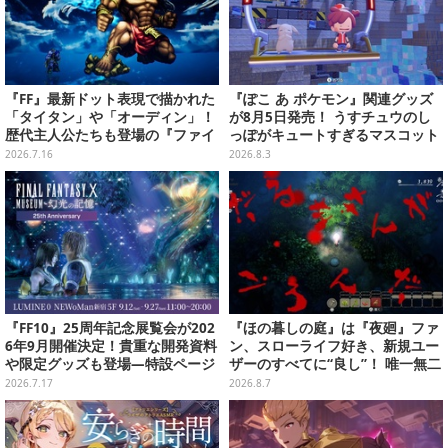
『FF』最新ドット表現で描かれた
『ぽこ あ ポケモン』関連グッズ
「タイタン」や「オーディン」！
が8月5日発売！ うすチュウのし
歴代主人公たちも登場の『ファイ
っぽがキュートすぎるマスコット
ナルファンタジー レゾナンス』2
など、まとめてご紹介
2026.7.16
2026.8.3
ndトレイラー公開
『FF10』25周年記念展覧会が202
『ほの暮しの庭』は『夜廻』ファ
6年9月開催決定！貴重な開発資料
ン、スローライフ好き、新規ユー
や限定グッズも登場―特設ページ
ザーのすべてに“良し”！ 唯一無二
では“思い出コメント”募集中
の「不穏生活シム」恐怖も暮らし
2026.7.17
2026.8.7
もお好み次第【プレイレポ】