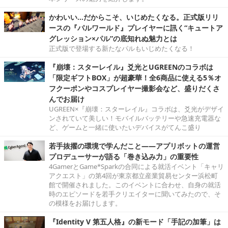
かわいい…だからこそ、いじめたくなる。正式版リリ
ースの『パルワールド』プレイヤーに訊く“キュートア
グレッション×パル”の底知れぬ魅力とは
正式版で登場する新たなパルもいじめたくなる！
『崩壊：スターレイル』爻光とUGREENのコラボは
「限定ギフトBOX」が超豪華！全6商品に使える5％オ
フクーポンやコスプレイヤー撮影会など、盛りだくさ
んでお届け
UGREEN×『崩壊：スターレイル』コラボは、爻光がデザイ
ンされていて美しい！モバイルバッテリーや急速充電器な
ど、ゲームと一緒に使いたいデバイスがてんこ盛り
若手抜擢の環境で学んだこと――アプリボットの運営
プロデューサーが語る「巻き込み力」の重要性
4GamerとGame*Sparkの合同による就活イベント「キャリ
アクエスト」の第4回が東京都立産業貿易センター浜松町
館で開催されました。このイベントに合わせ、自身の就活
時のエピソードを若手クリエイターに聞いてみたので、そ
の模様をお届けします。
『Identity V 第五人格』の新モード「手記の加筆」は