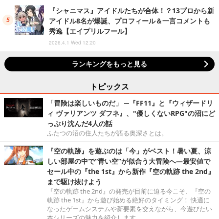
『シャニマス』アイドルたちが合体！？13プロから新
アイドル8名が爆誕、プロフィール＆一言コメントも
秀逸【エイプリルフール】
2026.4.1 Wed 12:20
ランキングをもっと見る
トピックス
「冒険は楽しいものだ」 ─『FF11』と『ウィザードリ
ィ ヴァリアンツ ダフネ』、"優しくないRPG"の沼にど
っぷり沈んだ4人の話
ふたつの沼の住人たちが語る奥深さとは。
『空の軌跡』を遊ぶのは「今」がベスト！暑い夏、涼
しい部屋の中で“青い空”が似合う大冒険へ―最安値で
セール中の『the 1st』から新作『空の軌跡 the 2nd』
まで駆け抜けよう
『空の軌跡 the 2nd』の発売が目前に迫る今こそ、『空の
軌跡 the 1st』から遊び始める絶好のタイミング！ 快適に
なったゲームシステムや新要素を交えながら、今遊びたい
本シリーズの魅力を紹介します。