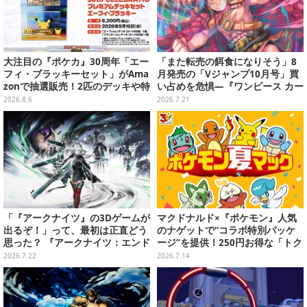
大注目の『ポケカ』30周年「エー
「また転売の餌食になりそう」8
フィ・ブラッキーセット」がAma
月発売の「Vジャンプ10月号」買
zonで抽選販売！2匹のデッキや特
い占めを危惧―『ワンピース カー
別カードを収録
ド』付録中止もやまぬ不安
2026.8.6
2026.7.21
「『アークナイツ』の3Dゲームが
マクドナルド×『ポケモン』人気
出るぞ！」って、最初は正直どう
のナゲットで“コラボ特別パッケ
思った？ 『アークナイツ：エンド
ージ”を提供！250円お得な「トク
フィールド』リリース半年を機
ニナルド」キャンペーンも
2026.7.22
2026.7.14
に、4人のインフルエンサーに聞
いてみたーシリーズを“奥深く”ま
で追ってきたからこその視点【座
談会】