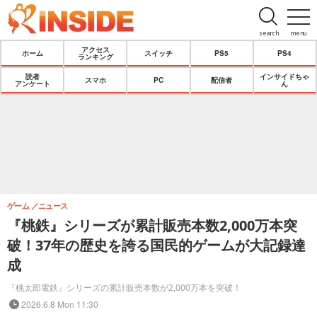
search
menu
アクセス
ホーム
スイッチ
PS5
PS4
ランキング
読者
インサイドちゃ
スマホ
PC
配信者
アンケート
ん
ゲーム
ニュース
『桃鉄』シリーズが累計販売本数2,000万本突
破！37年の歴史を誇る国民的ゲームが大記録達
成
『桃太郎電鉄』シリーズの累計販売本数が2,000万本を突破！
2026.6.8 Mon 11:30