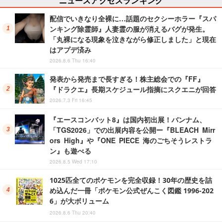
配信でいきなり全裸に…話題のセクシーホラー『スパ
ンキング除霊師』人妻霊の服が消えるバグが発生。
「丸裸になる現象を泣きながら修正しました」と現在
はアプデ済み
2026.8.6 Thu 16:40
発表から発売まで長すぎる！株主総会での『FF』
『ドラクエ』長期スケジュール指摘にスクエニが回答
2026.7.3 Fri 16:45
『エースコンバット8』は国内初出展！バンナム、
「TGS2026」での出展内容を公開ー『BLEACH Mirr
ors High』や『ONE PIECE 海のごちそうレストラ
ン』も遊べる
2026.8.5 Wed 17:10
1025匹全てのポケモンを完全収録！30年の歴史を詰
め込んだ一冊「ポケモン公式ぜんこく図鑑 1996-202
6」が大ボリューム
2026.8.6 Thu 20:40