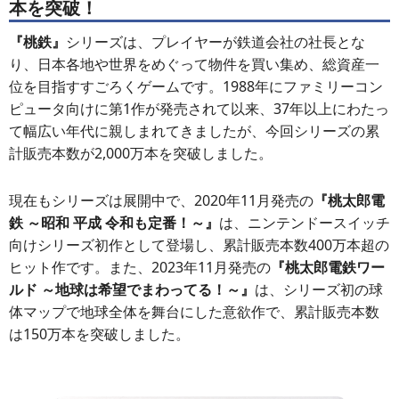
本を突破！
『桃鉄』
シリーズは、プレイヤーが鉄道会社の社長とな
り、日本各地や世界をめぐって物件を買い集め、総資産一
位を目指すすごろくゲームです。1988年にファミリーコン
ピュータ向けに第1作が発売されて以来、37年以上にわたっ
て幅広い年代に親しまれてきましたが、今回シリーズの累
計販売本数が2,000万本を突破しました。
現在もシリーズは展開中で、2020年11月発売の
『桃太郎電
鉄 ～昭和 平成 令和も定番！～』
は、ニンテンドースイッチ
向けシリーズ初作として登場し、累計販売本数400万本超の
ヒット作です。また、2023年11月発売の
『桃太郎電鉄ワー
ルド ～地球は希望でまわってる！～』
は、シリーズ初の球
体マップで地球全体を舞台にした意欲作で、累計販売本数
は150万本を突破しました。