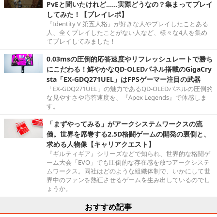
PvEと聞いたけれど……実際どうなの？集まってプレイ
してみた！【プレイレポ】
『Identity V 第五人格』が好きな人やプレイしたことある
人、全くプレイしたことがない人など、様々な4人を集め
てプレイしてみました！
0.03msの圧倒的応答速度やリフレッシュレートで勝ち
にこだわる！鮮やかなQD-OLEDパネル搭載のGigaCry
sta「EX-GDQ271UEL」はFPSゲーマー注目の武器
「EX-GDQ271UEL」の魅力であるQD-OLEDパネルの圧倒的
な見やすさや応答速度を、『Apex Legends』で体感しま
す。
「まずやってみる」がアークシステムワークスの流
儀。世界を席巻する2.5D格闘ゲームの開発の裏側と、
求める人物像【キャリアクエスト】
『ギルティギア』シリーズなどで知られ、世界的な格闘ゲ
ーム大会「EVO」でも圧倒的な存在感を放つアークシステ
ムワークス。同社はどのような組織体制で、いかにして世
界中のファンを熱狂させるゲームを生み出しているのでし
ょうか。
おすすめ記事