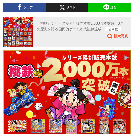
シェア
ポスト
送る
『桃鉄』シリーズが累計販売本数2,000万本突破！37年
の歴史を誇る国民的ゲームが大記録達成
全 4 枚
拡大写真