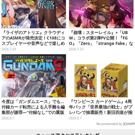
『ライザのアトリエ』クラウディ
『崩壊：スターレイル』×「UB
アのASMRが発売決定！C108にコ
W」コラボ第2弾PV公開！『FG
スプレイヤーや音声などで楽しめ
O』「Zero」「strange Fake」な
るブースを出展
ど「Fate」シリーズネタが満載の
2026.7.24
2026.7.23
映像に
今度は「ガンダムエース」でも…
『ワンピース カードゲーム』4周
付録カード転売による入手難を編
年パック「世界最強の戦士」がプ
集部が謝罪―“付録なし”での重版
レバンで抽選販売！新旧四皇が揃
対応を進行中
い踏み、刃牙作者が描く「カイド
2026.8.7
2026.8.7
ウ」も
Recommended by
ニュースアクセスランキング