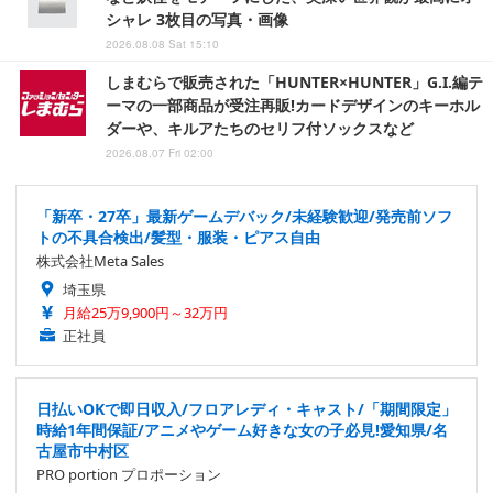
シャレ 3枚目の写真・画像
2026.08.08 Sat 15:10
しまむらで販売された「HUNTER×HUNTER」G.I.編テ
ーマの一部商品が受注再販!カードデザインのキーホル
ダーや、キルアたちのセリフ付ソックスなど
2026.08.07 Fri 02:00
「新卒・27卒」最新ゲームデバック/未経験歓迎/発売前ソフ
トの不具合検出/髪型・服装・ピアス自由
株式会社Meta Sales
埼玉県
月給25万9,900円～32万円
正社員
日払いOKで即日収入/フロアレディ・キャスト/「期間限定」
時給1年間保証/アニメやゲーム好きな女の子必見!愛知県/名
古屋市中村区
PRO portion プロポーション