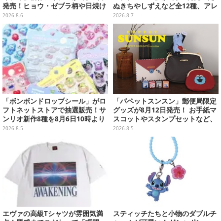
発売！ヒョウ・ゼブラ柄や日焼け
ぬきちやしずえなど全12種、アレ
デザインの可愛い雑貨・アパレル
ンジできるリアクションシールも
2026.8.6
2026.8.7
など多数
付属
「ボンボンドロップシール」がロ
「パペットスンスン」郵便局限定
フトネットストアで抽選販売！サ
グッズが8月12日発売！ お手紙マ
ンリオ新作8種を8月6日10時より
スコットやスタンプセットなど、
受付開始
可愛すぎる全5アイテムがライン
2026.8.5
2026.8.5
ナップ
エヴァの高級Tシャツが雰囲気満
スティッチたちと小物のダブルチ