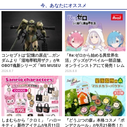
今、あなたにオススメ
コンセプトは“記憶の原点”…ガン
「Re:ゼロから始める異世界生
ダムより「湿地帯戦用ザク」がR
活」グッズがアベイル一部店舗、
OBOT魂新シリーズ「MS MUSEU
オンラインストアにて発売！レム
M」で商品化！博物館イメージの
＆ラムTシャツなどラインナップ
2026.8.7
2026.8.8
ベースも注目
しまむらから「クロミ」「ハロー
『どうぶつの森』本格コスメ「ポ
キティ」新作アイテムが8月11日
ンデクルール」が9月21発売！た