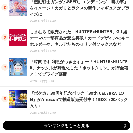
「機動戦士ガンダムSEED」エンディング「暁の車」
をイメージ！カガリとラクスの新作フィギュアがプラ
イズに
2026.8.7(金) 16:20
しまむらで販売された「HUNTER×HUNTER」G.I.編
テーマの一部商品が受注再販！カードデザインのキー
ホルダーや、キルアたちのセリフ付ソックスなど
2026.8.7(金) 11:00
「時間です 利息がつきます」ー「HUNTER×HUNTE
R」ナックルが具現化した「ポットクリン」が貯金箱
としてプライズ展開
2026.8.6(木) 6:10
『ポケカ』30周年記念パック「30th CELEBRATIO
N」がAmazonで抽選販売受付中！1BOX（20パック
入り）
2026.8.6(木) 12:30
ランキングをもっと見る