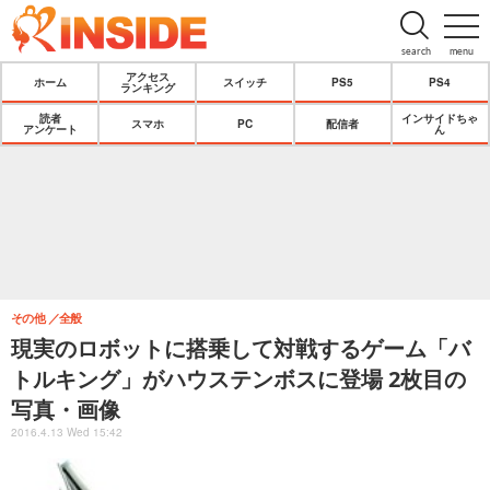
search
menu
アクセス
ホーム
スイッチ
PS5
PS4
ランキング
読者
インサイドちゃ
スマホ
PC
配信者
アンケート
ん
その他
全般
現実のロボットに搭乗して対戦するゲーム「バ
トルキング」がハウステンボスに登場 2枚目の
写真・画像
2016.4.13 Wed 15:42