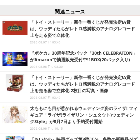
関連ニュース
「トイ・ストーリー」新作一番くじが発売決定!A賞
は、ウッディたちがレトロ感満載のアナログレコード
上を走る姿で立体化
2026.08.07 Fri 03:40
『ポケカ』30周年記念パック「30th CELEBRATION」
がAmazonで抽選販売受付中!1BOX(20パック入り)
2026.08.06 Thu 03:30
「トイ・ストーリー」新作一番くじが発売決定!A賞
は、ウッディたちがレトロ感満載のアナログレコード
上を走る姿で立体化 2枚目の写真・画像
2026.08.07 Fri 03:40
太ももにも目が惹かれるウェディング姿のライザ! フィ
ギュア「ライザ(ライザリン・シュタウト)ウェディン
グStyle」が8月7日より予約受付開始
2026.08.06 Thu 10:15
「ちいかわ」映画グッズ第3弾ほか、多数の新商品がズ