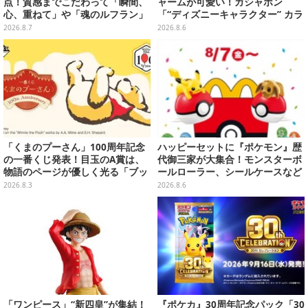
点！質感までこだわって「瞬間、
ャームが可愛い！ガシャポン
心、重ねて」や「魂のルフラン」
「“ディズニーキャラクター” カラ
をフィーチャー
フルマルチチャーム」が発売
2026.8.7
2026.8.6
「くまのプーさん」100周年記念
ハッピーセットに『ポケモン』歴
の一番くじ発表！目玉のA賞は、
代御三家が大集合！モンスターボ
物語のページが優しく光る「ブッ
ールローラー、シールケースなど
クシェイプドライト」
全12種
2026.8.3
2026.8.6
「ワンピース」“新四皇”が集結！
『ポケカ』30周年記念パック「30