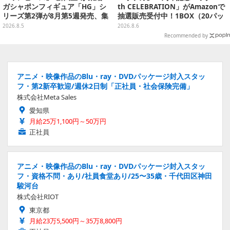
ガシャポンフィギュア「HG」シ
th CELEBRATION」がAmazonで
リーズ第2弾が8月第5週発売、集
抽選販売受付中！1BOX（20パッ
めて並べたくなるクオリティ
ク入り）
2026.8.5
2026.8.6
Recommended by
アニメ・映像作品のBlu・ray・DVDパッケージ封入スタッ
フ・第2新卒歓迎/週休2日制「正社員・社会保険完備」
株式会社Meta Sales
愛知県
月給25万1,100円～50万円
正社員
アニメ・映像作品のBlu・ray・DVDパッケージ封入スタッ
フ・資格不問・あり/社員食堂あり/25〜35歳・千代田区神田
駿河台
株式会社RIOT
東京都
月給23万5,500円～35万8,800円