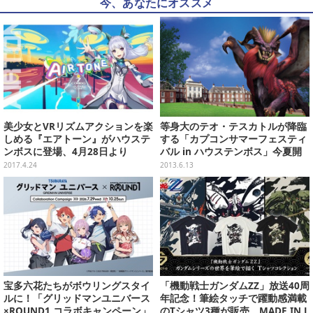
今、あなたにオススメ
美少女とVRリズムアクションを楽
等身大のテオ・テスカトルが降臨
しめる『エアトーン』がハウステ
する「カプコンサマーフェスティ
ンボスに登場、4月28日より
バル in ハウステンボス」今夏開
催
2017.4.24
2013.6.13
宝多六花たちがボウリングスタイ
「機動戦士ガンダムZZ」放送40周
ルに！「グリッドマンユニバース
年記念！筆絵タッチで躍動感満載
×ROUND1 コラボキャンペーン」
のTシャツ3種が販売、MADE IN J