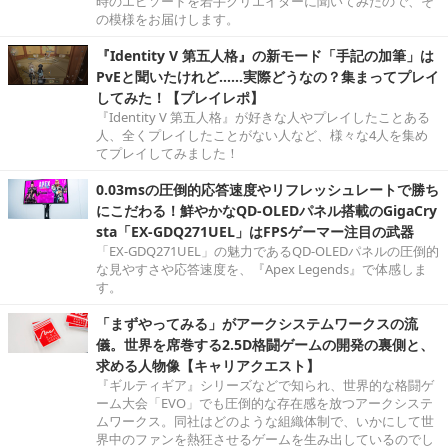
時のエピソードを若手クリエイターに聞いてみたので、そ
の模様をお届けします。
『Identity V 第五人格』の新モード「手記の加筆」は
PvEと聞いたけれど……実際どうなの？集まってプレイ
してみた！【プレイレポ】
『Identity V 第五人格』が好きな人やプレイしたことある
人、全くプレイしたことがない人など、様々な4人を集め
てプレイしてみました！
0.03msの圧倒的応答速度やリフレッシュレートで勝ち
にこだわる！鮮やかなQD-OLEDパネル搭載のGigaCry
sta「EX-GDQ271UEL」はFPSゲーマー注目の武器
「EX-GDQ271UEL」の魅力であるQD-OLEDパネルの圧倒的
な見やすさや応答速度を、『Apex Legends』で体感しま
す。
「まずやってみる」がアークシステムワークスの流
儀。世界を席巻する2.5D格闘ゲームの開発の裏側と、
求める人物像【キャリアクエスト】
『ギルティギア』シリーズなどで知られ、世界的な格闘ゲ
ーム大会「EVO」でも圧倒的な存在感を放つアークシステ
ムワークス。同社はどのような組織体制で、いかにして世
界中のファンを熱狂させるゲームを生み出しているのでし