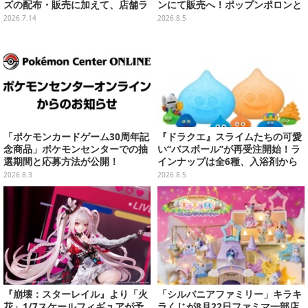
ズの配布・販売に加えて、店舗ラ
ンにて販売へ！ポップンポロンと
ッピングや”花火打ち上げ”まで盛
魔法玉の2連チャームなど全9種
2026.7.14
2026.8.5
り沢山
「ポケモンカードゲーム30周年記
『ドラクエ』スライムたちの可愛
念商品」ポケモンセンターでの抽
い“バスボール”が再受注開始！ラ
選期間と応募方法が公開！
インナップは全6種、入浴剤から
モンスターのフィギュアが出てく
2026.8.3
2026.8.5
る
『崩壊：スターレイル』より「火
「シルバニアファミリー」キラキ
花」1/7スケールフィギュアが予
ラくじが8月22日ファミマ一部店