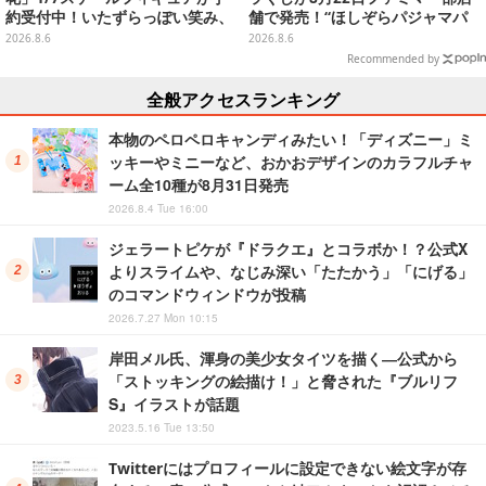
約受付中！いたずらっぽい笑み、
舗で発売！“ほしぞらパジャマパ
シルクハット型のステージが華や
ーティ”をテーマに、お人形や建
2026.8.6
2026.8.6
かさを演出
物がラインナップ
Recommended by
全般アクセスランキング
本物のペロペロキャンディみたい！「ディズニー」ミ
ッキーやミニーなど、おかおデザインのカラフルチャ
ーム全10種が8月31日発売
2026.8.4 Tue 16:00
ジェラートピケが『ドラクエ』とコラボか！？公式X
よりスライムや、なじみ深い「たたかう」「にげる」
のコマンドウィンドウが投稿
2026.7.27 Mon 10:15
岸田メル氏、渾身の美少女タイツを描く―公式から
「ストッキングの絵描け！」と脅された『ブルリフ
S』イラストが話題
2023.5.16 Tue 13:50
Twitterにはプロフィールに設定できない絵文字が存