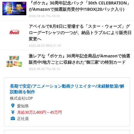
『ポケカ』30周年記念パック「30th CELEBRATION」
がAmazonで抽選販売受付中!1BOX(20パック入り)
2026.08.06 Thu 03:30
アベイルで8月8日に登場する「スター・ウォーズ」グ
ローグーTシャツの一つが、納品トラブルにより販売日
変更へ
2026.08.05 Wed 01:45
激レアな『ポケカ』30周年記念商品がAmazonで抽選
販売中!地方ごとに収録された“御三家”の特別カード
2026.08.06 Thu 05:15
長期で安定/アニメーション動画クリエイター/未経験歓迎/解
説動画を制作
株式会社LOP
愛知県
月給30万2,400円～45万円
正社員