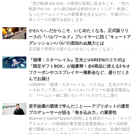
『空の軌跡 the 2nd』の発売が目前に迫る今こそ、『空の
軌跡 the 1st』から遊び始める絶好のタイミング！ 快適に
なったゲームシステムや新要素を交えながら、今遊びたい
本シリーズの魅力を紹介します。
かわいい…だからこそ、いじめたくなる。正式版リリ
ースの『パルワールド』プレイヤーに訊く“キュートア
グレッション×パル”の底知れぬ魅力とは
正式版で登場する新たなパルもいじめたくなる！
『崩壊：スターレイル』爻光とUGREENのコラボは
「限定ギフトBOX」が超豪華！全6商品に使える5％オ
フクーポンやコスプレイヤー撮影会など、盛りだくさ
んでお届け
UGREEN×『崩壊：スターレイル』コラボは、爻光がデザイ
ンされていて美しい！モバイルバッテリーや急速充電器な
ど、ゲームと一緒に使いたいデバイスがてんこ盛り
若手抜擢の環境で学んだこと――アプリボットの運営
プロデューサーが語る「巻き込み力」の重要性
4GamerとGame*Sparkの合同による就活イベント「キャリ
アクエスト」の第4回が東京都立産業貿易センター浜松町
館で開催されました。このイベントに合わせ、自身の就活