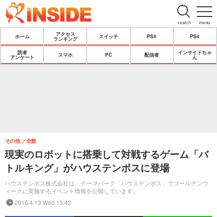
search
menu
アクセス
ホーム
スイッチ
PS5
PS4
ランキング
読者
インサイドちゃ
スマホ
PC
配信者
アンケート
ん
その他
全般
現実のロボットに搭乗して対戦するゲーム「バ
トルキング」がハウステンボスに登場
ハウステンボス株式会社は、テーマパーク「ハウステンボス」でゴールデンウ
ィークに実施するイベント情報を公開しています。
2016.4.13 Wed 15:42