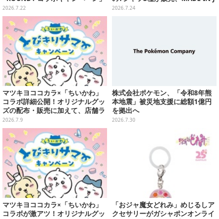
開催決定、企画やグッズ販売を実
APANで品質にもこだわり
2026.7.22
2026.7.24
施
マツキヨココカラ×「ちいかわ」
株式会社ポケモン、「令和8年熊
コラボ詳細公開！オリジナルグッ
本地震」被災地支援に総額1億円
ズの配布・販売に加えて、店舗ラ
を拠出へ
ッピングや”花火打ち上げ”まで盛
2026.7.9
2026.7.30
り沢山
マツキヨココカラ×「ちいかわ」
「おジャ魔女どれみ」めじるしア
コラボが激アツ！オリジナルグッ
クセサリーがガシャポンオンライ