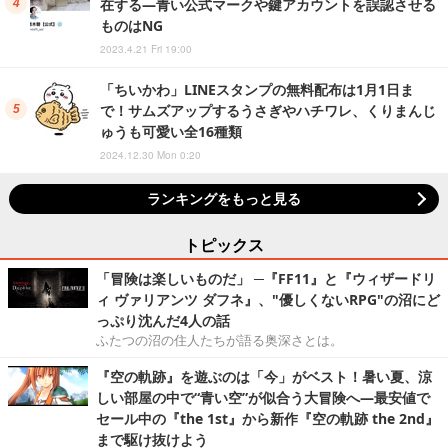
在する―青い公式マークや鍵アカウントを誤認させる
ものはNG
2023.4.21 Fri 19:00
「ちいかわ」LINEスタンプの無料配布は1月1日ま
で！サムズアップするうさぎやハチワレ、くりまんじ
ゅうも可愛い全16種類
2024.12.30 Mon 0:20
ランキングをもっと見る
トピックス
「冒険は楽しいものだ」 ─『FF11』と『ウィザードリ
ィ ヴァリアンツ ダフネ』、"優しくないRPG"の沼にど
っぷり沈んだ4人の話
ふたつの沼の住人たちが語る奥深さとは。
『空の軌跡』を遊ぶのは「今」がベスト！暑い夏、涼
しい部屋の中で“青い空”が似合う大冒険へ―最安値で
セール中の『the 1st』から新作『空の軌跡 the 2nd』
まで駆け抜けよう