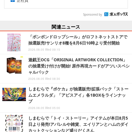
正社員
Sponsored by
関連ニュース
「ボンボンドロップシール」がロフトネットストアで
抽選販売!サンリオ8種を8月6日10時より受付開始
2026.08.05 Wed 09:15
遊戯王OCG「ORIGINAL ARTWORK COLLECTION」
の抽選受け付けが開始! 原作再現カードがアツいスペシ
ャルパック
2026.08.05 Wed 08:30
しまむらで『ポケカ』が抽選販売!拡張パック「ストー
ムエメラルダ」「アビスアイ」各1BOXをラインナッ
プ
2026.08.05 Wed 05:00
しまむらで「トイ・ストーリー」アイテムが本日8月5
日より発売!アパレルや雑貨、エイリアンとハムのダイ
カットクッションなど盛りだくさん