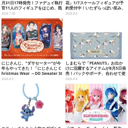
月31日17時発売！ファデュイ執行
花」1/7スケールフィギュアが予
官11人のフィギュアをはじめ、既
約受付中！いたずらっぽい笑み、
存人気グッズがお得に当たる
シルクハット型のステージが華や
2026.7.30
2026.8.6
かさを演出
にじさんじ、"ダサセーター"が今
しまむらで「PEANUTS」お出か
年もやってきた！「にじさんじ C
けに活躍するアイテムが8月5日発
hristmas Wear ～DD Sweater St
売！バックやポーチ、合わせて使
yle～」グッズが受注販売へ―狂
いたいリール付きカラビナなど
2026.8.3
2026.8.4
蘭メロコも「何からツッコめばい
い」と困惑