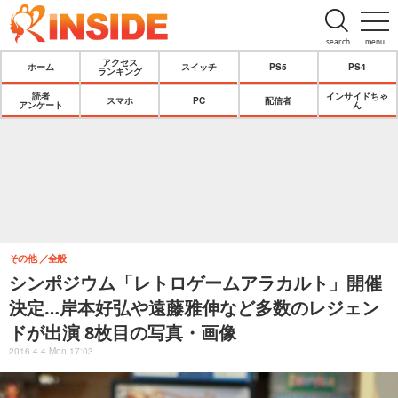
search
menu
アクセス
ホーム
スイッチ
PS5
PS4
ランキング
読者
インサイドちゃ
スマホ
PC
配信者
アンケート
ん
その他
全般
シンポジウム「レトロゲームアラカルト」開催
決定…岸本好弘や遠藤雅伸など多数のレジェン
ドが出演 8枚目の写真・画像
2016.4.4 Mon 17:03