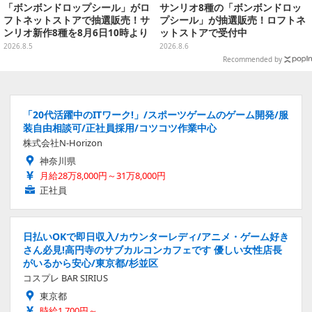
「ボンボンドロップシール」がロ
サンリオ8種の「ボンボンドロッ
フトネットストアで抽選販売！サ
プシール」が抽選販売！ロフトネ
ンリオ新作8種を8月6日10時より
ットストアで受付中
受付開始
2026.8.5
2026.8.6
Recommended by
「20代活躍中のITワーク!」/スポーツゲームのゲーム開発/服
装自由相談可/正社員採用/コツコツ作業中心
株式会社N-Horizon
神奈川県
月給28万8,000円～31万8,000円
正社員
日払いOKで即日収入/カウンターレディ/アニメ・ゲーム好き
さん必見!高円寺のサブカルコンカフェです 優しい女性店長
がいるから安心/東京都/杉並区
コスプレ BAR SIRIUS
東京都
時給1,700円～