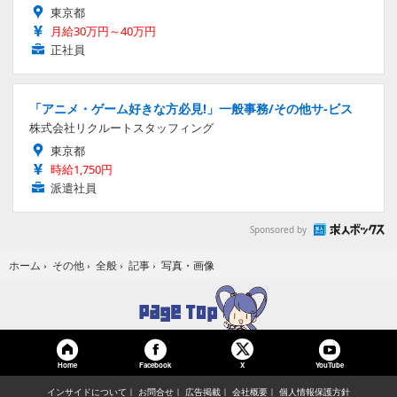
東京都
月給30万円～40万円
正社員
「アニメ・ゲーム好きな方必見!」一般事務/その他サ-ビス
株式会社リクルートスタッフィング
東京都
時給1,750円
派遣社員
Sponsored by
写真・画像
ホーム
›
その他
›
全般
›
記事
›
Home
Facebook
YouTube
X
インサイドについて
お問合せ
広告掲載
会社概要
個人情報保護方針