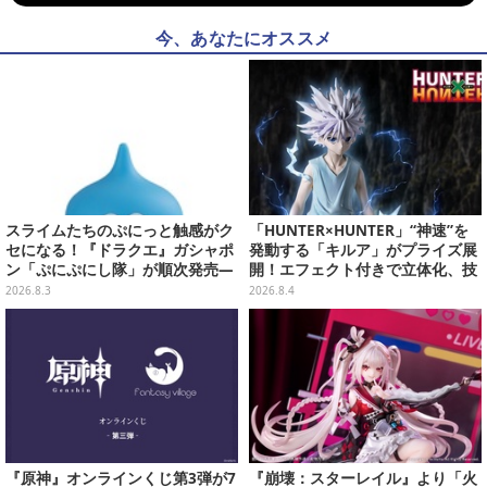
今、あなたにオススメ
スライムたちのぷにっと触感がク
「HUNTER×HUNTER」“神速”を
セになる！『ドラクエ』ガシャポ
発動する「キルア」がプライズ展
ン「ぷにぷにし隊」が順次発売―
開！エフェクト付きで立体化、技
全4種ではぐれメタルは固め
名アクリルパネル付き
2026.8.3
2026.8.4
『原神』オンラインくじ第3弾が7
『崩壊：スターレイル』より「火