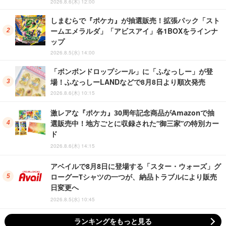
2026.8.6(木) 12:00
しまむらで『ポケカ』が抽選販売！拡張パック「スト
ームエメラルダ」「アビスアイ」各1BOXをラインナ
ップ
2026.8.5(水) 14:00
「ボンボンドロップシール」に「ふなっしー」が登
場！ふなっしーLANDなどで8月8日より順次発売
2026.8.6(木) 10:15
激レアな『ポケカ』30周年記念商品がAmazonで抽
選販売中！地方ごとに収録された“御三家”の特別カー
ド
2026.8.6(木) 14:15
アベイルで8月8日に登場する「スター・ウォーズ」グ
ローグーTシャツの一つが、納品トラブルにより販売
日変更へ
2026.8.5(水) 10:45
ランキングをもっと見る