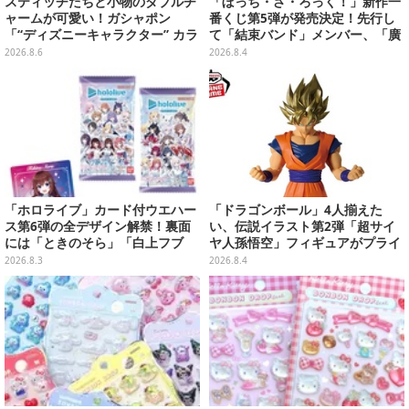
スティッチたちと小物のダブルチ
「ぼっち・ざ・ろっく！」新作一
ャームが可愛い！ガシャポン
番くじ第5弾が発売決定！先行し
「“ディズニーキャラクター” カラ
て「結束バンド」メンバー、「廣
フルマルチチャーム」が発売
井きくり」のメイド衣装フィギュ
2026.8.6
2026.8.4
アを公開
「ホロライブ」カード付ウエハー
「ドラゴンボール」4人揃えた
ス第6弾の全デザイン解禁！裏面
い、伝説イラスト第2弾「超サイ
には「ときのそら」「白上フブ
ヤ人孫悟空」フィギュアがプライ
キ」ら30名の手書きメッセージ入
ズ展開！ビッグサイズの「筋斗
2026.8.3
2026.8.4
り
雲」エアぐるみも