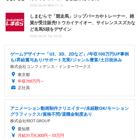
2026.08.05 Wed 01:10
しまむらで「競走馬」ジップパーカやトレーナー、雑
貨が受注販売!トウカイテイオー、サイレンススズカな
ど名馬5頭をデザイン
2026.08.04 Tue 05:35
ゲームデザイナー「UI、3D、2Dなど」/年収100万円UP事例
も/昇給賞与あり/サポート充実/ジャンル豊富/土日祝休み
株式会社コンフィデンス・インターワークス
東京都
年収700万円～
正社員
アニメーション動画制作クリエイター/未経験OK/モーション
グラフィックス/資格不問/退職金制度あり
株式会社RIOT GROUP
愛知県
月給31万6,300円～55万円