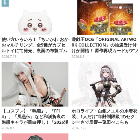
使い方いろいろ！「ちいかわ おか
遊戯王OCG「ORIGINAL ARTWO
おマルチリング」全5種がカプセ
RK COLLECTION」の抽選受け付
ルトイにて発売、裏面の布製ゴム
けが開始！ 原作再現カードがアツ
リングにより持ち物にも付けられ
いスペシャルパック
2026.7.13
2026.8.5
る
【コスプレ】『鳴潮』、『FF1
ホロライブ・白銀ノエルの水着衣
4』、『風燕伝』など和漢折衷の
装、1人だけ“年齢制限級”のセク
魅惑キャラが目白押し！「2026漫
シーさで反響―兎田ぺこらも
画博覧会」美麗レイヤー13選【写
「こ、こんなことが許されていい
2026.8.1
2026.7.28
真39枚】
のか？」と興奮隠せず