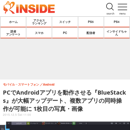
search
menu
アクセス
ホーム
スイッチ
PS5
PS4
ランキング
読者
インサイドちゃ
スマホ
PC
配信者
アンケート
ん
モバイル・スマートフォン
Android
PCでAndroidアプリを動作させる『BlueStack
s』が大幅アップデート、複数アプリの同時操
作が可能に 1枚目の写真・画像
2015.12.5 Sat 11:00