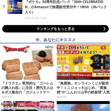
『ポケカ』30周年記念パック「30th CELEBRATIO
N」がAmazonで抽選販売受付中！1BOX（20パック
入り）
2026.8.6(木) 12:30
ランキングをもっと見る
今、あなたにオススメ
『ドラクエ』実用的な「ゴーレム
「鳥貴族」オンラインくじが販売
の腕入れ枕」に注目！歴代主人公
中！ミニジョッキはじめ、“貴族
＆ボス集合の「ガジェットケー
焼”や”ふんわり山芋の鉄板焼”人気
ス」ほか9プライズが8月順次展開
メニューTシャツなどラインナッ
2026.8.5
2026.8.7
プ