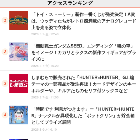
アクセスランキング
「トイ・ストーリー」新作一番くじが発売決定！A賞
は、ウッディたちがレトロ感満載のアナログレコード
上を走る姿で立体化
2026.8.7(金) 12:40
「機動戦士ガンダムSEED」エンディング「暁の車」
をイメージ！カガリとラクスの新作フィギュアがプラ
イズに
2026.8.7(金) 16:20
しまむらで販売された「HUNTER×HUNTER」G.I.編
テーマの一部商品が受注再販！カードデザインのキー
ホルダーや、キルアたちのセリフ付ソックスなど
2026.8.7(金) 11:00
「時間です 利息がつきます」ー「HUNTER×HUNTE
R」ナックルが具現化した「ポットクリン」が貯金箱
としてプライズ展開
2026.8.6(木) 6:10