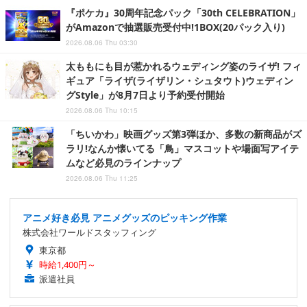
『ポケカ』30周年記念パック「30th CELEBRATION」
がAmazonで抽選販売受付中!1BOX(20パック入り)
2026.08.06 Thu 03:30
太ももにも目が惹かれるウェディング姿のライザ! フィ
ギュア「ライザ(ライザリン・シュタウト)ウェディン
グStyle」が8月7日より予約受付開始
2026.08.06 Thu 10:15
「ちいかわ」映画グッズ第3弾ほか、多数の新商品がズ
ラリ!なんか懐いてる「鳥」マスコットや場面写アイテ
ムなど必見のラインナップ
2026.08.06 Thu 11:25
アニメ好き必見 アニメグッズのピッキング作業
株式会社ワールドスタッフィング
東京都
時給1,400円～
派遣社員