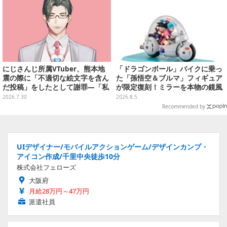
にじさんじ所属VTuber、熊本地
「ドラゴンボール」バイクに乗っ
震の際に「不適切な絵文字を含ん
た「孫悟空＆ブルマ」フィギュア
だ投稿」をしたとして謝罪―「私
が限定復刻！ミラーを本物の鏡風
の認識と確認が至らず…」
や、ブルマの目元が映りこむ描写
2026.7.30
2026.8.5
にできるステッカーを収録
Recommended by
UIデザイナー/モバイルアクションゲーム/デザインカンプ・
アイコン作成/千里中央徒歩10分
株式会社フェローズ
大阪府
月給28万円～47万円
派遣社員