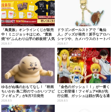
「鳥貴族」オンラインくじが販売
ドラゴンボールストアで「亀仙
中！ミニジョッキはじめ、“貴族
人」グッズが発売！派手なアロハ
焼”や”ふんわり山芋の鉄板焼”人気
シャツや、カメハウスのトートバ
メニューTシャツなどラインナッ
ッグなど夏らしいアイテムがズラ
2026.8.7
2026.8.7
プ
リ
ゆるがぬ魂のおもてなし！「映画
「金色のガッシュ！！」が一番く
ちいかわ 島二郎のでっかいソフビ
じに初登場！フィギュア4体が先
フィギュア」が8月7日発売
行公開、ガッシュは顔が異なる通
常/ザケルver.の2種
2026.8.5
2026.8.5