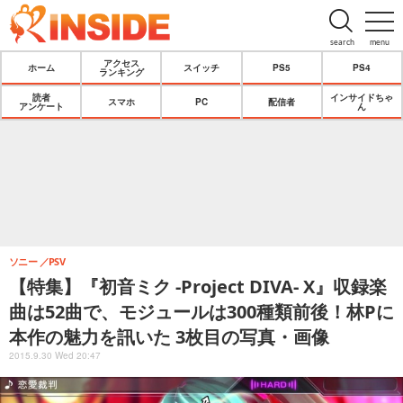
search
menu
アクセス
ホーム
スイッチ
PS5
PS4
ランキング
読者
インサイドちゃ
スマホ
PC
配信者
アンケート
ん
ソニー
PSV
【特集】『初音ミク -Project DIVA- X』収録楽
曲は52曲で、モジュールは300種類前後！林Pに
本作の魅力を訊いた 3枚目の写真・画像
2015.9.30 Wed 20:47