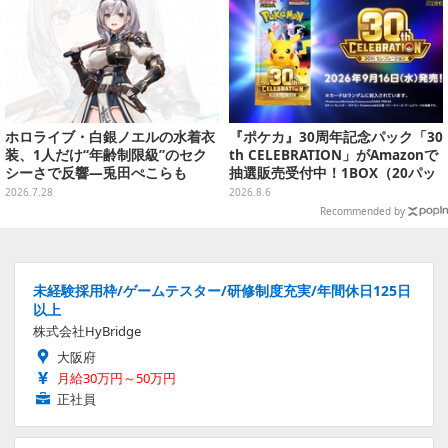
ホロライブ・白銀ノエルの水着衣
『ポケカ』30周年記念パック「30
装、1人だけ“年齢制限級”のセク
th CELEBRATION」がAmazonで
シーさで反響―兎田ぺこらも
抽選販売受付中！1BOX（20パッ
「こ、こんなことが許されていい
ク入り）
2026.7.28
2026.8.6
のか？」と興奮隠せず
Recommended by
未経験採用枠/ゲームテスター/研修制度充実/年間休日125日
以上
株式会社HyBridge
大阪府
月給30万円～50万円
正社員