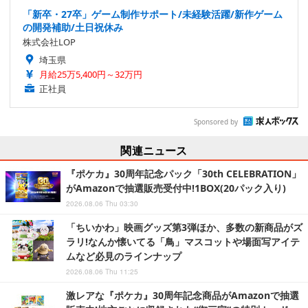
「新卒・27卒」ゲーム制作サポート/未経験活躍/新作ゲーム
の開発補助/土日祝休み
株式会社LOP
埼玉県
月給25万5,400円～32万円
正社員
Sponsored by
関連ニュース
『ポケカ』30周年記念パック「30th CELEBRATION」
がAmazonで抽選販売受付中!1BOX(20パック入り)
2026.08.06 Thu 03:30
「ちいかわ」映画グッズ第3弾ほか、多数の新商品がズ
ラリ!なんか懐いてる「鳥」マスコットや場面写アイテ
ムなど必見のラインナップ
2026.08.06 Thu 11:25
激レアな『ポケカ』30周年記念商品がAmazonで抽選