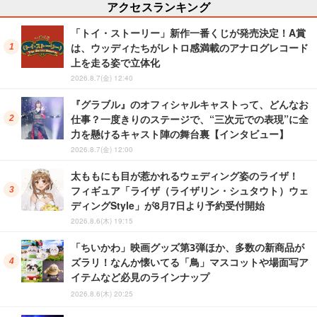
アクセスランキング
「トイ・ストーリー」新作一番くじが発売決定！A賞
は、ウッディたちがレトロ感満載のアナログレコード
上を走る姿で立体化
2026.8.7(金) 12:40
『グラブル』のオフィシャルキャストって、どんなお
仕事？一度きりのステージで、“三次元での表現”に全
力を懸けるキャスト陣の舞台裏【インタビュー】
2026.8.7(金) 12:00
太ももにも目が惹かれるウェディング姿のライザ！
フィギュア「ライザ（ライザリン・シュタウト）ウェ
ディングStyle」が8月7日より予約受付開始
2026.8.6(木) 19:15
「ちいかわ」映画グッズ第3弾ほか、多数の新商品が
ズラリ！なんか懐いてる「鳥」マスコットや場面写ア
イテムなど必見のラインナップ
2026.8.6(木) 20:25