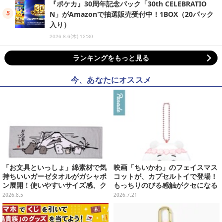
『ポケカ』30周年記念パック「30th CELEBRATIO
N」がAmazonで抽選販売受付中！1BOX（20パック
入り）
2026.8.6(木) 12:30
ランキングをもっと見る
今、あなたにオススメ
「お文具といっしょ」綿素材で気
映画「ちいかわ」のフェイスマス
持ちいいガーゼタオルがガシャポ
コットが、カプセルトイで登場！
ン展開！使いやすいサイズ感、ク
もっちりのびる感触がクセになる
ールな和柄や可愛らしいお寿司な
ハチワレ、セイレーンなど全5種
2026.8.5
2026.7.21
ど全4種