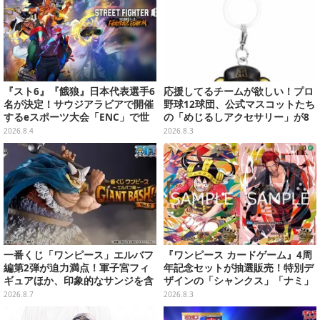
『スト6』『餓狼』日本代表選手6
応援してるチームが欲しい！プロ
名が決定！サウジアラビアで開催
野球12球団、公式マスコットたち
するeスポーツ大会「ENC」で世
の「めじるしアクセサリー」が8
界に挑む
月第2週より再販
2026.8.4
2026.8.3
一番くじ「ワンピース」エルバフ
『ワンピース カードゲーム』4周
編第2弾が迫力満点！軍子宮フィ
年記念セットが抽選販売！特別デ
ギュアほか、印象的なサンジを含
ザインの「シャンクス」「ナミ」
む“手配書”ポスターなどにも注目
など9枚のプロモカードを収録
2026.8.7
2026.8.3