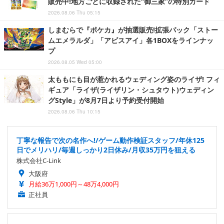
販売中!地方ごとに収録された“御三家”の特別カード
2026.08.06 Thu 05:15
しまむらで『ポケカ』が抽選販売!拡張パック「ストー
ムエメラルダ」「アビスアイ」各1BOXをラインナッ
プ
2026.08.05 Wed 05:00
太ももにも目が惹かれるウェディング姿のライザ! フィ
ギュア「ライザ(ライザリン・シュタウト)ウェディン
グStyle」が8月7日より予約受付開始
2026.08.06 Thu 10:15
丁寧な報告で次の名作へ!/ゲーム動作検証スタッフ/年休125
日でメリハリ/毎週しっかり2日休み/月収35万円を狙える
株式会社C-Link
大阪府
月給36万1,000円～48万4,000円
正社員